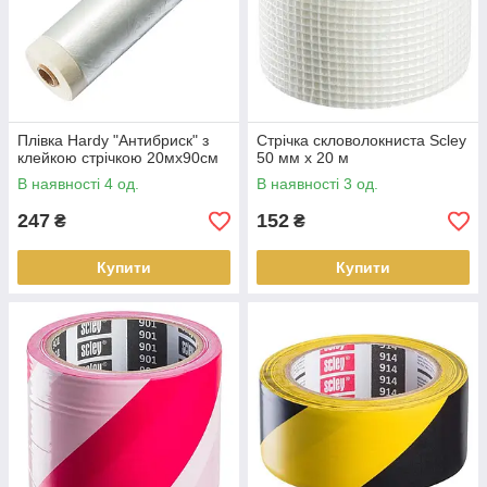
Плівка Hardy "Антибриск" з
Стрічка скловолокниста Scley
клейкою стрічкою 20мх90см
50 мм x 20 м
В наявності 4 од.
В наявності 3 од.
247
152
₴
₴
Купити
Купити