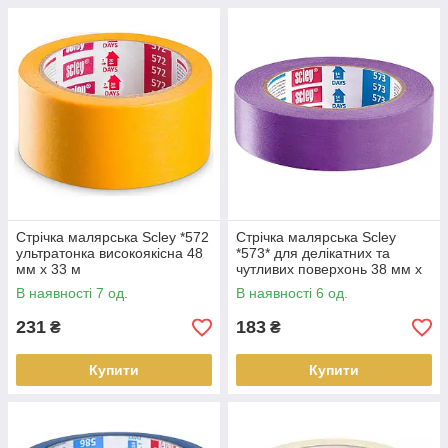
Стрічка малярська Scley *572
Стрічка малярська Scley
ультратонка високоякісна 48
*573* для делікатних та
мм x 33 м
чутливих поверхонь 38 мм x
33 м
В наявності 7 од.
В наявності 6 од.
231
183
₴
₴
Купити
Купити