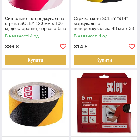
Сигнально - огороджувальна
Стрічка скотч SCLEY *914*
стрічка SCLEY 120 мм x 100
маркувально -
м, двостороння, червоно-біла
попереджувальна 48 мм x 33
м, жовто-чорна
В наявності 4 од.
В наявності 4 од.
386
314
₴
₴
Купити
Купити