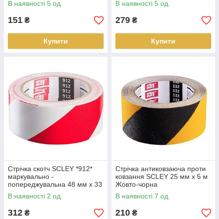
В наявності 5 од.
В наявності 5 од.
151
279
₴
₴
Купити
Купити
Стрічка скотч SCLEY *912*
Стрічка антиковзаюча проти
маркувально -
ковзання SCLEY 25 мм x 5 м
попереджувальна 48 мм x 33
Жовто-чорна
м, червоно-біла
В наявності 2 од.
В наявності 7 од.
312
210
₴
₴