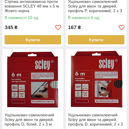
Стрічка антиковзаюча проти
Ущільнювач самоклеючий
ковзання SCLEY 48 мм x 5 м
Scley для вікон та дверей,
Жовто-чорна
профіль P, коричневий, 2 x 3
м
В наявності 10 од.
В наявності 6 од.
345
167
₴
₴
Купити
Купити
Ущільнювач самоклеючий
Ущільнювач самоклеючий
Scley для вікон та дверей,
Scley для вікон та дверей,
профіль D, білий, 2 x 3 м
профіль D, коричневий, 2 x 3
м