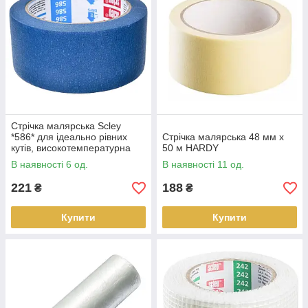
Стрічка малярська Scley
*586* для ідеально рівних
Стрічка малярська 48 мм х
кутів, високотемпературна
50 м HARDY
(до +120°С) 48 мм x 33 м
В наявності 6 од.
В наявності 11 од.
221
188
₴
₴
Купити
Купити