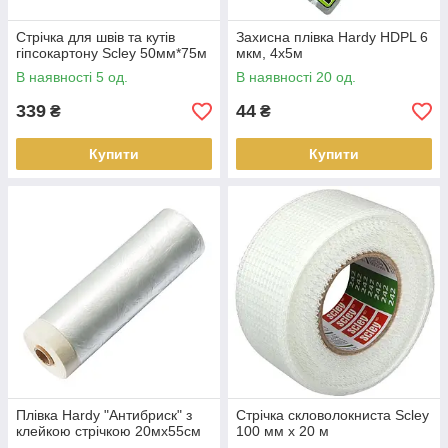
Стрічка для швів та кутів
Захисна плівка Hardy HDPL 6
гіпсокартону Scley 50мм*75м
мкм, 4х5м
В наявності 5 од.
В наявності 20 од.
339
44
₴
₴
Купити
Купити
Плівка Hardy "Антибриск" з
Стрічка скловолокниста Scley
клейкою стрічкою 20мх55см
100 мм x 20 м