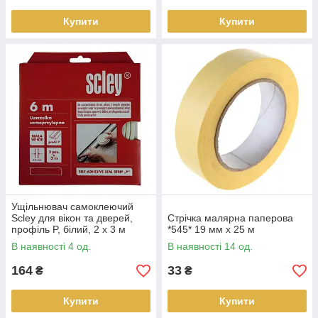
Купити
Купити
Ущільнювач самоклеючий
Scley для вікон та дверей,
Стрічка малярна паперова
профіль P, білий, 2 x 3 м
*545* 19 мм x 25 м
В наявності 4 од.
В наявності 14 од.
164
33
₴
₴
Купити
Купити