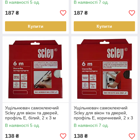
В наявності 5 од.
В наявності 7 од.
187
187
₴
₴
Купити
Купити
Ущільнювач самоклеючий
Ущільнювач самоклеючий
Scley для вікон та дверей,
Scley для вікон та дверей,
профіль E, білий, 2 x 3 м
профіль E, коричневий, 2 x 3
м
В наявності 5 од.
В наявності 7 од.
138
138
₴
₴