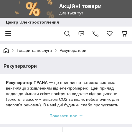
Центр Электроотопления
Товари та послуги
Рекуператори
Рекуператори
Рекуператор ПРАНА
ー це припливно-витяжна система
вентиляції з живленням від електромережі. Цей прилад
подає до кімнати свіже повітря та видаляє відпрацьоване
(вологе, з високим вмістом СО2 та інших небезпечних для
здоров’я речовин). В наші дні будинки слабо пропускають
повітря через герметичні вікна та двері, тому часто виникають
Показати все
проблеми з мікрокліматом (сирість, надлишкова вологість
повітря, конденсат на вікнах, ріст плісняви, цвілі та грибку в
приміщенні). Рекуператор являється повноцінною системою