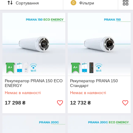
вентиляції приміщень, яка збалансовує мікроклімат та
Сортування
0
Фільтри
внормовує рівень відносної вологості повітря ー це
попереджає появу грибку та плісняви в оселі. На відміну від
відкривання вікон, рекуператор зберігає комфортну
температуру в
приміщенні завдяки високому
теплозбереженню (ККД до 93%)
.
Припливно-витяжна
ー популярний у наш час вид
вентиляції, який забезпечує одночасний або поперемінний
приплив свіжого та витяжку відпрацьованого повітря.
рекуператори PRANA відносяться до припливно-витяжних
систем вентиляції з одночасним різноспрямованим рухом
повітря, що робить їх оптимальним типом вентиляції для
приміщень різного призначення: житлових, офісних,
навчальних, медичних, комерційних, промислових та ін.
Рекуператор PRANA 150 ECO
Рекуператор PRANA 150
Якщо ви прийняли рішення купити рекуператор ПРАНА,
ENERGY
Стандарт
радимо приділити увагу вибору необхідної моделі
Немає в наявності
Немає в наявності
обладнання, орієнтуючись на особливості приміщення
(поверх, площа, наявність газового або пічного опалення та
17 298
12 732
₴
₴
ін.).