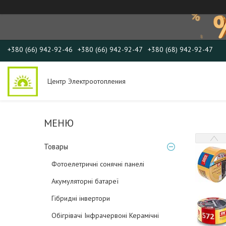
+380 (66) 942-92-46
+380 (66) 942-92-47
+380 (68) 942-92-47
Центр Электроотопления
Товары
Фотоелетричні cонячні панелі
Акумуляторні батареї
Гібридні інвертори
Обігрівачі Інфрачервоні Керамічні