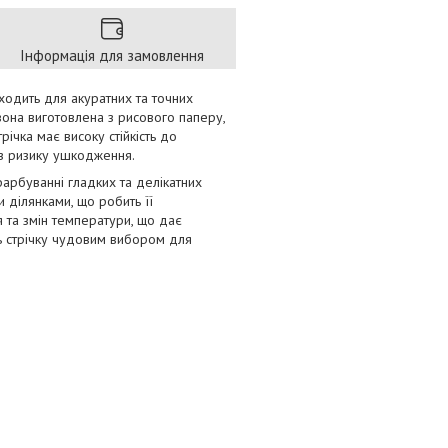
Інформація для замовлення
дходить для акуратних та точних
вона виготовлена з рисового паперу,
ічка має високу стійкість до
ез ризику ушкодження.
фарбуванні гладких та делікатних
 ділянками, що робить її
я та змін температури, що дає
ть стрічку чудовим вибором для