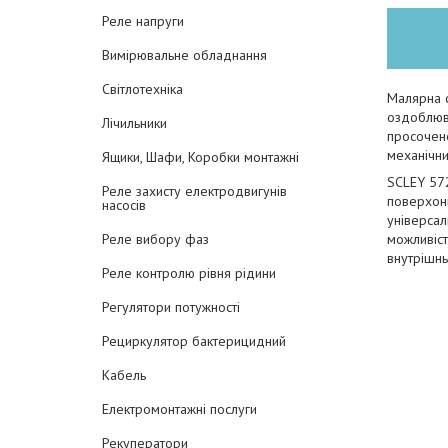
Реле напруги
Вимірювальне обладнання
Світлотехніка
Малярна с
оздоблюва
Лічильники
просочено
механічни
Ящики, Шафи, Коробки монтажні
SCLEY 572
Реле захисту електродвигунів
поверхонь
насосів
універсал
можливіст
Реле вибору фаз
внутрішнь
Реле контролю рівня рідини
Регулятори потужності
Рециркулятор бактерицидний
Кабель
Електромонтажні послуги
Рекуператори