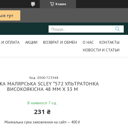
Кошик
 И ОПЛАТА
АКЦИИ
ВОЗВРАТ И ОБМЕН
О НАС
КОНТАКТЫ
НОВОСТИ И СТАТЬИ
Код:
0300-723348
КА МАЛЯРСЬКА SCLEY *572 УЛЬТРАТОНКА
ВИСОКОЯКІСНА 48 ММ X 33 М
В наявності 7 од.
231 ₴
Мінімальна сума замовлення на сайті — 400 ₴