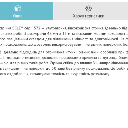
Опис
Характеристики
трічка SCLEY серії 572 — ультратонка, високоякісна стрічка, ідеально пі
льних робіт. З розмірами 48 мм х 33 м та яскравим жовтим кольором, 
го спеціальним складом для підвищення міцності та довговічності. Ця стр
х пошкоджень, що дозволяє використовувати її на різних поверхнях б
 ідеально підходить для отримання чітких і рівних ліній, особливо при 
. Її делікатне тиснення дозволяє працювати з кривими та дугоподібними
ьною для різних типів робіт. Стрічка стійка до впливу УФ-випромінюванн
ь залишати її на поверхні до 30 днів без ризику пошкоджень. Це роби
ого оздоблення, гарантуючи точність та акуратність результату.