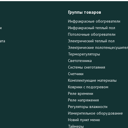
Группы товаров
Инфракрасные обогреватели
и
Инфракрасный теплый пол
Потолочные обогреватели
ата
Электрический теплый пол
Электрические полотенцесушите
Терморегуляторы
Светотехника
Системы снеготаяния
Счетчики
Комплектующие материалы
Коврики с подогревом
Реле времени
Реле напряжения
Регуляторы влажности
Измерительное оборудование
Новий пункт меню
Таймеры