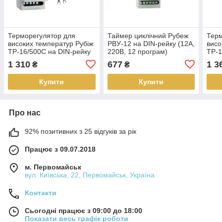
Терморегулятор для
Таймер циклічний Рубеж
Терм
високих температур Рубіж
РВУ-12 на DIN-рейку (12А,
висо
ТР-16/500C на DIN-рейку
220В, 12 програм)
ТР-1
(16А, 220В, до 500°C)
(16А
1 310
677
1 3
₴
₴
Купити
Купити
Про нас
92% позитивних з 25 відгуків за рік
Працює з 09.07.2018
м. Первомайськ
вул. Київська, 22, Первомайськ, Україна
Контакти
Сьогодні працює з 09:00 до 18:00
Показати весь графік роботи