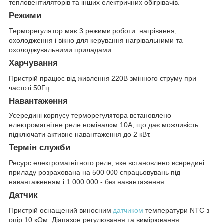
тепловентиляторів та інших електричних обігрівачів.
Режими
Терморегулятор має 3 режими роботи: нагрівання,
охолодження і вікно для керування нагрівальними та
охолоджувальними приладами.
Харчування
Пристрій працює від живлення 220В змінного струму при
частоті 50Гц.
Навантаження
Усередині корпусу терморегулятора встановлено
електромагнітне реле номіналом 10А, що дає можливість
підключати активне навантаження до 2 кВт.
Термін служби
Ресурс електромагнітного реле, яке встановлено всередині
приладу розрахована на 500 000 спрацьовувань під
навантаженням і 1 000 000 - без навантаження.
Датчик
Пристрій оснащений виносним
датчиком
температури NTC з
опір 10 кОм. Діапазон регулювання та вимірювання