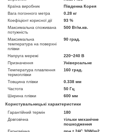
Країна виробник
Південна Корея
Вага погонного метра
0.28 кг
Коефіцієнт корисної дії
93 %
Максимальна споживана
500 Вт/м.кв.
потужність
Максимальна
90 град.
температура на поверхні
плівки
Напруга мережі
220~240 В
Призначення
Універсальне
Температура плавлення
160 град.
термоплівки
Товщина плівки
0.338 мм
Частота
50 Гц
Ширина плівки
600 мм
Користувальницькі характеристики
Гарантійний термін
180
Довговічна
тільки механічне
пошкодження
Економічна
при t 24C 30W/m2