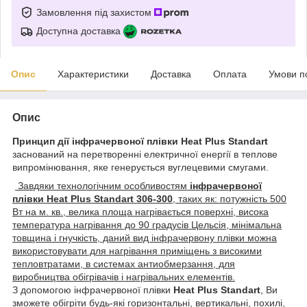
Замовлення під захистом
Доступна доставка
Опис
Характеристики
Доставка
Оплата
Умови п
Опис
Принцип дії інфрачервоної плівки Heat Plus Standart
заснований на перетворенні електричної енергії в теплове
випромінювання, яке генерується вуглецевими смугами.
Завдяки технологічним особливостям
інфрачервоної
плівки Heat Plus Standart 306-300
, таких як: потужність 500
Вт на м. кв., велика площа нагрівається поверхні, висока
температура нагрівання до 90 градусів Цельсія, мінімальна
товщина і гнучкість, даний вид інфрачервону плівки можна
використовувати для нагрівання приміщень з високими
тепловтратами, в системах антиобмерзання, для
виробництва обігрівачів і нагрівальних елементів.
З допомогою інфрачервоної плівки
Heat Plus Standart
, Ви
зможете обігріти будь-які горизонтальні, вертикальні, похилі,