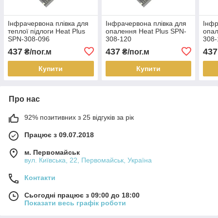
Інфрачервона плівка для
Інфрачервона плівка для
Інфр
теплої підлоги Heat Plus
опалення Heat Plus SPN-
опал
SPN-308-096
308-120
308-
437
437
437
₴/пог.м
₴/пог.м
Купити
Купити
Про нас
92% позитивних з 25 відгуків за рік
Працює з 09.07.2018
м. Первомайськ
вул. Київська, 22, Первомайськ, Україна
Контакти
Сьогодні працює з 09:00 до 18:00
Показати весь графік роботи