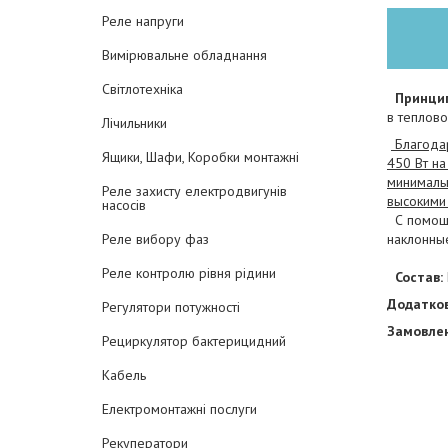
Реле напруги
Вимірювальне обладнання
Світлотехніка
Принцип 
в теплов
Лічильники
Благода
Ящики, Шафи, Коробки монтажні
450 Вт на
минималь
Реле захисту електродвигунів
высокими 
насосів
С помощь
наклонны
Реле вибору фаз
Реле контролю рівня рідини
Состав:
Додатков
Регулятори потужності
Замовлен
Рециркулятор бактерицидний
Кабель
Електромонтажні послуги
Рекуператори