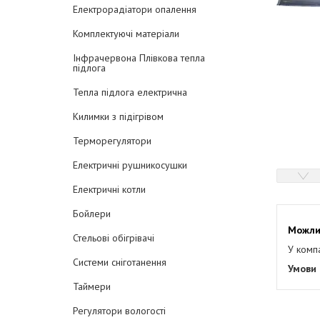
Електрорадіатори опалення
Комплектуючі матеріали
Інфрачервона Плівкова тепла
підлога
Тепла підлога електрична
Килимки з підігрівом
Терморегулятори
Електричні рушникосушки
Електричні котли
Бойлери
Стельові обігрівачі
У комп
Системи сніготанення
Таймери
Регулятори вологості