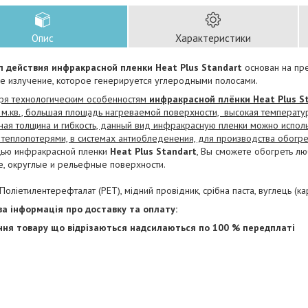
Опис
Характеристики
действия инфракрасной пленки Heat Plus Standart
основан на пр
ое излучение, которое генерируется углеродными полосами.
ря технологическим особенностям
инфракрасной плёнки Heat Plus S
 м.кв., большая площадь нагреваемой поверхности, высокая температу
ная толщина и гибкость, данный вид инфракрасную пленки можно испол
теплопотерями, в системах антиобледенения, для производства обогре
ю инфракрасной пленки
Heat Plus Standart
, Вы сможете обогреть лю
е, округлые и рельефные поверхности.
Поліетилентерефталат (РЕТ), мідний провідник, срібна паста, вуглець (кар
а інформація про доставку та оплату:
ня товару що відрізаються надсилаються по 100 % передплаті