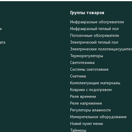
Группы товаров
Инфракрасные обогреватели
и
Инфракрасный теплый пол
Потолочные обогреватели
ата
Электрический теплый пол
Электрические полотенцесушите
Терморегуляторы
Светотехника
Системы снеготаяния
Счетчики
Комплектующие материалы
Коврики с подогревом
Реле времени
Реле напряжения
Регуляторы влажности
Измерительное оборудование
Новий пункт меню
Таймеры