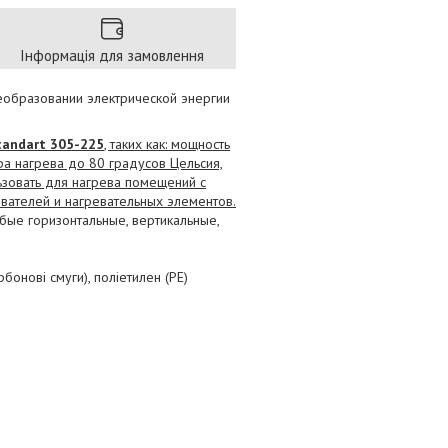
Інформація для замовлення
еобразовании электрической энергии
tandart 305-225
, таких как: мощность
ра нагрева до 80 градусов Цельсия,
ьзовать для нагрева помещений с
вателей и нагревательных элементов.
бые горизонтальные, вертикальные,
бонові смуги), поліетилен (РЕ)