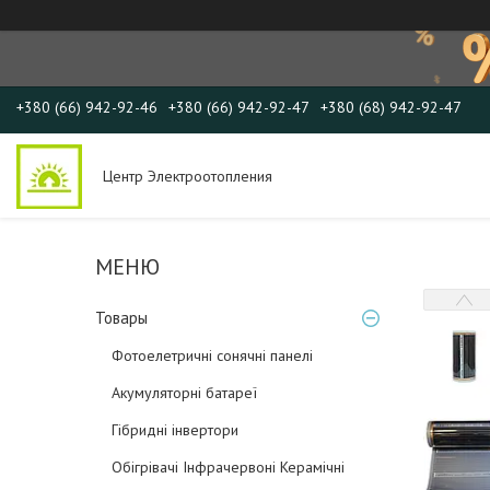
+380 (66) 942-92-46
+380 (66) 942-92-47
+380 (68) 942-92-47
Центр Электроотопления
Товары
Фотоелетричні cонячні панелі
Акумуляторні батареї
Гібридні інвертори
Обігрівачі Інфрачервоні Керамічні