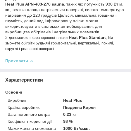
Heat Plus APN-403-270 sauna
, таких як: потужність 930 Вт м.
кв., велика площа нагрівається поверхні, висока температура
нагрівання до 120 градусів Цельсія, мінімальна товщина і
гнучкість, даний вид інфрачервону плівки можна
використовувати в системах антиобмерзання, для
виробництва обігрівачів і нагрівальних елементів.
Heat Plus Standart
З допомогою інфрачервоної плівки
, Ви
зможете обігріти будь-які горизонтальні, вертикальні, похилі,
округлі і рельєфні поверхні.
Приховати
Характеристики
Основні
Виробник
Heat Plus
Країна виробник
Південна Корея
Вага погонного метра
0.23 кг
Коефіцієнт корисної дії
98 %
Максимальна споживана
1000 Вт/м.кв.