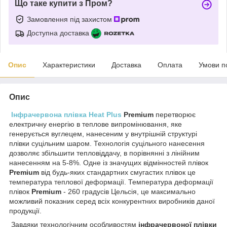
Що таке купити з Пром?
Замовлення під захистом
Доступна доставка
Опис
Характеристики
Доставка
Оплата
Умови п
Опис
Інфрачервона плівка Heat Plus
Premium
перетворює
електричну енергію в теплове випромінювання, яке
генерується вуглецем, нанесеним у внутрішній структурі
плівки суцільним шаром. Технологія суцільного нанесення
дозволяє збільшити тепловіддачу, в порівнянні з лінійним
нанесенням на 5-8%. Одне із значущих відмінностей плівок
Premium
від будь-яких стандартних смугастих плівок це
температура теплової деформації. Температура деформації
плівок
Premium
- 260 градусів Цельсія, це максимально
можливий показник серед всіх конкурентних виробників даної
продукції.
Завдяки технологічним особливостям
інфрачервоної плівки