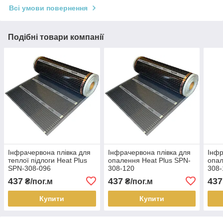
Всі умови повернення
Подібні товари компанії
Інфрачервона плівка для
Інфрачервона плівка для
Інфр
теплої підлоги Heat Plus
опалення Heat Plus SPN-
опал
SPN-308-096
308-120
308-
437
437
437
₴/пог.м
₴/пог.м
Купити
Купити