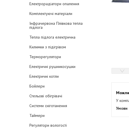
Електрорадіатори опалення
Комплектуючі матеріали
Інфрачервона Плівкова тепла
підлога
Тепла підлога електрична
Килимки з підігрівом
Терморегулятори
Електричні рушникосушки
Електричні котли
Бойлери
Стельові обігрівачі
У комп
Системи сніготанення
Таймери
Регулятори вологості