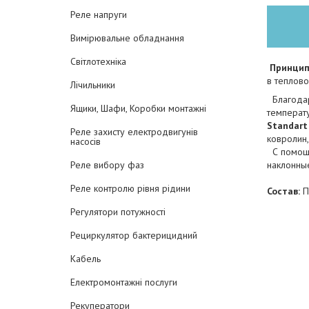
Реле напруги
Вимірювальне обладнання
Світлотехніка
Принцип 
в теплов
Лічильники
Благодар
Ящики, Шафи, Коробки монтажні
температу
Stаndart
Реле захисту електродвигунів
ковролин,
насосів
С помощь
наклонны
Реле вибору фаз
Реле контролю рівня рідини
Состав:
По
Регулятори потужності
Рециркулятор бактерицидний
Кабель
Електромонтажні послуги
Рекуператори