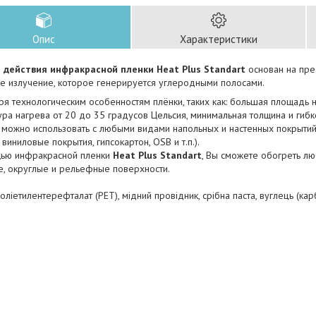
Опис
Характеристики
действия инфракрасной пленки Heat Plus Standart
основан на пре
ое излучение, которое генерируется углеродными полосами.
я технологическим особенностям плёнки, таких как: большая площадь 
ра нагрева от 20 до 35 градусов Цельсия, минимальная толщина и гиб
можно использовать с любыми видами напольных и настенных покрытий (
 виниловые покрытия, гипсокартон, OSB и т.п.).
ю инфракрасной пленки
Heat Plus Standart
, Вы сможете обогреть лю
е, округлые и рельефные поверхности.
ліетилентерефталат (РЕТ), мідний провідник, срібна паста, вуглець (карб