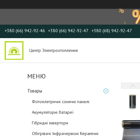
+380 (66) 942-92-46
+380 (66) 942-92-47
+380 (68) 942-92-47
Центр Электроотопления
Товары
Фотоелетричні cонячні панелі
Акумуляторні батареї
Гібридні інвертори
Обігрівачі Інфрачервоні Керамічні