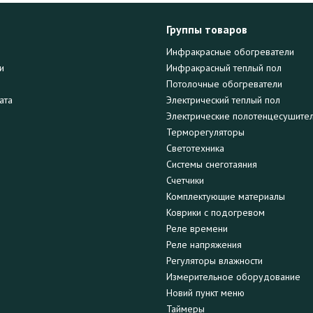
Группы товаров
Инфракрасные обогреватели
и
Инфракрасный теплый пол
Потолочные обогреватели
ата
Электрический теплый пол
Электрические полотенцесушите
Терморегуляторы
Светотехника
Системы снеготаяния
Счетчики
Комплектующие материалы
Коврики с подогревом
Реле времени
Реле напряжения
Регуляторы влажности
Измерительное оборудование
Новий пункт меню
Таймеры