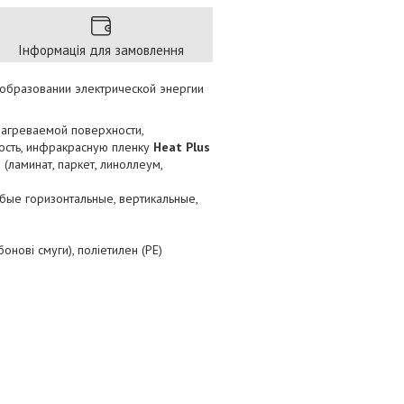
Інформація для замовлення
образовании электрической энергии
нагреваемой поверхности,
кость, инфракрасную пленку
Heat Plus
ламинат, паркет, линоллеум,
бые горизонтальные, вертикальные,
онові смуги), поліетилен (РЕ)