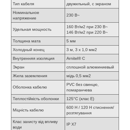
Тип кабеля
двужильный, с экраном
Номинальное
230 В~
напряжение
160 Вт/м
2
при 230 В~
Удельная мощность
146 Вт/м
2
при 220 В~
Толщина мата
5 мм
Холодный конец
3 м, 3 х 1,0 мм
2
Внутренняя изоляция
Arnitel® С
Экран
сплошной алюминиевый
Жила заземления
мідь 0,5 мм
2
PVC без свинцю,
Оболонка кабелю
помаранчева
Теплостійкість оболонки
125°С (клас Е)
600 Н / 120 H стиснення/
Міцність кабелю
розтягування
Клас захисту від впливу
IP X7
води