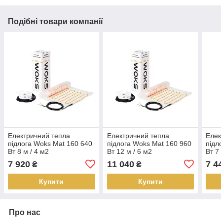
Подібні товари компанії
Електричний тепла
Електричний тепла
Елек
підлога Woks Mat 160 640
підлога Woks Mat 160 960
підл
Вт 8 м / 4 м2
Вт 12 м / 6 м2
Вт 7
7 920
11 040
7 4
₴
₴
Купити
Купити
Про нас