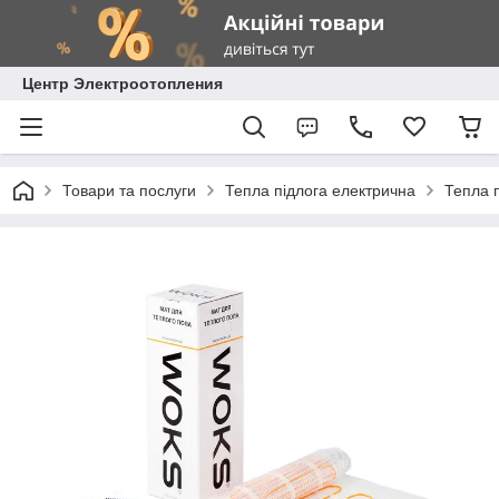
Центр Электроотопления
Товари та послуги
Тепла підлога електрична
Тепла 