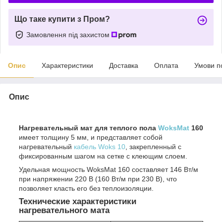
Що таке купити з Пром?
Замовлення під захистом
Опис
Характеристики
Доставка
Оплата
Умови п
Опис
Нагревательный мат для теплого пола
WoksMat
160
имеет толщину 5 мм, и представляет собой
нагревательный
кабель
Woks 10
, закрепленный с
фиксированным шагом на сетке с клеющим слоем.
Удельная мощность WoksMat 160 составляет 146 Вт/м
при напряжении 220 В (160 Вт/м при 230 В), что
позволяет класть его без теплоизоляции.
Технические характеристики
нагревательного мата