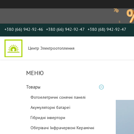
+380 (66) 942-92-46
+380 (66) 942-92-47
+380 (68) 942-92-47
Центр Электроотопления
Товары
Фотоелетричні cонячні панелі
Акумуляторні батареї
Гібридні інвертори
Обігрівачі Інфрачервоні Керамічні