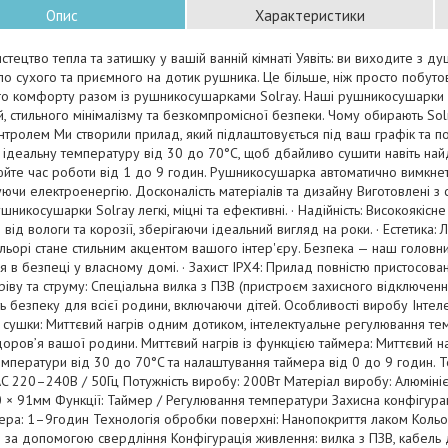
Опис
Характеристики
истецтво тепла та затишку у вашій ванній кімнаті Уявіть: ви виходите з д
ло сухого та приємного на дотик рушника. Це більше, ніж просто побут
о комфорту разом із рушникосушарками Solray. Наші рушникосушарки 
й, стильного мінімалізму та безкомпромісної безпеки. Чому обирають So
тролем Ми створили прилад, який підлаштовується під ваш графік та пот
ідеальну температуру від 30 до 70°C, щоб дбайливо сушити навіть найде
йте час роботи від 1 до 9 годин. Рушникосушарка автоматично вимкнет
чи електроенергію. Досконалість матеріалів та дизайну Виготовлені з 
ушникосушарки Solray легкі, міцні та ефективні. · Надійність: Високоякіс
від вологи та корозії, зберігаючи ідеальний вигляд на роки. · Естетика:
льорі стане стильним акцентом вашого інтер'єру. Безпека — наш головн
я в безпеці у власному домі. · Захист IPX4: Прилад повністю пристосован
ріву та струму: Спеціальна вилка з ПЗВ (пристроєм захисного відключенн
ь безпеку для всієї родини, включаючи дітей. Особливості виробу Інте
 сушки: Миттєвий нагрів одним дотиком, інтелектуальне регулювання те
доров’я вашої родини. Миттєвий нагрів із функцією таймера: Миттєвий н
мператури від 30 до 70°C та налаштування таймера від 0 до 9 годин. Те
AC 220–240В / 50Гц Потужність виробу: 200Вт Матеріал виробу: Алюмініє
 × 91мм Функції: Таймер / Регулювання температури Захисна конфігурац
ера: 1–9годин Технологія обробки поверхні: Нанопокриття лаком Кольо
 за допомогою свердління Конфігурація живлення: вилка з ПЗВ, кабель 