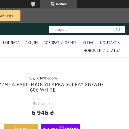
Кошик
 И ОПЛАТА
АКЦИИ
ВОЗВРАТ И ОБМЕН
О НАС
КОНТАКТЫ
НОВОСТИ И СТАТЬИ
Код:
XN-WH606-WH
РИЧНА РУШНИКОСУШАРКА SOLRAY XN-WH-
606 WHITE
В наявності
6 946 ₴