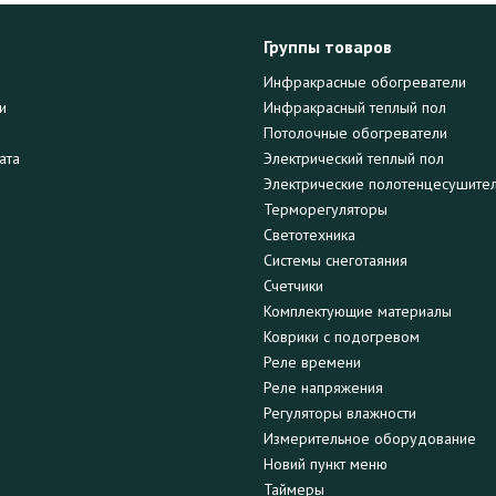
Группы товаров
Инфракрасные обогреватели
и
Инфракрасный теплый пол
Потолочные обогреватели
ата
Электрический теплый пол
Электрические полотенцесушите
Терморегуляторы
Светотехника
Системы снеготаяния
Счетчики
Комплектующие материалы
Коврики с подогревом
Реле времени
Реле напряжения
Регуляторы влажности
Измерительное оборудование
Новий пункт меню
Таймеры