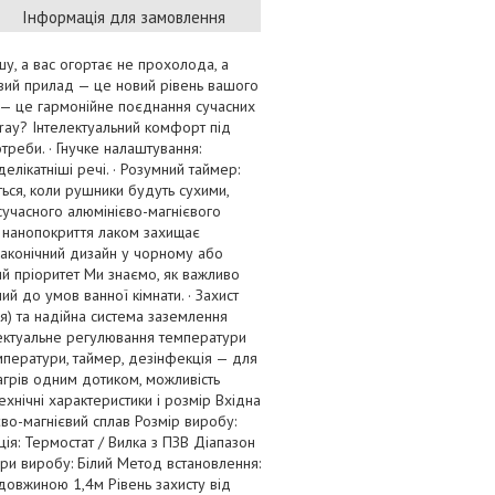
Інформація для замовлення
ушу, а вас огортає не прохолода, а
овий прилад — це новий рівень вашого
— це гармонійне поєднання сучасних
lray? Інтелектуальний комфорт під
реби. · Гнучке налаштування:
лікатніші речі. · Розумний таймер:
ься, коли рушники будуть сухими,
сучасного алюмінієво-магнієвого
не нанопокриття лаком захищає
 Лаконічний дизайн у чорному або
ий пріоритет Ми знаємо, як важливо
ий до умов ванної кімнати. · Захист
я) та надійна система заземлення
лектуальне регулювання температури
мператури, таймер, дезінфекція — для
агрів одним дотиком, можливість
хнічні характеристики і розмір Вхідна
во-магнієвий сплав Розмір виробу:
ія: Термостат / Вилка з ПЗВ Діапазон
ри виробу: Білий Метод встановлення:
довжиною 1,4м Рівень захисту від