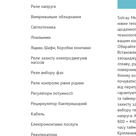
Реле напруги
Вимірювальне обладнання
Solray: М
ніжне теп
Світлотехніка
щоденног
технологі
Лічильники
вашим кон
Обирайте 
Ящики, Шафи, Коробки монтажні
Встановлю
заощаджую
Реле захисту електродвигунів
насосів
сплаву, р
поверхню 
Реле вибору фаз
білому ко
почуватис
Реле контролю рівня рідини
від перег
гарантуют
Регулятори потужності
та таймер
Рециркулятор бактерицидний
захисту з
вибору те
Кабель
напруга: 
800 × 440
Електромонтажні послуги
часу тайм
Кріплення
Рекуператори