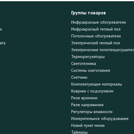
Группы товаров
Инфракрасные обогреватели
и
Инфракрасный теплый пол
Потолочные обогреватели
ата
Электрический теплый пол
Электрические полотенцесушите
Терморегуляторы
Светотехника
Системы снеготаяния
Счетчики
Комплектующие материалы
Коврики с подогревом
Реле времени
Реле напряжения
Регуляторы влажности
Измерительное оборудование
Новий пункт меню
Таймеры