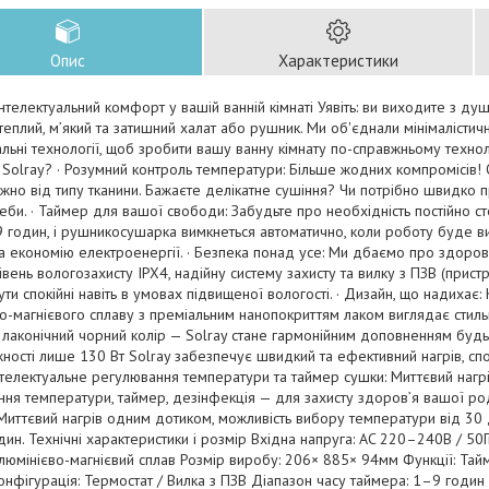
Опис
Характеристики
інтелектуальний комфорт у вашій ванній кімнаті Уявіть: ви виходите з душу
теплий, м’який та затишний халат або рушник. Ми об'єднали мінімалістичн
альні технології, щоб зробити вашу ванну кімнату по-справжньому техн
Solray? · Розумний контроль температури: Більше жодних компромісів!
жно від типу тканини. Бажаєте делікатне сушіння? Чи потрібно швидко пр
еби. · Таймер для вашої свободи: Забудьте про необхідність постійно с
9 годин, і рушникосушарка вимкнеться автоматично, коли роботу буде в
а економію електроенергії. · Безпека понад усе: Ми дбаємо про здоров
івень вологозахисту IPX4, надійну систему захисту та вилку з ПЗВ (прист
ти спокійні навіть в умовах підвищеної вологості. · Дизайн, що надихає: 
о-магнієвого сплаву з преміальним нанопокриттям лаком виглядає стиль
 лаконічний чорний колір — Solray стане гармонійним доповненням будь-я
ності лише 130 Вт Solray забезпечує швидкий та ефективний нагрів, сп
телектуальне регулювання температури та таймер сушки: Миттєвий нагр
ня температури, таймер, дезінфекція — для захисту здоров’я вашої род
Миттєвий нагрів одним дотиком, можливість вибору температури від 30
дин. Технічні характеристики і розмір Вхідна напруга: AC 220–240В / 50
люмінієво-магнієвий сплав Розмір виробу: 206× 885× 94мм Функції: Та
онфігурація: Термостат / Вилка з ПЗВ Діапазон часу таймера: 1–9 годин