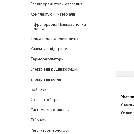
Електрорадіатори опалення
Комплектуючі матеріали
Інфрачервона Плівкова тепла
підлога
Тепла підлога електрична
Килимки з підігрівом
Терморегулятори
Електричні рушникосушки
Електричні котли
Бойлери
Стельові обігрівачі
У комп
Системи сніготанення
Таймери
Регулятори вологості