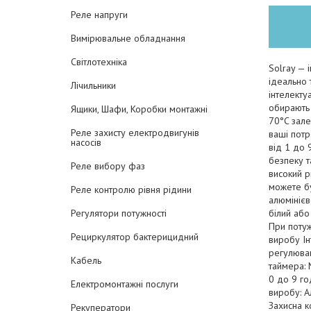
Реле напруги
Вимірювальне обладнання
Світлотехніка
Solray — 
ідеально 
Лічильники
інтелекту
обирають 
Ящики, Шафи, Коробки монтажні
70°C зале
Реле захисту електродвигунів
ваші потр
насосів
від 1 до 
безпеку т
Реле вибору фаз
високий р
можете бу
Реле контролю рівня рідини
алюмінієв
білий або
Регулятори потужності
При потуж
Рециркулятор бактерицидний
виробу Ін
регулюван
Кабель
таймера: 
0 до 9 го
Електромонтажні послуги
виробу: А
Захисна к
Рекуператори