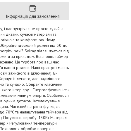
Інформація для замовлення
, і вас зустрічає не просто сухий, а
ий дизайн, сучасні матеріали та
ологічною та комфортною. Чому
 Обирайте ідеальний режим від 30 до
огріти речі? Solray підлаштується під
тежити за приладом. Встановіть таймер
иконано. Це турбота про ваш час,
’я вашої родини. Наші пристрої мають
роєм захисного відключення). Ви
Корпус із легкого, але надміцного
но та сучасно. Обирайте класичний
кого інтер'єру. · Енергоефективність:
оживаючи мінімум енергії. Особливості
ів одним дотиком, інтелектуальне
ини. Миттєвий нагрів із функцією
 до 70°C та налаштування таймера від
Гц Потужність виробу: 130Вт Матеріал
ймер / Регулювання температури
 Технологія обробки поверхні: