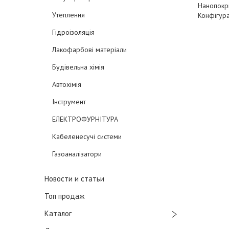
Нанопокри
Утеплення
Конфігура
Гідроізоляція
Лакофарбові матеріали
Будівельна хімія
Автохімія
Інструмент
ЕЛЕКТРОФУРНІТУРА
Кабеленесучі системи
Газоаналізатори
Новости и статьи
Топ продаж
Каталог