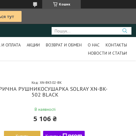
Кошик
 И ОПЛАТА
АКЦИИ
ВОЗВРАТ И ОБМЕН
О НАС
КОНТАКТЫ
НОВОСТИ И СТАТЬИ
Код:
XN-BK502-BK
РИЧНА РУШНИКОСУШАРКА SOLRAY XN-BK-
502 BLACK
В наявності
5 106 ₴