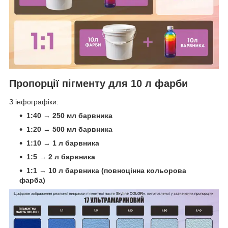
Пропорції пігменту для 10 л фарби
З інфографіки:
1:40 → 250 мл барвника
1:20 → 500 мл барвника
1:10 → 1 л барвника
1:5 → 2 л барвника
1:1 → 10 л барвника (повноцінна кольорова
фарба)