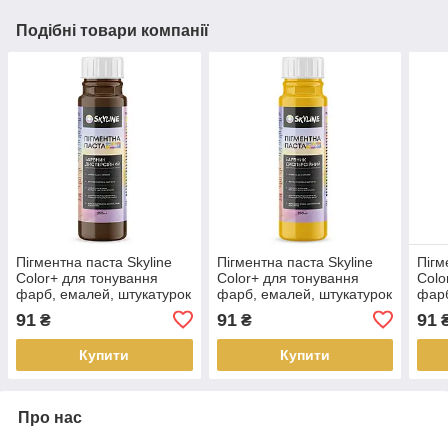
Подібні товари компанії
Пігментна паста Skyline
Пігментна паста Skyline
Пігм
Color+ для тонування
Color+ для тонування
Colo
фарб, емалей, штукатурок
фарб, емалей, штукатурок
фарб
15 Темно-коричневий 250
03 Золотий 250 мл
16 У
91
91
91
₴
₴
мл
Купити
Купити
Про нас