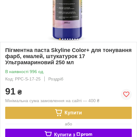
Пігментна паста Skyline Color+ для тонування
фарб, емалей, штукатурок 17
Ультрамариновий 250 мл
В наявності 996 од.
Код: PPC-S-17-25
Роздріб
91
₴
Мінімальна сума замовлення на сайті — 400 ₴
Купити
або
Купити з