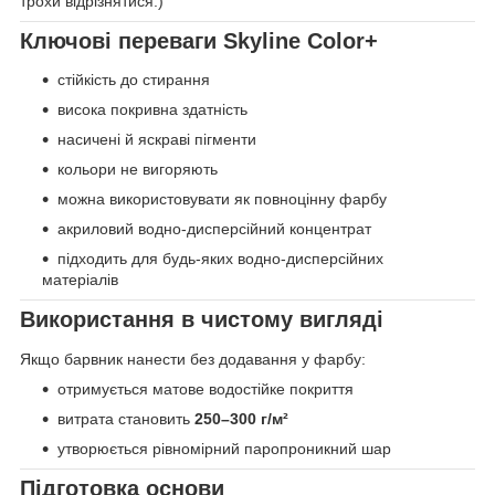
трохи відрізнятися.)
Ключові переваги Skyline Color+
стійкість до стирання
висока покривна здатність
насичені й яскраві пігменти
кольори не вигоряють
можна використовувати як повноцінну фарбу
акриловий водно-дисперсійний концентрат
підходить для будь-яких водно-дисперсійних
матеріалів
Використання в чистому вигляді
Якщо барвник нанести без додавання у фарбу:
отримується матове водостійке покриття
витрата становить
250–300 г/м²
утворюється рівномірний паропроникний шар
Підготовка основи