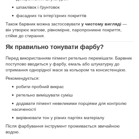
шпаклівок і ґрунтовок
фасадних та інтер’єрних покриттів
Також барвник можна застосовувати
у чистому вигляді
—
він утворює матове, рівномірне, паропроникне покриття,
стійке до стирання.
Як правильно тонувати фарбу?
Перед використанням пігмент ретельно перемішати. Барвник
поступово вводиться у фарбу, емаль або штукатурку до
отримання однорідної маси за кольором та консистенцією.
Рекомендується:
робити пробний викрас
ретельно вимішувати суміш
додавати пігмент невеликими порціями для контролю
насиченості
вирівнювати тон у різних партіях матеріалу
Після фарбування інструмент промивається звичайною
водою.