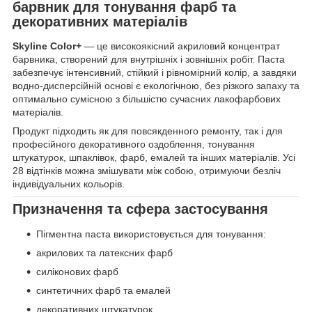
барвник для тонування фарб та
декоративних матеріалів
Skyline Color+
— це високоякісний акриловий концентрат
барвника, створений для внутрішніх і зовнішніх робіт. Паста
забезпечує інтенсивний, стійкий і рівномірний колір, а завдяки
водно-дисперсійній основі є екологічною, без різкого запаху та
оптимально сумісною з більшістю сучасних лакофарбових
матеріалів.
Продукт підходить як для повсякденного ремонту, так і для
професійного декоративного оздоблення, тонування
штукатурок, шпаклівок, фарб, емалей та інших матеріалів. Усі
28 відтінків можна змішувати між собою, отримуючи безліч
індивідуальних кольорів.
Призначення та сфера застосування
Пігментна паста використовується для тонування:
акрилових та латексних фарб
силіконових фарб
синтетичних фарб та емалей
декоративних штукатурок