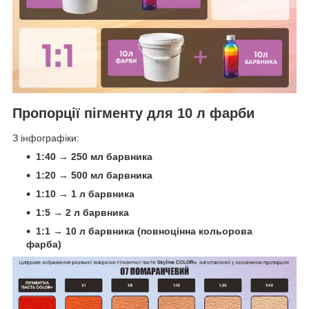
Пропорції пігменту для 10 л фарби
З інфографіки:
1:40 → 250 мл барвника
1:20 → 500 мл барвника
1:10 → 1 л барвника
1:5 → 2 л барвника
1:1 → 10 л барвника (повноцінна кольорова
фарба)