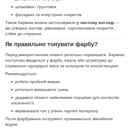
шпаклівок і ґрунтовок
фасадних та інтер’єрних покриттів
Також барвник можна застосовувати
у чистому вигляді
—
він утворює матове, рівномірне, паропроникне покриття,
стійке до стирання.
Як правильно тонувати фарбу?
Перед використанням пігмент ретельно перемішати. Барвник
поступово вводиться у фарбу, емаль або штукатурку до
отримання однорідної маси за кольором та консистенцією.
Рекомендується:
робити пробний викрас
ретельно вимішувати суміш
додавати пігмент невеликими порціями для контролю
насиченості
вирівнювати тон у різних партіях матеріалу
Після фарбування інструмент промивається звичайною
водою.