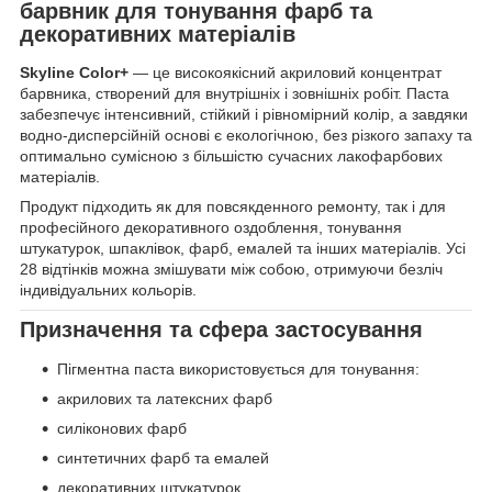
барвник для тонування фарб та
декоративних матеріалів
Skyline Color+
— це високоякісний акриловий концентрат
барвника, створений для внутрішніх і зовнішніх робіт. Паста
забезпечує інтенсивний, стійкий і рівномірний колір, а завдяки
водно-дисперсійній основі є екологічною, без різкого запаху та
оптимально сумісною з більшістю сучасних лакофарбових
матеріалів.
Продукт підходить як для повсякденного ремонту, так і для
професійного декоративного оздоблення, тонування
штукатурок, шпаклівок, фарб, емалей та інших матеріалів. Усі
28 відтінків можна змішувати між собою, отримуючи безліч
індивідуальних кольорів.
Призначення та сфера застосування
Пігментна паста використовується для тонування:
акрилових та латексних фарб
силіконових фарб
синтетичних фарб та емалей
декоративних штукатурок