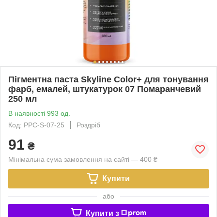
Пігментна паста Skyline Color+ для тонування
фарб, емалей, штукатурок 07 Помаранчевий
250 мл
В наявності 993 од.
Код: PPC-S-07-25
Роздріб
91
₴
Мінімальна сума замовлення на сайті — 400 ₴
Купити
або
Купити з