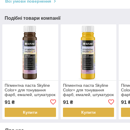
Всі умови повернення
Подібні товари компанії
Пігментна паста Skyline
Пігментна паста Skyline
Пігм
Color+ для тонування
Color+ для тонування
Colo
фарб, емалей, штукатурок
фарб, емалей, штукатурок
фарб
15 Темно-коричневий 250
03 Золотий 250 мл
16 У
91
91
91
₴
₴
мл
Купити
Купити