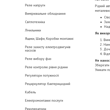
Реле напруги
Рідкий а
металевих
Вимірювальне обладнання
Ств
Світлотехніка
Зах
Над
Лічильники
Як викор
Ящики, Шафи, Коробки монтажні
Вим
Нане
Реле захисту електродвигунів
Доче
насосів
Від
Реле вибору фаз
Не нанос
Зберігати
Реле контролю рівня рідини
Уникати п
Регулятори потужності
Рециркулятор бактерицидний
Кабель
Електромонтажні послуги
Рекуператори