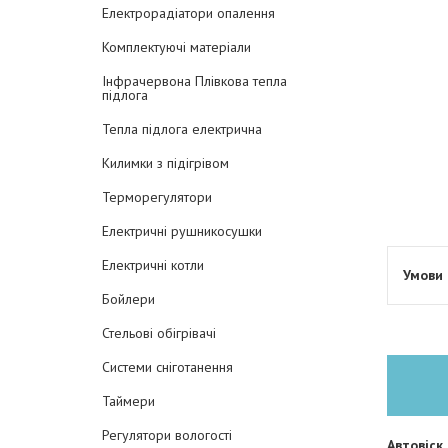
Електрорадіатори опалення
Комплектуючі матеріали
Інфрачервона Плівкова тепла
підлога
Тепла підлога електрична
Килимки з підігрівом
Терморегулятори
Електричні рушникосушки
Електричні котли
Бойлери
Стельові обігрівачі
Системи сніготанення
Таймери
Регулятори вологості
Автовіск