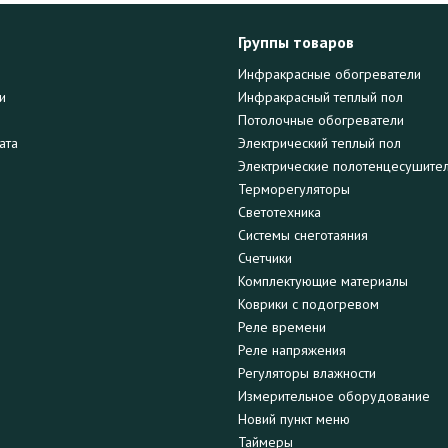
Группы товаров
Инфракрасные обогреватели
и
Инфракрасный теплый пол
Потолочные обогреватели
ата
Электрический теплый пол
Электрические полотенцесушите
Терморегуляторы
Светотехника
Системы снеготаяния
Счетчики
Комплектующие материалы
Коврики с подогревом
Реле времени
Реле напряжения
Регуляторы влажности
Измерительное оборудование
Новий пункт меню
Таймеры