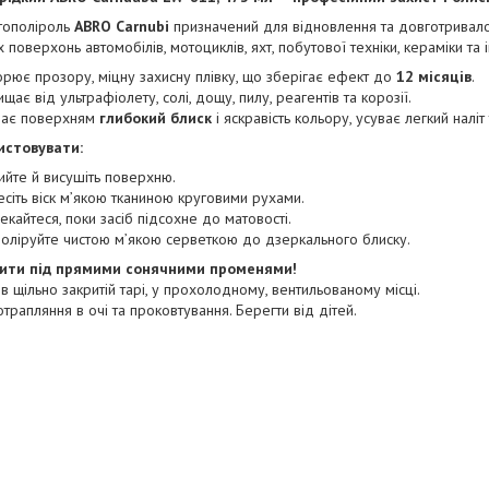
втополіроль
ABRO Carnubi
призначений для відновлення та довготривало
 поверхонь автомобілів, мотоциклів, яхт, побутової техніки, кераміки та 
орює прозору, міцну захисну плівку, що зберігає ефект до
12 місяців
.
ищає від ультрафіолету, солі, дощу, пилу, реагентів та корозії.
ає поверхням
глибокий блиск
і яскравість кольору, усуває легкий наліт
истовувати:
ийте й висушіть поверхню.
сіть віск м’якою тканиною круговими рухами.
кайтеся, поки засіб підсохне до матовості.
поліруйте чистою м’якою серветкою до дзеркального блиску.
ити під прямими сонячними променями!
 в щільно закритій тарі, у прохолодному, вентильованому місці.
отрапляння в очі та проковтування. Берегти від дітей.