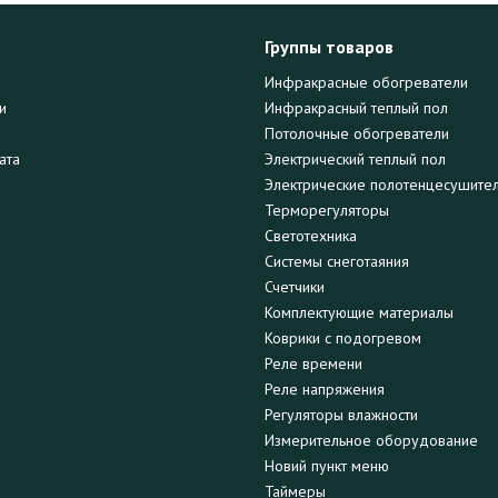
Группы товаров
Инфракрасные обогреватели
и
Инфракрасный теплый пол
Потолочные обогреватели
ата
Электрический теплый пол
Электрические полотенцесушите
Терморегуляторы
Светотехника
Системы снеготаяния
Счетчики
Комплектующие материалы
Коврики с подогревом
Реле времени
Реле напряжения
Регуляторы влажности
Измерительное оборудование
Новий пункт меню
Таймеры