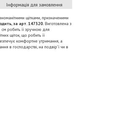
Інформація для замовлення
ізноманітними щітками, призначеними
одить, за арт. 147320.
Виготовлена з
8 см робить її зручною для
них щіток, що робить її
безпечує комфортне утримання, а
ння в господарстві, на подвір'ї чи в