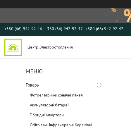
+380 (66) 942-92-46
+380 (66) 942-92-47
+380 (68) 942-92-47
Центр Электроотопления
Товары
Фотоелетричні cонячні панелі
Акумуляторні батареї
Гібридні інвертори
Обігрівачі Інфрачервоні Керамічні