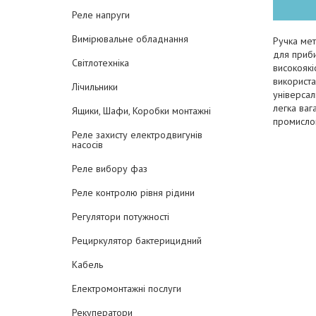
Реле напруги
Вимірювальне обладнання
Ручка мет
для приб
Світлотехніка
високоякі
використа
Лічильники
універсал
легка ваг
Ящики, Шафи, Коробки монтажні
промисло
Реле захисту електродвигунів
насосів
Реле вибору фаз
Реле контролю рівня рідини
Регулятори потужності
Рециркулятор бактерицидний
Кабель
Електромонтажні послуги
Рекуператори