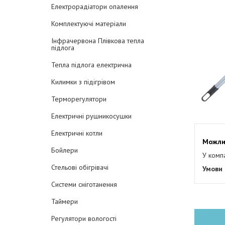
Електрорадіатори опалення
Комплектуючі матеріали
Інфрачервона Плівкова тепла
підлога
Тепла підлога електрична
Килимки з підігрівом
Терморегулятори
Електричні рушникосушки
Електричні котли
Бойлери
У комп
Стельові обігрівачі
Системи сніготанення
Таймери
Регулятори вологості