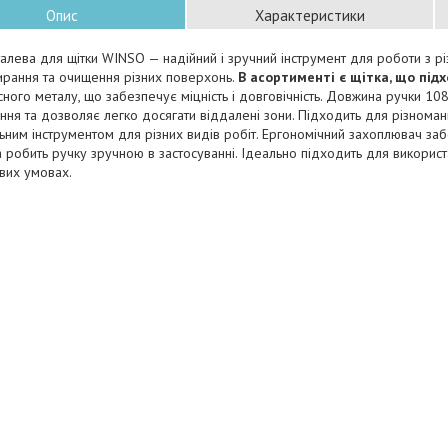
Опис
Характеристики
алева для щітки WINSO — надійний і зручний інструмент для роботи з р
ирання та очищення різних поверхонь.
В асортименті є щітка, що підх
сного металу, що забезпечує міцність і довговічність. Довжина ручки 10
ння та дозволяє легко досягати віддалені зони. Підходить для різноманіт
ьним інструментом для різних видів робіт. Ергономічний захоплювач за
а робить ручку зручною в застосуванні. Ідеально підходить для використа
вих умовах.