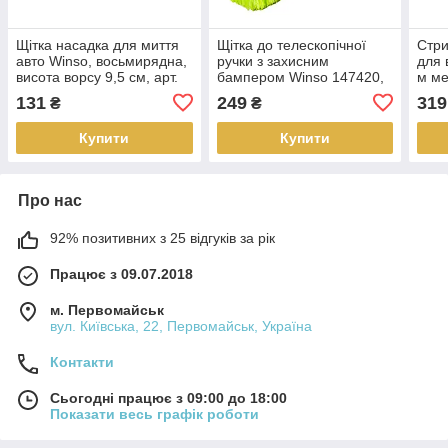
Щітка насадка для миття
Щітка до телескопічної
Стри
авто Winso, восьмирядна,
ручки з захисним
для 
висота ворсу 9,5 см, арт.
бампером Winso 147420,
м м
147320
25 см, висота ворсу 6 см
131
249
319
₴
₴
Купити
Купити
Про нас
92% позитивних з 25 відгуків за рік
Працює з 09.07.2018
м. Первомайськ
вул. Київська, 22, Первомайськ, Україна
Контакти
Сьогодні працює з 09:00 до 18:00
Показати весь графік роботи