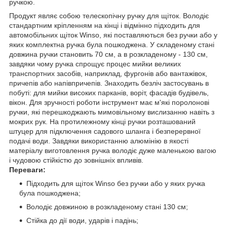
ручкою.
Продукт являє собою телескопічну ручку для щіток. Володіє
стандартним кріпленням на кінці і відмінно підходить для
автомобільних щіток Winso, які поставляються без ручки або у
яких комплектна ручка була пошкоджена. У складеному стані
довжина ручки становить 70 см, а в розкладеному - 130 см,
завдяки чому ручка спрощує процес мийки великих
транспортних засобів, наприклад, фургонів або вантажівок,
причепів або напівпричепів. Знаходить безліч застосувань в
побуті: для мийки високих парканів, воріт, фасадів будівель,
вікон. Для зручності роботи інструмент має м'які поролонові
ручки, які перешкоджають мимовільному вислизанню навіть з
мокрих рук. На протилежному кінці ручки розташований
штуцер для підключення садового шланга і безперервної
подачі води. Завдяки використанню алюмінію в якості
матеріалу виготовлення ручка володіє дуже маленькою вагою
і чудовою стійкістю до зовнішніх впливів.
Переваги:
Підходить для щіток Winso без ручки або у яких ручка
була пошкоджена;
Володіє довжиною в розкладеному стані 130 см;
Стійка до дії води, ударів і падінь;