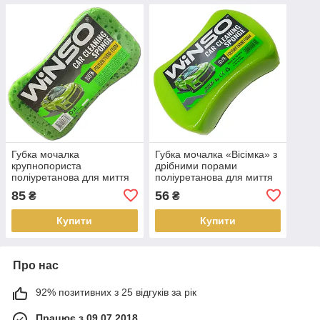
Губка мочалка
Губка мочалка «Вісімка» з
крупнопориста
дрібними порами
поліуретанова для миття
поліуретанова для миття
авто 220*160*60 мм Winso
авто 220*140*60 мм Winso
85
56
₴
₴
151400
151300
Купити
Купити
Про нас
92% позитивних з 25 відгуків за рік
Працює з 09.07.2018