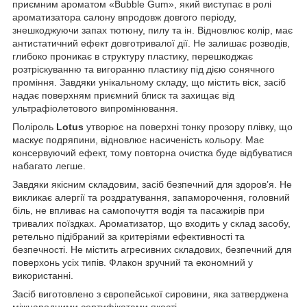
приємним ароматом «Bubble Gum», який виступає в ролі
ароматизатора салону впродовж довгого періоду,
знешкоджуючи запах тютюну, пилу та ін. Відновлює колір, має
антистатичний ефект довготривалої дії. Не залишає розводів,
глибоко проникає в структуру пластику, перешкоджає
розтріскуванню та вигоранню пластику під дією сонячного
проміння. Завдяки унікальному складу, що містить віск, засіб
надає поверхням приємний блиск та захищає від
ультрафіолетового випромінювання.
Поліроль
Lotus
утворює на поверхні тонку прозору плівку, що
маскує подряпини, відновлює насиченість кольору. Має
консервуючий ефект, тому повторна очистка буде відбуватися
набагато легше.
Завдяки якісним складовим, засіб безпечний для здоров’я. Не
викликає алергії та роздратування, запаморочення, головний
біль, не впливає на самопочуття водія та пасажирів при
тривалих поїздках. Ароматизатор, що входить у cклад засобу,
ретельно підібраний за критеріями ефективності та
безпечності. Не містить агресивних складових, безпечний для
поверхонь усіх типів. Флакон зручний та економний у
використанні.
Засіб виготовлено з європейської сировини, яка затверджена
міжнародними сертифікатами якості.