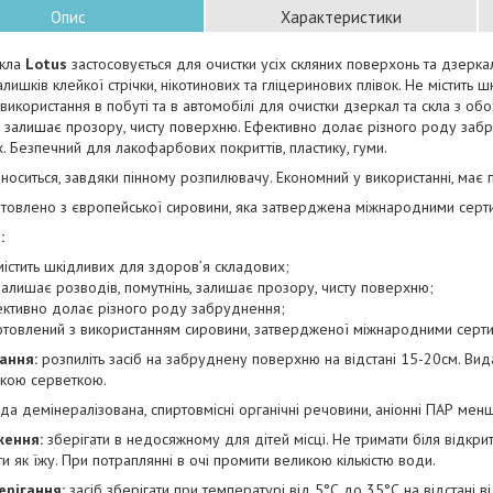
Опис
Характеристики
скла
Lotus
застосовується для очистки усіх скляних поверхонь та дзеркал
залишків клейкої стрічки, нікотинових та гліцеринових плівок. Не містить
икористання в побуті та в автомобілі для очистки дзеркал та скла з обо
, залишає прозору, чисту поверхню. Ефективно долає різного роду забр
. Безпечний для лакофарбових покриттів, пластику, гуми.
носиться, завдяки пінному розпилювачу. Економний у використанні, має 
отовлено з європейської сировини, яка затверджена міжнародними серти
:
містить шкідливих для здоров’я складових;
залишає розводів, помутнінь, залишає прозору, чисту поверхню;
ктивно долає різного роду забруднення;
отовлений з використанням сировини, затвердженої міжнародними сертиф
ання:
розпиліть засіб на забруднену поверхню на відстані 15-20см. Вид
якою серветкою.
да демінералізована, спиртовмісні органічні речовини, аніонні ПАР менш
ження:
зберігати в недосяжному для дітей місці. Не тримати біля відкри
и як їжу. При потраплянні в очі промити великою кількістю води.
ерігання:
засіб зберігати при температурі від 5°С до 35°С на відстані в