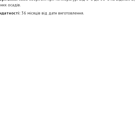
них осадів.
идатност
і:
36 місяців від дати виготовлення.