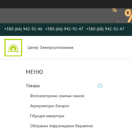
+380 (66) 942-92-46
+380 (66) 942-92-47
+380 (68) 942-92-47
Центр Электроотопления
Товары
Фотоелетричні cонячні панелі
Акумуляторні батареї
Гібридні інвертори
Обігрівачі Інфрачервоні Керамічні