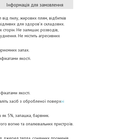
Інформація для замовлення
 від пилу, жирових плям, відбитків
 шкідливих для здоров’я складових.
х сторін. Не залишає розводів,
уднення. Не містить агресивних
приємних запах.
фікатами якості.
ікатами якості.
аліть засіб з обробленої поверх
ні
 як 5%, запашка, барвник.
того вогню та опалювальних пристроїв.
ід джерел тепла, сонячних променів,