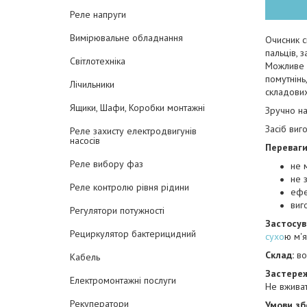
Реле напруги
Вимірювальне обладнання
Очисник 
пальців, 
Світлотехніка
Можливе в
помутнінь
Лічильники
складових
Ящики, Шафи, Коробки монтажні
Зручно на
Засіб виг
Реле захисту електродвигунів
насосів
Переваги
Реле вибору фаз
не 
не 
Реле контролю рівня рідини
ефе
виг
Регулятори потужності
Застосув
Рециркулятор бактерицидний
сухо
ю м'
Склад:
во
Кабель
Застере
Електромонтажні послуги
Не вживат
Рекуператори
Умови зб