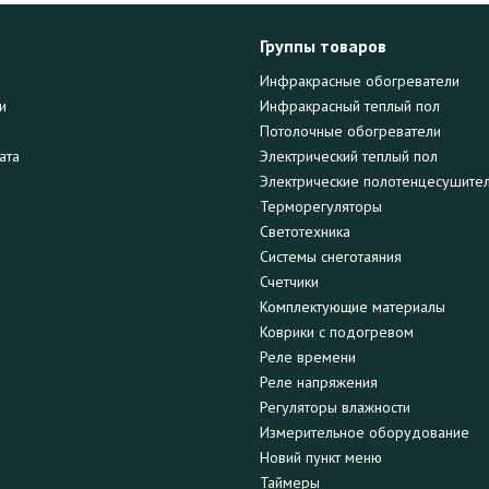
Группы товаров
Инфракрасные обогреватели
и
Инфракрасный теплый пол
Потолочные обогреватели
ата
Электрический теплый пол
Электрические полотенцесушите
Терморегуляторы
Светотехника
Системы снеготаяния
Счетчики
Комплектующие материалы
Коврики с подогревом
Реле времени
Реле напряжения
Регуляторы влажности
Измерительное оборудование
Новий пункт меню
Таймеры