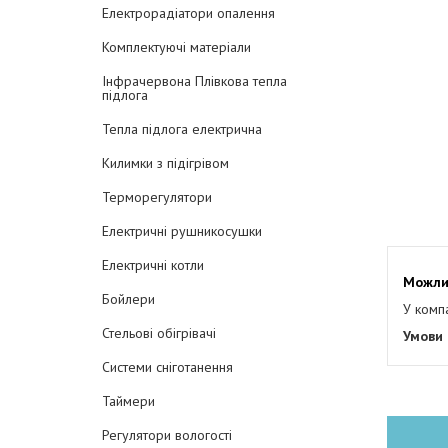
Електрорадіатори опалення
Комплектуючі матеріали
Інфрачервона Плівкова тепла
підлога
Тепла підлога електрична
Килимки з підігрівом
Терморегулятори
Електричні рушникосушки
Електричні котли
Бойлери
У комп
Стельові обігрівачі
Системи сніготанення
Таймери
Регулятори вологості