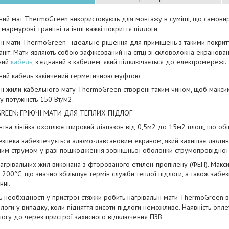
ний мат ThermoGreen використовують для монтажу в суміші, що самови
 мармурові, гранітні та інші важкі покриття підлоги.
ні мати ThermoGreen - ідеальне рішення для приміщень з такими покрит
ніт. Мати являють собою зафіксований на сітці зі скловолокна екранов
ьний
кабель
, з'єднаний з кабелем, який підключається до електромережі.
ний кабель закінчений герметичною муфтою.
ні жили кабельного мату ThermoGreen створені таким чином, щоб макс
у потужність 150 Вт/м2.
EEN: ГРІЮЧІ МАТИ ДЛЯ ТЕПЛИХ ПІДЛОГ
тна лінійка охоплює широкий діапазон від 0,5м2 до 15м2 площ, що обіг
зпека забезпечується алюмо-лавсановим екраном, який захищає людину 
ним струмом у разі пошкодження зовнішньої оболонки струмопровідної
нагрівальних жил виконана з фторованого етилен-пропілену (ФЕП). Мак
 200°С, що значно збільшує термін служби теплої підлоги, а також заб
нні.
ть необхідності у пристрої стяжки робить нагрівальні мати ThermoGreen
длоги у випадку, коли підняття висоти підлоги неможливе. Наявність опл
логу до через пристрої захисного відключення ПЗВ.