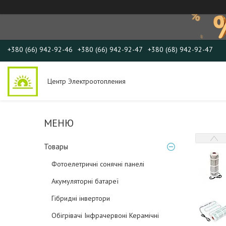
+380 (66) 942-92-46
+380 (66) 942-92-47
+380 (68) 942-92-47
Центр Электроотопления
Товары
Фотоелетричні cонячні панелі
Акумуляторні батареї
Гібридні інвертори
Обігрівачі Інфрачервоні Керамічні