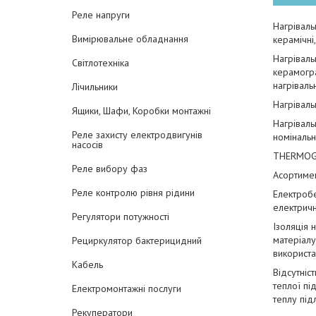
Реле напруги
Нагріваль
Вимірювальне обладнання
керамічні,
Нагріваль
Світлотехніка
керамогра
нагрівал
Лічильники
Нагріваль
Ящики, Шафи, Коробки монтажні
Нагріваль
Реле захисту електродвигунів
номінальн
насосів
THERMOGR
Реле вибору фаз
Асортимен
Реле контролю рівня рідини
Електробе
електрич
Регулятори потужності
Ізоляція 
матеріалу
Рециркулятор бактерицидний
використа
Кабель
Відсутніс
теплої пі
Електромонтажні послуги
теплу під
Рекуператори