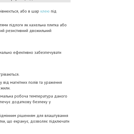
рівнюється, або в шар
клею
під
тями підлоги як кахельна плитка або
аний резистивний двожильний
имально ефективно забезпечувати
ріваються.
від магнітних полів та ураження
 жили.
симальна робоча температура даного
езпечує додаткову безпеку у
 відмінним рішенням для влаштування
етки, що екранує, дозволяє підключати