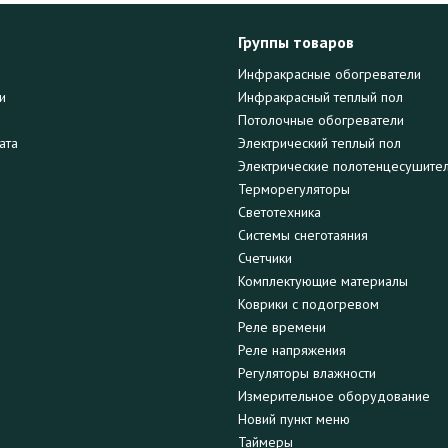
Группы товаров
Инфракрасные обогреватели
и
Инфракрасный теплый пол
Потолочные обогреватели
ата
Электрический теплый пол
Электрические полотенцесушите
Терморегуляторы
Светотехника
Системы снеготаяния
Счетчики
Комплектующие материалы
Коврики с подогревом
Реле времени
Реле напряжения
Регуляторы влажности
Измерительное оборудование
Новий пункт меню
Таймеры