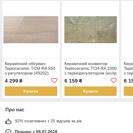
Керамічний обігрівач
Керамічний конвектор
Кера
Teploceramic ТСМ-RA 550
Teploceramic ТСН-RA 1000
Tepl
з регулятором (49202)
з терморегулятором (колір
з те
– 12316)
– бі
4 299
6 159
6 1
₴
₴
Купити
Купити
Про нас
92% позитивних з 25 відгуків за рік
Працює з 09.07.2018