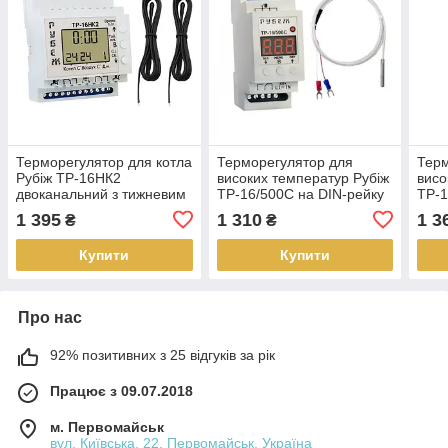
Терморегулятор для котла
Терморегулятор для
Терм
Рубіж ТР-16НК2
високих температур Рубіж
висо
двоканальний з тижневим
ТР-16/500C на DIN-рейку
ТР-1
таймером на DIN-рейку
(16А, 220В, до 500°C)
(16А
1 395
1 310
1 3
₴
₴
(2х16А, 220В)
Купити
Купити
Про нас
92% позитивних з 25 відгуків за рік
Працює з 09.07.2018
м. Первомайськ
вул. Київська, 22, Первомайськ, Україна