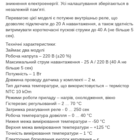
зникнення електроенергії. Усі налаштування зберігаються в
незалежній пам'яті.
Перевагою цієї моделі є потужне внутрішньо реле, що
дозволяє підключати до 20 А навантаження, а також здатність
витримувати короткочасні пускові струми до 40 А (не більше 5
сек).
Технічні характеристики:
Займає два модулі
Робоча напруга – 220 В (±20 %)
Максимальний струм навантаження - 25 А / 220 В (40 А не
більше 5 сек)
Потужність – 1 Вт
Довжина проводу датчика у комплекті – 2 м.
Тип датчика температури, що використовується – термістор
NTC 10 kOm
Режими роботи приладу – нагрів, охолодження, вікно
Гістерезис регульований – 2 ... 70 °С
Затримка реагування реле - 0 ... 250 сек
Робоча температура довкілля – 0 ... 40 °С
Нижня межа вимірювання температури – -50 °С
Верхня межа вимірювання температури – +125 °С
Точність вимірювання температури – 1 °С
Електронне блокування кнопок керування – є