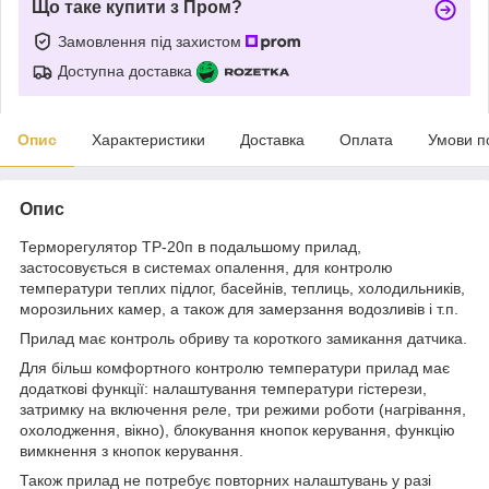
Що таке купити з Пром?
Замовлення під захистом
Доступна доставка
Опис
Характеристики
Доставка
Оплата
Умови п
Опис
Терморегулятор ТР-20п в подальшому прилад,
застосовується в системах опалення, для контролю
температури теплих підлог, басейнів, теплиць, холодильників,
морозильних камер, а також для замерзання водозливів і т.п.
Прилад має контроль обриву та короткого замикання датчика.
Для більш комфортного контролю температури прилад має
додаткові функції: налаштування температури гістерези,
затримку на включення реле, три режими роботи (нагрівання,
охолодження, вікно), блокування кнопок керування, функцію
вимкнення з кнопок керування.
Також прилад не потребує повторних налаштувань у разі