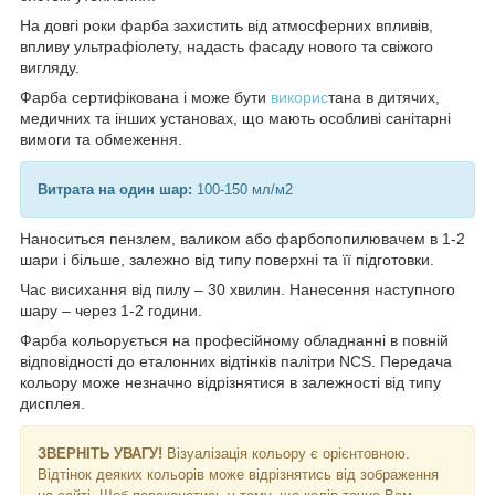
На довгі роки фарба захистить від атмосферних впливів,
впливу ультрафіолету, надасть фасаду нового та свіжого
вигляду.
Фарба сертифікована і може бути
викорис
тана в дитячих,
медичних та інших установах, що мають особливі санітарні
вимоги та обмеження.
Витрата на один шар:
100-150 мл/м2
Наноситься пензлем, валиком або фарбопопилювачем в 1-2
шари і більше, залежно від типу поверхні та її підготовки.
Час висихання від пилу – 30 хвилин. Нанесення наступного
шару – через 1-2 години.
Фарба кольорується на професійному обладнанні в повній
відповідності до еталонних відтінків палітри NCS. Передача
кольору може незначно відрізнятися в залежності від типу
дисплея.
ЗВЕРНІТЬ УВАГУ!
Візуалізація кольору є орієнтовною.
Відтінок деяких кольорів може відрізнятись від зображення