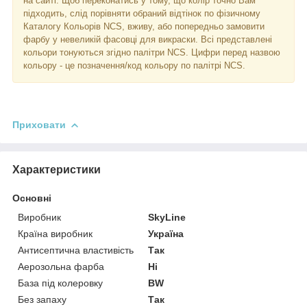
на сайті. Щоб переконатись у тому, що колір точно Вам
підходить, слід порівняти обраний відтінок по фізичному
Каталогу Кольорів NCS, вживу, або попередньо замовити
фарбу у невеликій фасовці для викраски. Всі представлені
кольори тонуються згідно палітри NCS. Цифри перед назвою
кольору - це позначення/код кольору по палітрі NCS.
Приховати
Характеристики
Основні
Виробник
SkyLine
Країна виробник
Україна
Антисептична властивість
Так
Аерозольна фарба
Ні
База під колеровку
BW
Без запаху
Так