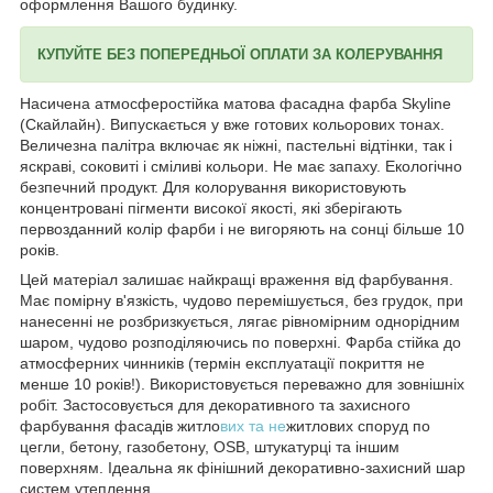
оформлення Вашого будинку.
КУПУЙТЕ БЕЗ ПОПЕРЕДНЬОЇ ОПЛАТИ ЗА КОЛЕРУВАННЯ
Насичена атмосферостійка матова фасадна фарба Skyline
(Скайлайн). Випускається у вже готових кольорових тонах.
Величезна палітра включає як ніжні, пастельні відтінки, так і
яскраві, соковиті і сміливі кольори. Не має запаху. Екологічно
безпечний продукт. Для колорування використовують
концентровані пігменти високої якості, які зберігають
первозданний колір фарби і не вигоряють на сонці більше 10
років.
Цей матеріал залишає найкращі враження від фарбування.
Має помірну в'язкість, чудово перемішується, без грудок, при
нанесенні не розбризкується, лягає рівномірним однорідним
шаром, чудово розподіляючись по поверхні. Фарба стійка до
атмосферних чинників (термін експлуатації покриття не
менше 10 років!). Використовується переважно для зовнішніх
робіт. Застосовується для декоративного та захисного
фарбування фасадів житло
вих та не
житлових споруд по
цегли, бетону, газобетону, OSB, штукатурці та іншим
поверхням. Ідеальна як фінішний декоративно-захисний шар
систем утеплення.