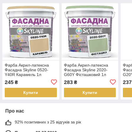
Фарба Акрил-латексна
Фарба Акрил-латексна
Фарб
Фасадна Skyline 0520-
Фасадна Skyline 2020-
Фаса
Y40R Карамель 1л
G60Y Фісташковий 1л
G20Y
245
283
237
₴
₴
Купити
Купити
Про нас
92% позитивних з 25 відгуків за рік