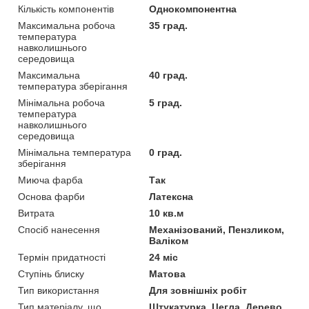
Кількість компонентів
Однокомпонентна
Максимальна робоча
35 град.
температура
навколишнього
середовища
Максимальна
40 град.
температура зберігання
Мінімальна робоча
5 град.
температура
навколишнього
середовища
Мінімальна температура
0 град.
зберігання
Миюча фарба
Так
Основа фарби
Латексна
Витрата
10 кв.м
Спосіб нанесення
Механізований, Пензликом,
Валіком
Термін придатності
24 міс
Ступінь блиску
Матова
Тип використання
Для зовнішніх робіт
Тип матеріалу, що
Штукатурка, Цегла, Дерево,