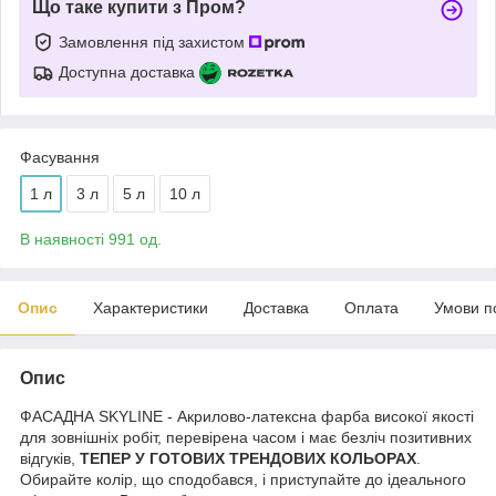
Що таке купити з Пром?
Замовлення під захистом
Доступна доставка
Фасування
1 л
3 л
5 л
10 л
В наявності 991 од.
Опис
Характеристики
Доставка
Оплата
Умови п
Опис
ФАСАДНА SKYLINE - Акрилово-латексна фарба високої якості
для зовнішніх робіт, перевірена часом і має безліч позитивних
відгуків,
ТЕПЕР У ГОТОВИХ ТРЕНДОВИХ КОЛЬОРАХ
.
Обирайте колір, що сподобався, і приступайте до ідеального