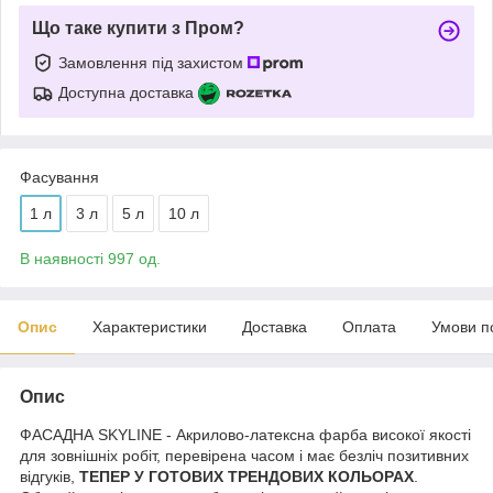
Що таке купити з Пром?
Замовлення під захистом
Доступна доставка
Фасування
1 л
3 л
5 л
10 л
В наявності 997 од.
Опис
Характеристики
Доставка
Оплата
Умови п
Опис
ФАСАДНА SKYLINE - Акрилово-латексна фарба високої якості
для зовнішніх робіт, перевірена часом і має безліч позитивних
відгуків,
ТЕПЕР У ГОТОВИХ ТРЕНДОВИХ КОЛЬОРАХ
.