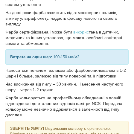
систем утеплення.
На довгі роки фарба захистить від атмосферних впливів,
впливу ультрафіолету, надасть фасаду нового та свіжого
вигляду.
Фарба сертифікована і може бути
викорис
тана в дитячих,
медичних та інших установах, що мають особливі санітарні
вимоги та обмеження.
Витрата на один шар:
100-150 мл/м2
Наноситься пензлем, валиком або фарбопопилювачем в 1-2
шари і більше, залежно від типу поверхні та її підготовки.
Час висихання від пилу – 30 хвилин. Нанесення наступного
шару – через 1-2 години.
Фарба кольорується на професійному обладнанні в повній
відповідності до еталонних відтінків палітри NCS. Передача
кольору може незначно відрізнятися в залежності від типу
дисплея.
ЗВЕРНІТЬ УВАГУ!
Візуалізація кольору є орієнтовною.