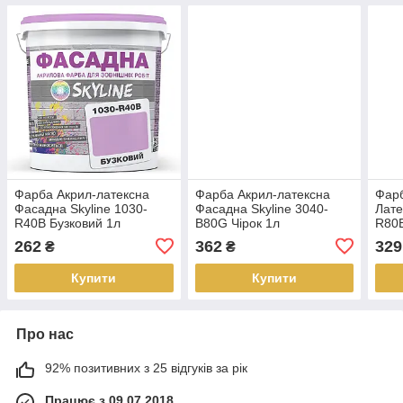
Фарба Акрил-латексна
Фарба Акрил-латексна
Фарб
Фасадна Skyline 1030-
Фасадна Skyline 3040-
Лате
R40B Бузковий 1л
B80G Чірок 1л
R80B
262
362
329
₴
₴
Купити
Купити
Про нас
92% позитивних з 25 відгуків за рік
Працює з 09.07.2018