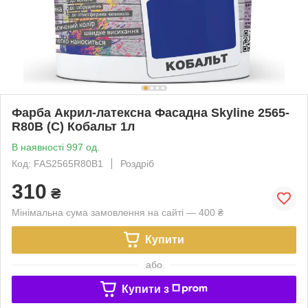
Фарба Акрил-латексна Фасадна Skyline 2565-
R80B (C) Кобальт 1л
В наявності 997 од.
Код: FAS2565R80B1
Роздріб
310
₴
Мінімальна сума замовлення на сайті — 400 ₴
Купити
або
Купити з