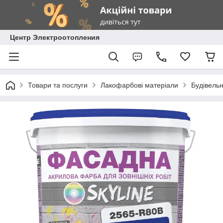
Центр Электроотопления
Товари та послуги
Лакофарбові матеріали
Будівель