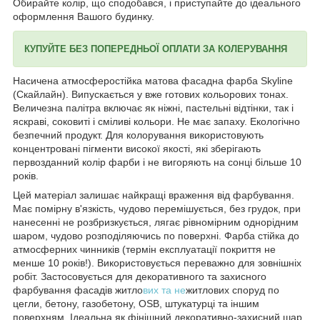
Обирайте колір, що сподобався, і приступайте до ідеального
оформлення Вашого будинку.
КУПУЙТЕ БЕЗ ПОПЕРЕДНЬОЇ ОПЛАТИ ЗА КОЛЕРУВАННЯ
Насичена атмосферостійка матова фасадна фарба Skyline
(Скайлайн). Випускається у вже готових кольорових тонах.
Величезна палітра включає як ніжні, пастельні відтінки, так і
яскраві, соковиті і сміливі кольори. Не має запаху. Екологічно
безпечний продукт. Для колорування використовують
концентровані пігменти високої якості, які зберігають
первозданний колір фарби і не вигоряють на сонці більше 10
років.
Цей матеріал залишає найкращі враження від фарбування.
Має помірну в'язкість, чудово перемішується, без грудок, при
нанесенні не розбризкується, лягає рівномірним однорідним
шаром, чудово розподіляючись по поверхні. Фарба стійка до
атмосферних чинників (термін експлуатації покриття не
менше 10 років!). Використовується переважно для зовнішніх
робіт. Застосовується для декоративного та захисного
фарбування фасадів житло
вих та не
житлових споруд по
цегли, бетону, газобетону, OSB, штукатурці та іншим
поверхням. Ідеальна як фінішний декоративно-захисний шар