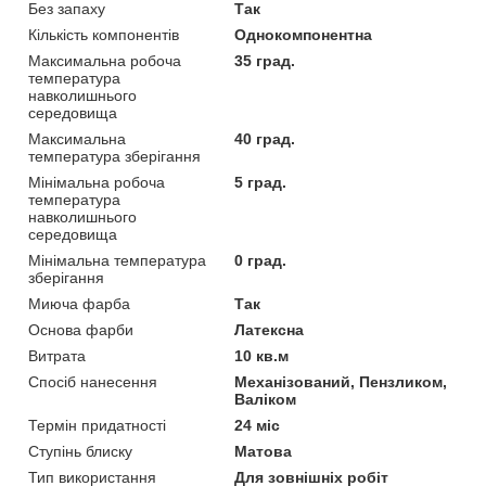
Без запаху
Так
Кількість компонентів
Однокомпонентна
Максимальна робоча
35 град.
температура
навколишнього
середовища
Максимальна
40 град.
температура зберігання
Мінімальна робоча
5 град.
температура
навколишнього
середовища
Мінімальна температура
0 град.
зберігання
Миюча фарба
Так
Основа фарби
Латексна
Витрата
10 кв.м
Спосіб нанесення
Механізований, Пензликом,
Валіком
Термін придатності
24 міс
Ступінь блиску
Матова
Тип використання
Для зовнішніх робіт