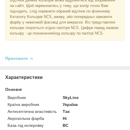
Відтінок деяких кольорів може відрізнятись від зображення
на сайті. Щоб переконатись у тому, що колір точно Вам
підходить, слід порівняти обраний відтінок по фізичному
Каталогу Кольорів NCS, вживу, або попередньо замовити
фарбу у невеликій фасовці для викраски. Всі представлені
кольори тонуються згідно палітри NCS. Цифри перед назвою
кольору - це позначення/код кольору по палітрі NCS.
Приховати
Характеристики
Основні
Виробник
SkyLine
Країна виробник
Україна
Антисептична властивість
Так
Аерозольна фарба
Ні
База під колеровку
BC