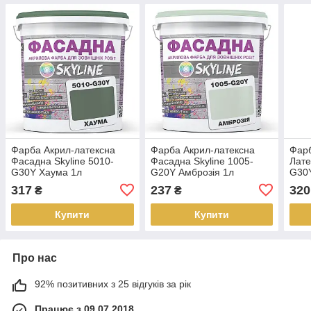
Фарба Акрил-латексна
Фарба Акрил-латексна
Фарб
Фасадна Skyline 5010-
Фасадна Skyline 1005-
Лате
G30Y Хаума 1л
G20Y Амброзія 1л
G30Y
317
237
320
₴
₴
Купити
Купити
Про нас
92% позитивних з 25 відгуків за рік
Працює з 09.07.2018