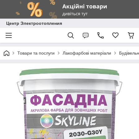
Центр Электроотопления
Товари та послуги
Лакофарбові матеріали
Будівель