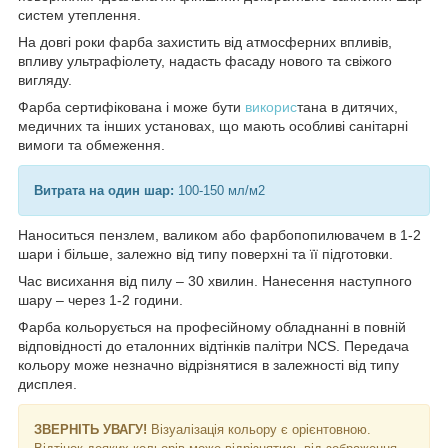
систем утеплення.
На довгі роки фарба захистить від атмосферних впливів,
впливу ультрафіолету, надасть фасаду нового та свіжого
вигляду.
Фарба сертифікована і може бути
викорис
тана в дитячих,
медичних та інших установах, що мають особливі санітарні
вимоги та обмеження.
Витрата на один шар:
100-150 мл/м2
Наноситься пензлем, валиком або фарбопопилювачем в 1-2
шари і більше, залежно від типу поверхні та її підготовки.
Час висихання від пилу – 30 хвилин. Нанесення наступного
шару – через 1-2 години.
Фарба кольорується на професійному обладнанні в повній
відповідності до еталонних відтінків палітри NCS. Передача
кольору може незначно відрізнятися в залежності від типу
дисплея.
ЗВЕРНІТЬ УВАГУ!
Візуалізація кольору є орієнтовною.