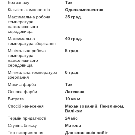
Без запаху
Так
Кількість компонентів
Однокомпонентна
Максимальна робоча
35 град.
температура
навколишнього
середовища
Максимальна
40 град.
температура зберігання
Мінімальна робоча
5 град.
температура
навколишнього
середовища
Мінімальна температура
0 град.
зберігання
Миюча фарба
Так
Основа фарби
Латексна
Витрата
10 кв.м
Спосіб нанесення
Механізований, Пензликом,
Валіком
Термін придатності
24 міс
Ступінь блиску
Матова
Тип використання
Для зовнішніх робіт