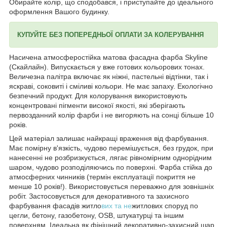
Обирайте колір, що сподобався, і приступайте до ідеального
оформлення Вашого будинку.
КУПУЙТЕ БЕЗ ПОПЕРЕДНЬОЇ ОПЛАТИ ЗА КОЛЕРУВАННЯ
Насичена атмосферостійка матова фасадна фарба Skyline
(Скайлайн). Випускається у вже готових кольорових тонах.
Величезна палітра включає як ніжні, пастельні відтінки, так і
яскраві, соковиті і сміливі кольори. Не має запаху. Екологічно
безпечний продукт. Для колорування використовують
концентровані пігменти високої якості, які зберігають
первозданний колір фарби і не вигоряють на сонці більше 10
років.
Цей матеріал залишає найкращі враження від фарбування.
Має помірну в'язкість, чудово перемішується, без грудок, при
нанесенні не розбризкується, лягає рівномірним однорідним
шаром, чудово розподіляючись по поверхні. Фарба стійка до
атмосферних чинників (термін експлуатації покриття не
менше 10 років!). Використовується переважно для зовнішніх
робіт. Застосовується для декоративного та захисного
фарбування фасадів житло
вих та не
житлових споруд по
цегли, бетону, газобетону, OSB, штукатурці та іншим
поверхням. Ідеальна як фінішний декоративно-захисний шар