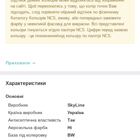
Відтінок деяких кольорів може відрізнятись від зображення
на сайті. Щоб переконатись у тому, що колір точно Вам
підходить, слід порівняти обраний відтінок по фізичному
Каталогу Кольорів NCS, вживу, або попередньо замовити
фарбу у невеликій фасовці для викраски. Всі представлені
кольори тонуються згідно палітри NCS. Цифри перед назвою
кольору - це позначення/код кольору по палітрі NCS.
Приховати
Характеристики
Основні
Виробник
SkyLine
Країна виробник
Україна
Антисептична властивість
Так
Аерозольна фарба
Ні
База під колеровку
BW