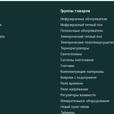
Группы товаров
Инфракрасные обогреватели
и
Инфракрасный теплый пол
Потолочные обогреватели
ата
Электрический теплый пол
Электрические полотенцесушите
Терморегуляторы
Светотехника
Системы снеготаяния
Счетчики
Комплектующие материалы
Коврики с подогревом
Реле времени
Реле напряжения
Регуляторы влажности
Измерительное оборудование
Новий пункт меню
Таймеры