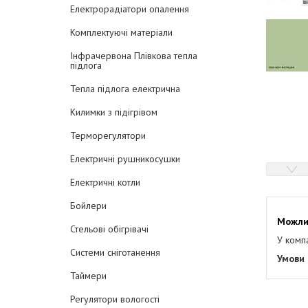
Електрорадіатори опалення
Комплектуючі матеріали
Інфрачервона Плівкова тепла
підлога
Тепла підлога електрична
Килимки з підігрівом
Терморегулятори
Електричні рушникосушки
Електричні котли
Бойлери
Стельові обігрівачі
У комп
Системи сніготанення
Таймери
Регулятори вологості