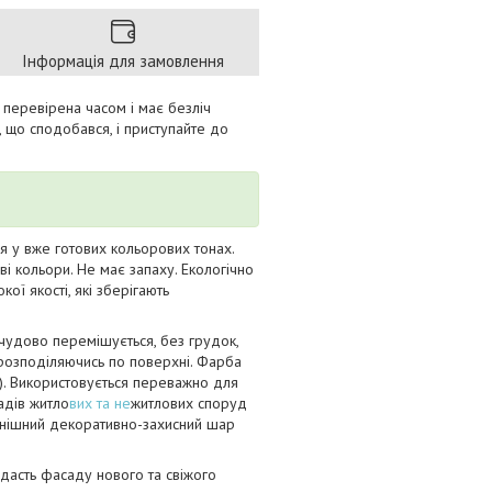
Інформація для замовлення
 перевірена часом і має безліч
, що сподобався, і приступайте до
я у вже готових кольорових тонах.
ливі кольори. Не має запаху. Екологічно
ї якості, які зберігають
 чудово перемішується, без грудок,
розподіляючись по поверхні. Фарба
!). Використовується переважно для
адів житло
вих та не
житлових споруд
фінішний декоративно-захисний шар
адасть фасаду нового та свіжого