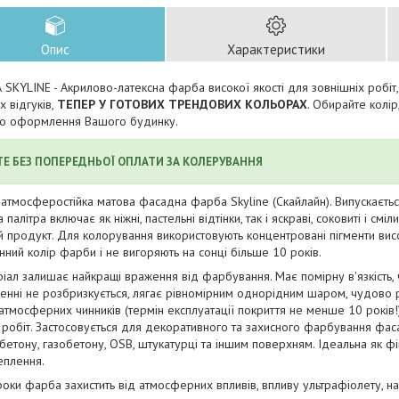
Опис
Характеристики
KYLINE - Акрилово-латексна фарба високої якості для зовнішніх робіт,
х відгуків,
ТЕПЕР У ГОТОВИХ ТРЕНДОВИХ КОЛЬОРАХ
. Обирайте колір
го оформлення Вашого будинку.
ТЕ БЕЗ ПОПЕРЕДНЬОЇ ОПЛАТИ ЗА КОЛЕРУВАННЯ
атмосферостійка матова фасадна фарба Skyline (Скайлайн). Випускаєтьс
палітра включає як ніжні, пастельні відтінки, так і яскраві, соковиті і смі
 продукт. Для колорування використовують концентровані пігменти високо
ний колір фарби і не вигоряють на сонці більше 10 років.
іал залишає найкращі враження від фарбування. Має помірну в'язкість,
енні не розбризкується, лягає рівномірним однорідним шаром, чудово 
 атмосферних чинників (термін експлуатації покриття не менше 10 років
 робіт. Застосовується для декоративного та захисного фарбування фас
 бетону, газобетону, OSB, штукатурці та іншим поверхням. Ідеальна як 
еплення.
роки фарба захистить від атмосферних впливів, впливу ультрафіолету, н