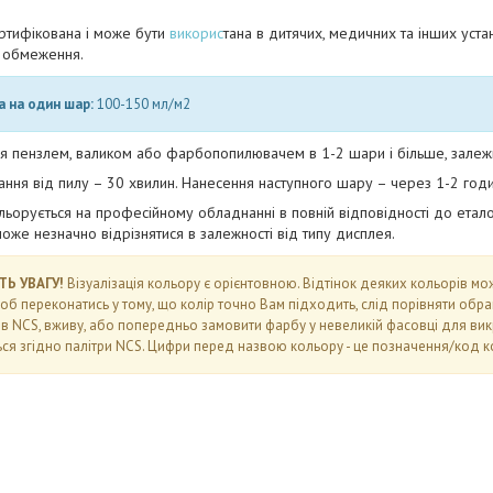
ртифікована і може бути
викорис
тана в дитячих, медичних та інших уста
а обмеження.
а на один шар:
100-150 мл/м2
я пензлем, валиком або фарбопопилювачем в 1-2 шари і більше, залежно 
ання від пилу – 30 хвилин. Нанесення наступного шару – через 1-2 годи
ьорується на професійному обладнанні в повній відповідності до етало
оже незначно відрізнятися в залежності від типу дисплея.
ТЬ УВАГУ!
Візуалізація кольору є орієнтовною. Відтінок деяких кольорів м
Щоб переконатись у тому, що колір точно Вам підходить, слід порівняти обр
в NCS, вживу, або попередньо замовити фарбу у невеликій фасовці для вик
ся згідно палітри NCS. Цифри перед назвою кольору - це позначення/код ко