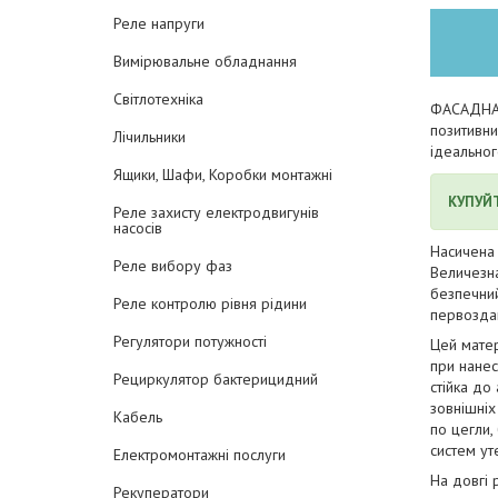
Реле напруги
Вимірювальне обладнання
Світлотехніка
ФАСАДНА S
позитивни
Лічильники
ідеально
Ящики, Шафи, Коробки монтажні
КУПУЙ
Реле захисту електродвигунів
насосів
Насичена 
Реле вибору фаз
Величезна 
безпечний
Реле контролю рівня рідини
первоздан
Регулятори потужності
Цей матер
при нанес
Рециркулятор бактерицидний
стійка до
зовнішніх
Кабель
по цегли,
систем ут
Електромонтажні послуги
На довгі 
Рекуператори