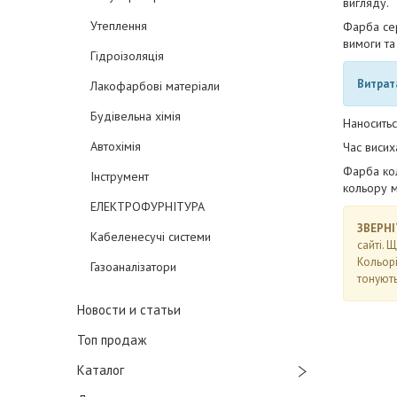
вигляду.
Утеплення
Фарба се
вимоги т
Гідроізоляція
Витрат
Лакофарбові матеріали
Будівельна хімія
Наноситьс
Автохімія
Час висих
Фарба кол
Інструмент
кольору м
ЕЛЕКТРОФУРНІТУРА
ЗВЕРНІ
Кабеленесучі системи
сайті. 
Кольорі
Газоаналізатори
тонують
Новости и статьи
Топ продаж
Каталог