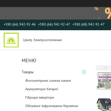
+380 (66) 942-92-46
+380 (66) 942-92-47
+380 (68) 942-92-47
Центр Электроотопления
Товары
Фотоелетричні cонячні панелі
Акумуляторні батареї
Гібридні інвертори
Обігрівачі Інфрачервоні Керамічні