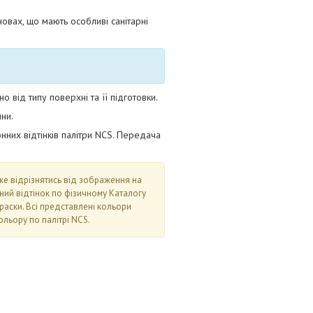
новах, що мають особливі санітарні
від типу поверхні та її підготовки.
ни.
нних відтінків палітри NCS. Передача
оже відрізнятись від зображення на
аний відтінок по фізичному Каталогу
раски. Всі представлені кольори
льору по палітрі NCS.