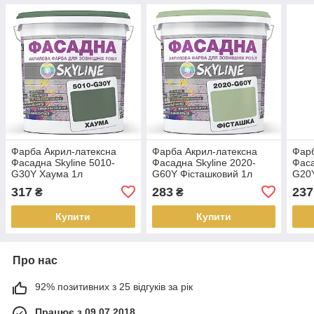
Фарба Акрил-латексна
Фарба Акрил-латексна
Фарб
Фасадна Skyline 5010-
Фасадна Skyline 2020-
Фаса
G30Y Хаума 1л
G60Y Фісташковий 1л
G20Y
317
283
237
₴
₴
Купити
Купити
Про нас
92% позитивних з 25 відгуків за рік
Працює з 09.07.2018