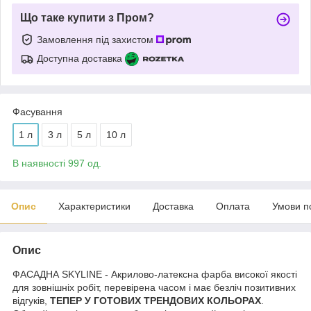
Що таке купити з Пром?
Замовлення під захистом
Доступна доставка
Фасування
1 л
3 л
5 л
10 л
В наявності 997 од.
Опис
Характеристики
Доставка
Оплата
Умови п
Опис
ФАСАДНА SKYLINE - Акрилово-латексна фарба високої якості
для зовнішніх робіт, перевірена часом і має безліч позитивних
відгуків,
ТЕПЕР У ГОТОВИХ ТРЕНДОВИХ КОЛЬОРАХ
.