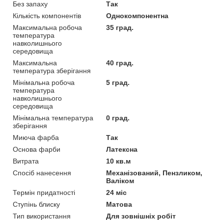
Без запаху
Так
Кількість компонентів
Однокомпонентна
Максимальна робоча
35 град.
температура
навколишнього
середовища
Максимальна
40 град.
температура зберігання
Мінімальна робоча
5 град.
температура
навколишнього
середовища
Мінімальна температура
0 град.
зберігання
Миюча фарба
Так
Основа фарби
Латексна
Витрата
10 кв.м
Спосіб нанесення
Механізований, Пензликом,
Валіком
Термін придатності
24 міс
Ступінь блиску
Матова
Тип використання
Для зовнішніх робіт