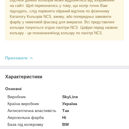
Відтінок деяких кольорів може відрізнятись від зображення
на сайті. Щоб переконатись у тому, що колір точно Вам
підходить, слід порівняти обраний відтінок по фізичному
Каталогу Кольорів NCS, вживу, або попередньо замовити
фарбу у невеликій фасовці для викраски. Всі представлені
кольори тонуються згідно палітри NCS. Цифри перед назвою
кольору - це позначення/код кольору по палітрі NCS.
Приховати
Характеристики
Основні
Виробник
SkyLine
Країна виробник
Україна
Антисептична властивість
Так
Аерозольна фарба
Ні
База під колеровку
BW