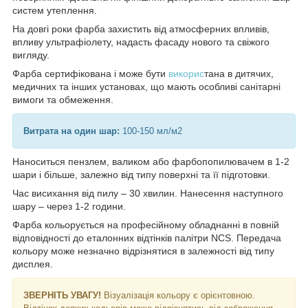
систем утеплення.
На довгі роки фарба захистить від атмосферних впливів,
впливу ультрафіолету, надасть фасаду нового та свіжого
вигляду.
Фарба сертифікована і може бути
викорис
тана в дитячих,
медичних та інших установах, що мають особливі санітарні
вимоги та обмеження.
Витрата на один шар:
100-150 мл/м2
Наноситься пензлем, валиком або фарбопопилювачем в 1-2
шари і більше, залежно від типу поверхні та її підготовки.
Час висихання від пилу – 30 хвилин. Нанесення наступного
шару – через 1-2 години.
Фарба кольорується на професійному обладнанні в повній
відповідності до еталонних відтінків палітри NCS. Передача
кольору може незначно відрізнятися в залежності від типу
дисплея.
ЗВЕРНІТЬ УВАГУ!
Візуалізація кольору є орієнтовною.