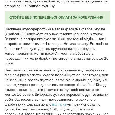
Обирайте колір, що сподобався, і приступайте до ідеального
оформлення Вашого будинку.
КУПУЙТЕ БЕЗ ПОПЕРЕДНЬОЇ ОПЛАТИ ЗА КОЛЕРУВАННЯ
Насичена атмосферостійка матова фасадна фарба Skyline
(Скайлайн). Випускається у вже готових кольорових тонах.
Величезна палітра включає як ніжні, пастельні відтінки, так і
яскраві, соковиті і сміливі кольори. Не має запаху. Екологічно
безпечний продукт. Для колорування використовують
концентровані пігменти високої якості, які зберігають
первозданний колір фарби і не вигоряють на сонці більше 10
років.
Цей матеріал залишає найкращі враження від фарбування.
Має помірну в'язкість, чудово перемішується, без грудок, при
нанесенні не розбризкується, лягає рівномірним однорідним
шаром, чудово розподіляючись по поверхні. Фарба стійка до
атмосферних чинників (термін експлуатації покриття не
менше 10 років!). Використовується переважно для зовнішніх
робіт. Застосовується для декоративного та захисного
фарбування фасадів житло
вих та не
житлових споруд по
цегли, бетону, газобетону, OSB, штукатурці та іншим
поверхням. Ідеальна як фінішний декоративно-захисний шар