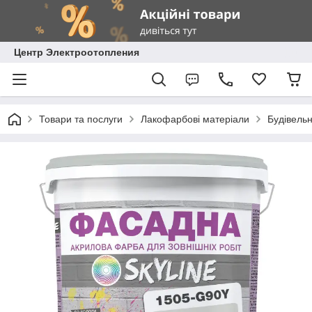
Центр Электроотопления
Товари та послуги
Лакофарбові матеріали
Будівель