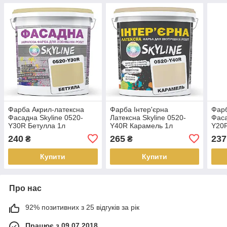
Фарба Акрил-латексна
Фарба Інтер'єрна
Фарб
Фасадна Skyline 0520-
Латексна Skyline 0520-
Фаса
Y30R Бетулла 1л
Y40R Карамель 1л
Y20
240
265
237
₴
₴
Купити
Купити
Про нас
92% позитивних з 25 відгуків за рік
Працює з 09.07.2018