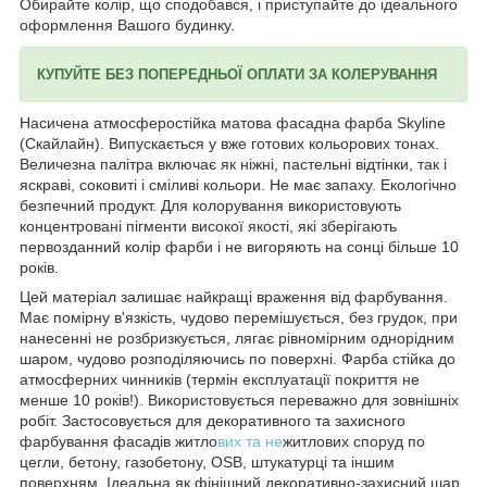
Обирайте колір, що сподобався, і приступайте до ідеального
оформлення Вашого будинку.
КУПУЙТЕ БЕЗ ПОПЕРЕДНЬОЇ ОПЛАТИ ЗА КОЛЕРУВАННЯ
Насичена атмосферостійка матова фасадна фарба Skyline
(Скайлайн). Випускається у вже готових кольорових тонах.
Величезна палітра включає як ніжні, пастельні відтінки, так і
яскраві, соковиті і сміливі кольори. Не має запаху. Екологічно
безпечний продукт. Для колорування використовують
концентровані пігменти високої якості, які зберігають
первозданний колір фарби і не вигоряють на сонці більше 10
років.
Цей матеріал залишає найкращі враження від фарбування.
Має помірну в'язкість, чудово перемішується, без грудок, при
нанесенні не розбризкується, лягає рівномірним однорідним
шаром, чудово розподіляючись по поверхні. Фарба стійка до
атмосферних чинників (термін експлуатації покриття не
менше 10 років!). Використовується переважно для зовнішніх
робіт. Застосовується для декоративного та захисного
фарбування фасадів житло
вих та не
житлових споруд по
цегли, бетону, газобетону, OSB, штукатурці та іншим
поверхням. Ідеальна як фінішний декоративно-захисний шар