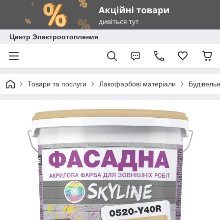
Центр Электроотопления
Товари та послуги
Лакофарбові матеріали
Будівель