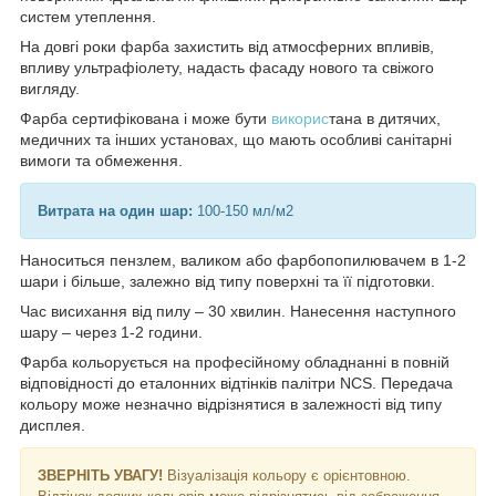
систем утеплення.
На довгі роки фарба захистить від атмосферних впливів,
впливу ультрафіолету, надасть фасаду нового та свіжого
вигляду.
Фарба сертифікована і може бути
викорис
тана в дитячих,
медичних та інших установах, що мають особливі санітарні
вимоги та обмеження.
Витрата на один шар:
100-150 мл/м2
Наноситься пензлем, валиком або фарбопопилювачем в 1-2
шари і більше, залежно від типу поверхні та її підготовки.
Час висихання від пилу – 30 хвилин. Нанесення наступного
шару – через 1-2 години.
Фарба кольорується на професійному обладнанні в повній
відповідності до еталонних відтінків палітри NCS. Передача
кольору може незначно відрізнятися в залежності від типу
дисплея.
ЗВЕРНІТЬ УВАГУ!
Візуалізація кольору є орієнтовною.