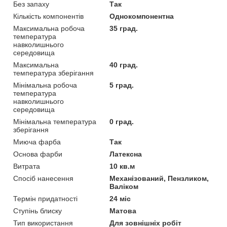
Без запаху
Так
Кількість компонентів
Однокомпонентна
Максимальна робоча
35 град.
температура
навколишнього
середовища
Максимальна
40 град.
температура зберігання
Мінімальна робоча
5 град.
температура
навколишнього
середовища
Мінімальна температура
0 град.
зберігання
Миюча фарба
Так
Основа фарби
Латексна
Витрата
10 кв.м
Спосіб нанесення
Механізований, Пензликом,
Валіком
Термін придатності
24 міс
Ступінь блиску
Матова
Тип використання
Для зовнішніх робіт