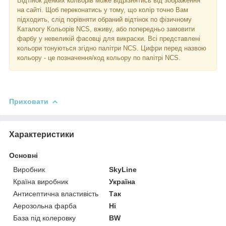
Відтінок деяких кольорів може відрізнятись від зображення
на сайті. Щоб переконатись у тому, що колір точно Вам
підходить, слід порівняти обраний відтінок по фізичному
Каталогу Кольорів NCS, вживу, або попередньо замовити
фарбу у невеликій фасовці для викраски. Всі представлені
кольори тонуються згідно палітри NCS. Цифри перед назвою
кольору - це позначення/код кольору по палітрі NCS.
Приховати
Характеристики
Основні
Виробник
SkyLine
Країна виробник
Україна
Антисептична властивість
Так
Аерозольна фарба
Ні
База під колеровку
BW