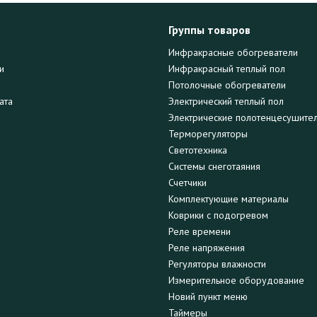
Группы товаров
Инфракрасные обогреватели
и
Инфракрасный теплый пол
Потолочные обогреватели
ата
Электрический теплый пол
Электрические полотенцесушите
Терморегуляторы
Светотехника
Системы снеготаяния
Счетчики
Комплектующие материалы
Коврики с подогревом
Реле времени
Реле напряжения
Регуляторы влажности
Измерительное оборудование
Новий пункт меню
Таймеры