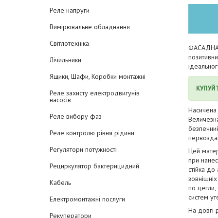
Реле напруги
Вимірювальне обладнання
Світлотехніка
ФАСАДНА S
позитивни
Лічильники
ідеально
Ящики, Шафи, Коробки монтажні
КУПУЙ
Реле захисту електродвигунів
насосів
Насичена 
Реле вибору фаз
Величезна 
безпечний
Реле контролю рівня рідини
первоздан
Регулятори потужності
Цей матер
при нанес
Рециркулятор бактерицидний
стійка до
зовнішніх
Кабель
по цегли,
систем ут
Електромонтажні послуги
На довгі 
Рекуператори