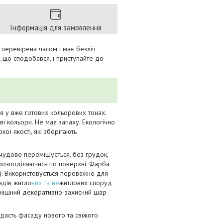
Інформація для замовлення
 перевірена часом і має безліч
, що сподобався, і приступайте до
я у вже готових кольорових тонах.
ливі кольори. Не має запаху. Екологічно
ї якості, які зберігають
 чудово перемішується, без грудок,
розподіляючись по поверхні. Фарба
!). Використовується переважно для
адів житло
вих та не
житлових споруд
фінішний декоративно-захисний шар
адасть фасаду нового та свіжого