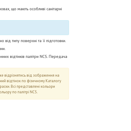
новах, що мають особливі санітарні
від типу поверхні та її підготовки.
ни.
нних відтінків палітри NCS. Передача
оже відрізнятись від зображення на
аний відтінок по фізичному Каталогу
раски. Всі представлені кольори
льору по палітрі NCS.