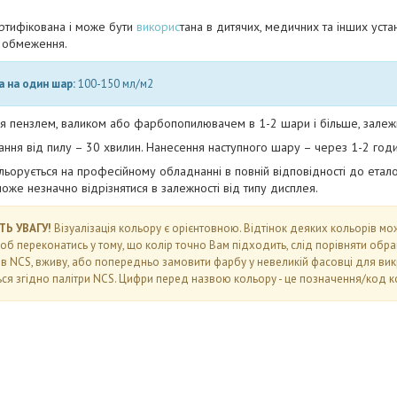
ртифікована і може бути
викорис
тана в дитячих, медичних та інших уста
а обмеження.
а на один шар:
100-150 мл/м2
я пензлем, валиком або фарбопопилювачем в 1-2 шари і більше, залежно 
ання від пилу – 30 хвилин. Нанесення наступного шару – через 1-2 годи
ьорується на професійному обладнанні в повній відповідності до етало
оже незначно відрізнятися в залежності від типу дисплея.
ТЬ УВАГУ!
Візуалізація кольору є орієнтовною. Відтінок деяких кольорів м
Щоб переконатись у тому, що колір точно Вам підходить, слід порівняти обр
в NCS, вживу, або попередньо замовити фарбу у невеликій фасовці для вик
ся згідно палітри NCS. Цифри перед назвою кольору - це позначення/код ко