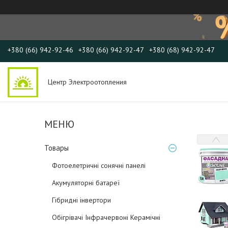
+380 (66) 942-92-46
+380 (66) 942-92-47
+380 (68) 942-92-47
Центр Электроотопления
Товары
Фотоелетричні cонячні панелі
Акумуляторні батареї
Гібридні інвертори
Обігрівачі Інфрачервоні Керамічні