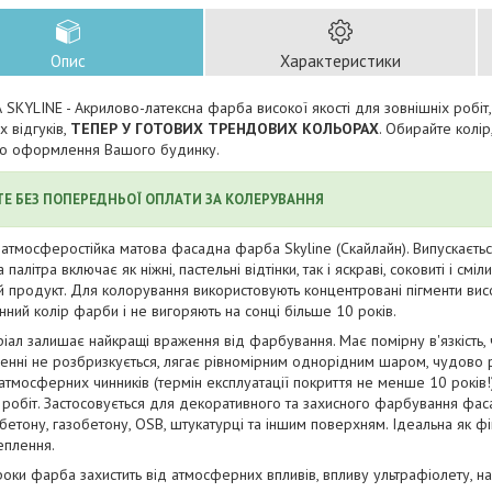
Опис
Характеристики
KYLINE - Акрилово-латексна фарба високої якості для зовнішніх робіт,
х відгуків,
ТЕПЕР У ГОТОВИХ ТРЕНДОВИХ КОЛЬОРАХ
. Обирайте колір
го оформлення Вашого будинку.
ТЕ БЕЗ ПОПЕРЕДНЬОЇ ОПЛАТИ ЗА КОЛЕРУВАННЯ
атмосферостійка матова фасадна фарба Skyline (Скайлайн). Випускаєтьс
палітра включає як ніжні, пастельні відтінки, так і яскраві, соковиті і смі
 продукт. Для колорування використовують концентровані пігменти високо
ний колір фарби і не вигоряють на сонці більше 10 років.
іал залишає найкращі враження від фарбування. Має помірну в'язкість,
енні не розбризкується, лягає рівномірним однорідним шаром, чудово 
 атмосферних чинників (термін експлуатації покриття не менше 10 років
 робіт. Застосовується для декоративного та захисного фарбування фас
 бетону, газобетону, OSB, штукатурці та іншим поверхням. Ідеальна як 
еплення.
роки фарба захистить від атмосферних впливів, впливу ультрафіолету, н