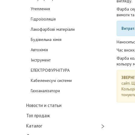
вигляду.
Утеплення
Фарба се
вимоги т
Гідроізоляція
Витрат
Лакофарбові матеріали
Будівельна хімія
Наноситьс
Автохімія
Час висих
Фарба кол
Інструмент
кольору м
ЕЛЕКТРОФУРНІТУРА
ЗВЕРНІ
Кабеленесучі системи
сайті. 
Кольорі
Газоаналізатори
тонують
Новости и статьи
Топ продаж
Каталог