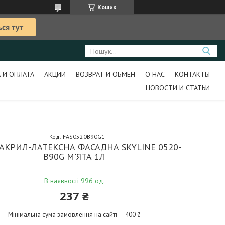
Кошик
 И ОПЛАТА
АКЦИИ
ВОЗВРАТ И ОБМЕН
О НАС
КОНТАКТЫ
НОВОСТИ И СТАТЬИ
Код:
FAS0520B90G1
АКРИЛ-ЛАТЕКСНА ФАСАДНА SKYLINE 0520-
B90G М'ЯТА 1Л
В наявності 996 од.
237 ₴
Мінімальна сума замовлення на сайті — 400 ₴