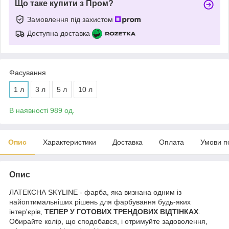
Що таке купити з Пром?
Замовлення під захистом
Доступна доставка
Фасування
1 л
3 л
5 л
10 л
В наявності 989 од.
Опис
Характеристики
Доставка
Оплата
Умови п
Опис
ЛАТЕКСНА SKYLINE - фарба, яка визнана одним із
найоптимальніших рішень для фарбування будь-яких
інтер'єрів,
ТЕПЕР У ГОТОВИХ ТРЕНДОВИХ ВІДТІНКАХ
.
Обирайте колір, що сподобався, і отримуйте задоволення,