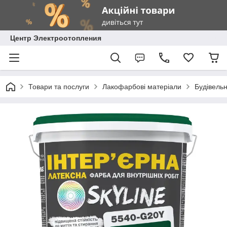
Центр Электроотопления
Товари та послуги
Лакофарбові матеріали
Будівель