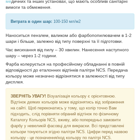
ме
дичних та інших установах, що мають особливі санітарні
вимоги та обмеження.
Витрата в один шар:
100-150 мл/м2
Наноситься пензлем, валиком або фарбопопилювачем в 1-2
шари і більше, залежно від типу поверхні та її підготовки.
Час висихання від пилу – 30 хвилин. Нанесення наступного
шару – через 1-2 години.
Фарба колерується на професійному обладнанні в повній
відповідності до еталонних відтінків палітри NCS. Передача
кольору може незначно відрізнятися в залежності від типу
дисплея.
ЗВЕРНІТЬ УВАГУ!
Візуалізація кольору є орієнтовною.
Відтінок деяких кольорів може відрізнятись від зображення
на сайті. Щоб переконатись у тому, що колір точно Вам
підходить, слід порівняти обраний відтінок по фізичному
Каталогу Кольорів NCS, вживу, або попередньо замовити
фарбу у невеликій фасовці для викраски. Всі представлені
кольори тонуються згідно палітри NCS. Цифри перед назвою
кольору - це позначення/код кольору по палітрі NCS.