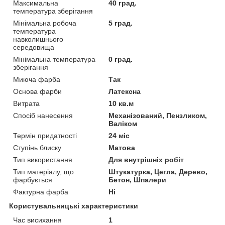
Максимальна
40 град.
температура зберігання
Мінімальна робоча
5 град.
температура
навколишнього
середовища
Мінімальна температура
0 град.
зберігання
Миюча фарба
Так
Основа фарби
Латексна
Витрата
10 кв.м
Спосіб нанесення
Механізований, Пензликом,
Валіком
Термін придатності
24 міс
Ступінь блиску
Матова
Тип використання
Для внутрішніх робіт
Тип матеріалу, що
Штукатурка, Цегла, Дерево,
фарбується
Бетон, Шпалери
Фактурна фарба
Ні
Користувальницькі характеристики
Час висихання
1