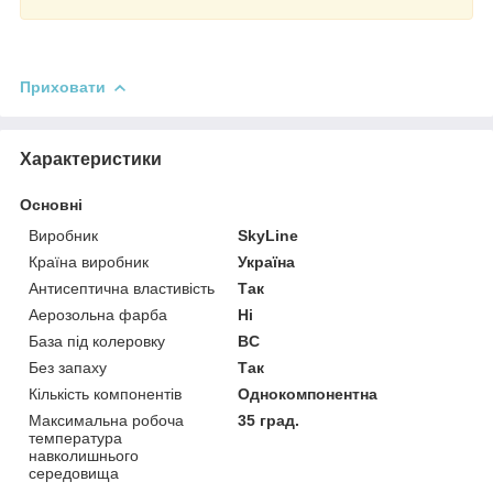
Приховати
Характеристики
Основні
Виробник
SkyLine
Країна виробник
Україна
Антисептична властивість
Так
Аерозольна фарба
Ні
База під колеровку
BC
Без запаху
Так
Кількість компонентів
Однокомпонентна
Максимальна робоча
35 град.
температура
навколишнього
середовища