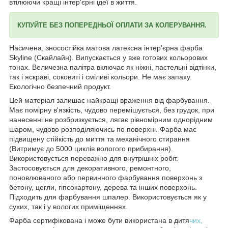
втілюючи кращі інтер'єрні ідеї в життя.
КУПУЙТЕ БЕЗ ПОПЕРЕДНЬОЇ ОПЛАТИ ЗА КОЛЕРУВАННЯ.
Насичена, зносостійка матова латексна інтер'єрна фарба
Skyline (Скайлайн). Випускається у вже готових кольорових
тонах. Величезна палітра включає як ніжні, пастельні відтінки,
так і яскраві, соковиті і сміливі кольори. Не має запаху.
Екологічно безпечний продукт.
Цей матеріал залишає найкращі враження від фарбування.
Має помірну в'язкість, чудово перемішується, без грудок, при
нанесенні не розбризкується, лягає рівномірним однорідним
шаром, чудово розподіляючись по поверхні. Фарба має
підвищену стійкість до миття та механічного стирання
(Витримує до 5000 циклів вологого прибирання).
Використовується переважно для внутрішніх робіт.
Застосовується для декоративного, ремонтного,
поновлюваного або первинного фарбування поверхонь з
бетону, цегли, гіпсокартону, дерева та інших поверхонь.
Підходить для фарбування шпалер. Використовується як у
сухих, так і у вологих приміщеннях.
Фарба сертифікована і може бути використана в дитя
чих,