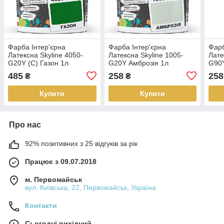
Фарба Інтер'єрна
Фарба Інтер'єрна
Фарб
Латексна Skyline 4050-
Латексна Skyline 1005-
Лате
G20Y (C) Газон 1л
G20Y Амброзія 1л
G90Y
1л
485
258
258
₴
₴
Купити
Купити
Про нас
92% позитивних з 25 відгуків за рік
Працює з 09.07.2018
м. Первомайськ
вул. Київська, 22, Первомайськ, Україна
Контакти
Сьогодні вихідний