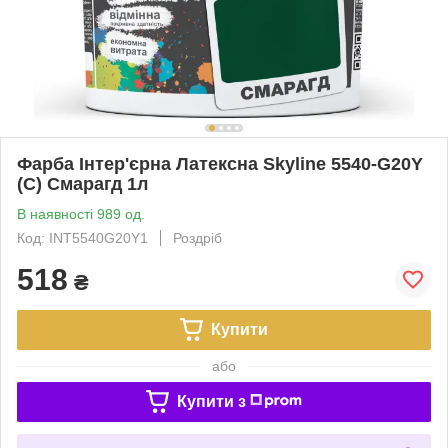
Фарба Інтер'єрна Латексна Skyline 5540-G20Y
(C) Смарагд 1л
В наявності 989 од.
Код: INT5540G20Y1
Роздріб
518
₴
Купити
або
Купити з