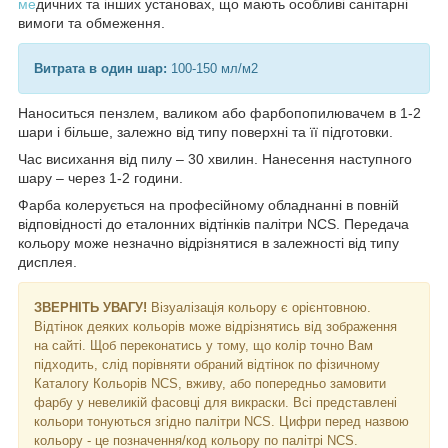
ме
дичних та інших установах, що мають особливі санітарні
вимоги та обмеження.
Витрата в один шар:
100-150 мл/м2
Наноситься пензлем, валиком або фарбопопилювачем в 1-2
шари і більше, залежно від типу поверхні та її підготовки.
Час висихання від пилу – 30 хвилин. Нанесення наступного
шару – через 1-2 години.
Фарба колерується на професійному обладнанні в повній
відповідності до еталонних відтінків палітри NCS. Передача
кольору може незначно відрізнятися в залежності від типу
дисплея.
ЗВЕРНІТЬ УВАГУ!
Візуалізація кольору є орієнтовною.
Відтінок деяких кольорів може відрізнятись від зображення
на сайті. Щоб переконатись у тому, що колір точно Вам
підходить, слід порівняти обраний відтінок по фізичному
Каталогу Кольорів NCS, вживу, або попередньо замовити
фарбу у невеликій фасовці для викраски. Всі представлені
кольори тонуються згідно палітри NCS. Цифри перед назвою
кольору - це позначення/код кольору по палітрі NCS.