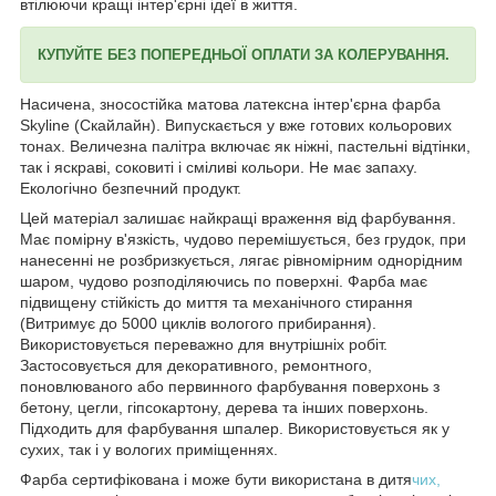
втілюючи кращі інтер'єрні ідеї в життя.
КУПУЙТЕ БЕЗ ПОПЕРЕДНЬОЇ ОПЛАТИ ЗА КОЛЕРУВАННЯ.
Насичена, зносостійка матова латексна інтер'єрна фарба
Skyline (Скайлайн). Випускається у вже готових кольорових
тонах. Величезна палітра включає як ніжні, пастельні відтінки,
так і яскраві, соковиті і сміливі кольори. Не має запаху.
Екологічно безпечний продукт.
Цей матеріал залишає найкращі враження від фарбування.
Має помірну в'язкість, чудово перемішується, без грудок, при
нанесенні не розбризкується, лягає рівномірним однорідним
шаром, чудово розподіляючись по поверхні. Фарба має
підвищену стійкість до миття та механічного стирання
(Витримує до 5000 циклів вологого прибирання).
Використовується переважно для внутрішніх робіт.
Застосовується для декоративного, ремонтного,
поновлюваного або первинного фарбування поверхонь з
бетону, цегли, гіпсокартону, дерева та інших поверхонь.
Підходить для фарбування шпалер. Використовується як у
сухих, так і у вологих приміщеннях.
Фарба сертифікована і може бути використана в дитя
чих,