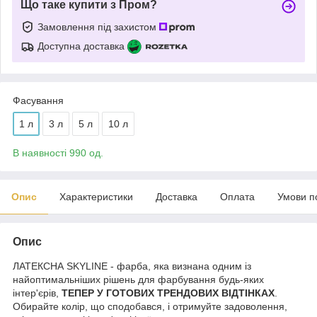
Що таке купити з Пром?
Замовлення під захистом
Доступна доставка
Фасування
1 л
3 л
5 л
10 л
В наявності 990 од.
Опис
Характеристики
Доставка
Оплата
Умови п
Опис
ЛАТЕКСНА SKYLINE - фарба, яка визнана одним із
найоптимальніших рішень для фарбування будь-яких
інтер'єрів,
ТЕПЕР У ГОТОВИХ ТРЕНДОВИХ ВІДТІНКАХ
.
Обирайте колір, що сподобався, і отримуйте задоволення,