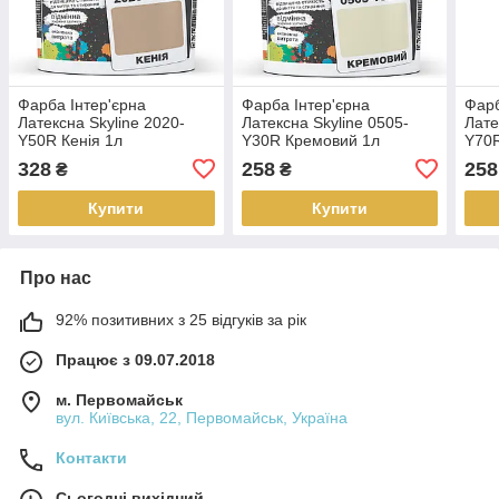
Фарба Інтер'єрна
Фарба Інтер'єрна
Фарб
Латексна Skyline 2020-
Латексна Skyline 0505-
Лате
Y50R Кенія 1л
Y30R Кремовий 1л
Y70
328
258
258
₴
₴
Купити
Купити
Про нас
92% позитивних з 25 відгуків за рік
Працює з 09.07.2018
м. Первомайськ
вул. Київська, 22, Первомайськ, Україна
Контакти
Сьогодні вихідний