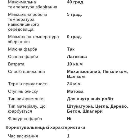
Максимальна
40 град.
температура зберігання
Мінімальна робоча
5 град.
температура
навколишнього
середовища
Мінімальна температура
0 град.
зберігання
Миюча фарба
Так
Основа фарби
Латексна
Витрата
10 кв.м
Спосіб нанесення
Механізований, Пензликом,
Валіком
Термін придатності
24 міс
Ступінь блиску
Матова
Тип використання
Для внутрішніх робіт
Тип матеріалу, що
Штукатурка, Цегла, Дерево,
фарбується
Бетон, Шпалери
Фактурна фарба
Ні
Користувальницькі характеристики
Час висихання
1