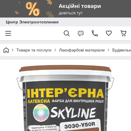
Центр Электроотопления
Товари та послуги
Лакофарбові матеріали
Будівель