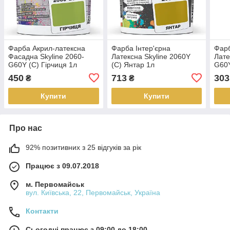
Фарба Акрил-латексна
Фарба Інтер'єрна
Фарб
Фасадна Skyline 2060-
Латексна Skyline 2060Y
Лате
G60Y (C) Гірчиця 1л
(C) Янтар 1л
G60Y
450
713
303
₴
₴
Купити
Купити
Про нас
92% позитивних з 25 відгуків за рік
Працює з 09.07.2018
м. Первомайськ
вул. Київська, 22, Первомайськ, Україна
Контакти
Сьогодні працює з 09:00 до 18:00