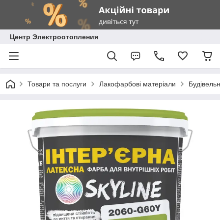
Центр Электроотопления
Товари та послуги
Лакофарбові матеріали
Будівель