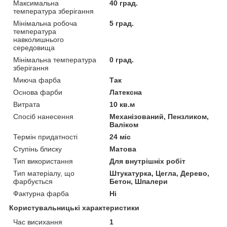
Максимальна
40 град.
температура зберігання
Мінімальна робоча
5 град.
температура
навколишнього
середовища
Мінімальна температура
0 град.
зберігання
Миюча фарба
Так
Основа фарби
Латексна
Витрата
10 кв.м
Спосіб нанесення
Механізований, Пензликом,
Валіком
Термін придатності
24 міс
Ступінь блиску
Матова
Тип використання
Для внутрішніх робіт
Тип матеріалу, що
Штукатурка, Цегла, Дерево,
фарбується
Бетон, Шпалери
Фактурна фарба
Ні
Користувальницькі характеристики
Час висихання
1