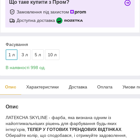
Що таке купити з Пром?
Замовлення під захистом
Доступна доставка
Фасування
1 л
3 л
5 л
10 л
В наявності 998 од.
Опис
Характеристики
Доставка
Оплата
Умови п
Опис
ЛАТЕКСНА SKYLINE - фарба, яка визнана одним із
найоптимальніших рішень для фарбування будь-яких
інтер'єрів,
ТЕПЕР У ГОТОВИХ ТРЕНДОВИХ ВІДТІНКАХ
.
Обирайте колір, що сподобався, і отримуйте задоволення,