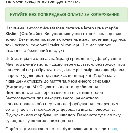
втілюючи кращі інтер'єрні ідеї в життя.
КУПУЙТЕ БЕЗ ПОПЕРЕДНЬОЇ ОПЛАТИ ЗА КОЛЕРУВАННЯ.
Насичена, зносостійка матова латексна інтер'єрна фарба
Skyline (Скайлайн). Випускається у вже готових кольорових
тонах. Величезна палітра включає як ніжні, пастельні відтінки,
так і яскраві, соковиті і сміливі кольори. Не має запаху.
Екологічно безпечний продукт.
Цей матеріал залишає найкращі враження від фарбування.
Має помірну в'язкість, чудово перемішується, без грудок, при
нанесенні не розбризкується, лягає рівномірним однорідним
шаром, чудово розподіляючись по поверхні. Фарба має
підвищену стійкість до миття та механічного стирання
(Витримує до 5000 циклів вологого прибирання).
Використовується переважно для внутрішніх робіт.
Застосовується для декоративного, ремонтного,
поновлюваного або первинного фарбування поверхонь з
бетону, цегли, гіпсокартону, дерева та інших поверхонь.
Підходить для фарбування шпалер. Використовується як у
сухих, так і у вологих приміщеннях.
Фарба сертифікована і може бути використана в дитя
чих,