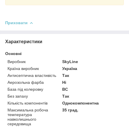
Приховати
Характеристики
Основні
Виробник
SkyLine
Країна виробник
Україна
Антисептична властивість
Так
Аерозольна фарба
Ні
База під колеровку
BC
Без запаху
Так
Кількість компонентів
Однокомпонентна
Максимальна робоча
35 град.
температура
навколишнього
середовища