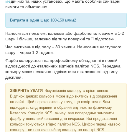
ме
дичних та інших установах, що мають особливі санітарні
вимоги та обмеження.
Витрата в один шар:
100-150 мл/м2
Наноситься пензлем, валиком або фарбопопилювачем в 1-2
шари і більше, залежно від типу поверхні та її підготовки.
Час висихання від пилу – 30 хвилин. Нанесення наступного
шару – через 1-2 години.
Фарба колерується на професійному обладнанні в повній
відповідності до еталонних відтінків палітри NCS. Передача
кольору може незначно відрізнятися в залежності від типу
дисплея.
ЗВЕРНІТЬ УВАГУ!
Візуалізація кольору є орієнтовною.
Відтінок деяких кольорів може відрізнятись від зображення
на сайті. Щоб переконатись у тому, що колір точно Вам
підходить, слід порівняти обраний відтінок по фізичному
Каталогу Кольорів NCS, вживу, або попередньо замовити
фарбу у невеликій фасовці для викраски. Всі представлені
кольори тонуються згідно палітри NCS. Цифри перед назвою
кольору - це позначення/код кольору по палітрі NCS.