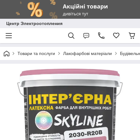
Центр Электроотопления
Товари та послуги
Лакофарбові матеріали
Будівель