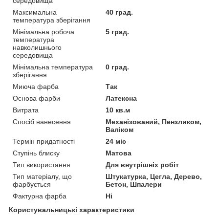
середовища
Максимальна
40 град.
температура зберігання
Мінімальна робоча
5 град.
температура
навколишнього
середовища
Мінімальна температура
0 град.
зберігання
Миюча фарба
Так
Основа фарби
Латексна
Витрата
10 кв.м
Спосіб нанесення
Механізований, Пензликом,
Валіком
Термін придатності
24 міс
Ступінь блиску
Матова
Тип використання
Для внутрішніх робіт
Тип матеріалу, що
Штукатурка, Цегла, Дерево,
фарбується
Бетон, Шпалери
Фактурна фарба
Ні
Користувальницькі характеристики