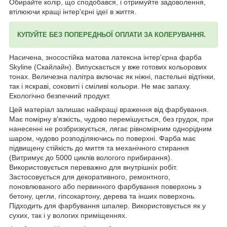
Обирайте колір, що сподобався, і отримуйте задоволення,
втілюючи кращі інтер'єрні ідеї в життя.
КУПУЙТЕ БЕЗ ПОПЕРЕДНЬОЇ ОПЛАТИ ЗА КОЛЕРУВАННЯ.
Насичена, зносостійка матова латексна інтер'єрна фарба
Skyline (Скайлайн). Випускається у вже готових кольорових
тонах. Величезна палітра включає як ніжні, пастельні відтінки,
так і яскраві, соковиті і сміливі кольори. Не має запаху.
Екологічно безпечний продукт.
Цей матеріал залишає найкращі враження від фарбування.
Має помірну в'язкість, чудово перемішується, без грудок, при
нанесенні не розбризкується, лягає рівномірним однорідним
шаром, чудово розподіляючись по поверхні. Фарба має
підвищену стійкість до миття та механічного стирання
(Витримує до 5000 циклів вологого прибирання).
Використовується переважно для внутрішніх робіт.
Застосовується для декоративного, ремонтного,
поновлюваного або первинного фарбування поверхонь з
бетону, цегли, гіпсокартону, дерева та інших поверхонь.
Підходить для фарбування шпалер. Використовується як у
сухих, так і у вологих приміщеннях.