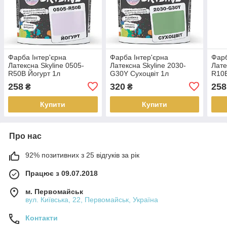
Фарба Інтер'єрна
Фарба Інтер'єрна
Фарб
Латексна Skyline 0505-
Латексна Skyline 2030-
Лате
R50B Йогурт 1л
G30Y Сухоцвіт 1л
R10B
258
320
258
₴
₴
Купити
Купити
Про нас
92% позитивних з 25 відгуків за рік
Працює з 09.07.2018
м. Первомайськ
вул. Київська, 22, Первомайськ, Україна
Контакти