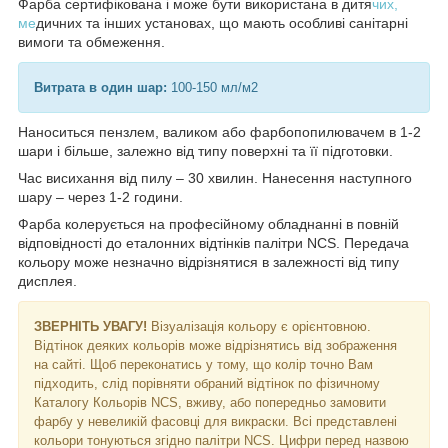
Фарба сертифікована і може бути використана в дитя
чих,
ме
дичних та інших установах, що мають особливі санітарні
вимоги та обмеження.
Витрата в один шар:
100-150 мл/м2
Наноситься пензлем, валиком або фарбопопилювачем в 1-2
шари і більше, залежно від типу поверхні та її підготовки.
Час висихання від пилу – 30 хвилин. Нанесення наступного
шару – через 1-2 години.
Фарба колерується на професійному обладнанні в повній
відповідності до еталонних відтінків палітри NCS. Передача
кольору може незначно відрізнятися в залежності від типу
дисплея.
ЗВЕРНІТЬ УВАГУ!
Візуалізація кольору є орієнтовною.
Відтінок деяких кольорів може відрізнятись від зображення
на сайті. Щоб переконатись у тому, що колір точно Вам
підходить, слід порівняти обраний відтінок по фізичному
Каталогу Кольорів NCS, вживу, або попередньо замовити
фарбу у невеликій фасовці для викраски. Всі представлені
кольори тонуються згідно палітри NCS. Цифри перед назвою