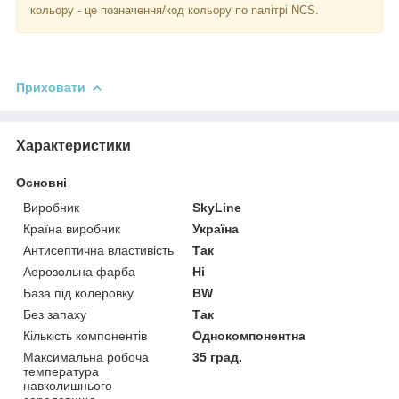
кольору - це позначення/код кольору по палітрі NCS.
Приховати
Характеристики
Основні
Виробник
SkyLine
Країна виробник
Україна
Антисептична властивість
Так
Аерозольна фарба
Ні
База під колеровку
BW
Без запаху
Так
Кількість компонентів
Однокомпонентна
Максимальна робоча
35 град.
температура
навколишнього