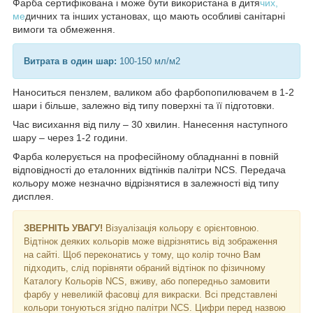
Фарба сертифікована і може бути використана в дитя
чих,
ме
дичних та інших установах, що мають особливі санітарні
вимоги та обмеження.
Витрата в один шар:
100-150 мл/м2
Наноситься пензлем, валиком або фарбопопилювачем в 1-2
шари і більше, залежно від типу поверхні та її підготовки.
Час висихання від пилу – 30 хвилин. Нанесення наступного
шару – через 1-2 години.
Фарба колерується на професійному обладнанні в повній
відповідності до еталонних відтінків палітри NCS. Передача
кольору може незначно відрізнятися в залежності від типу
дисплея.
ЗВЕРНІТЬ УВАГУ!
Візуалізація кольору є орієнтовною.
Відтінок деяких кольорів може відрізнятись від зображення
на сайті. Щоб переконатись у тому, що колір точно Вам
підходить, слід порівняти обраний відтінок по фізичному
Каталогу Кольорів NCS, вживу, або попередньо замовити
фарбу у невеликій фасовці для викраски. Всі представлені
кольори тонуються згідно палітри NCS. Цифри перед назвою