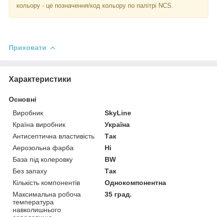
кольору - це позначення/код кольору по палітрі NCS.
Приховати
Характеристики
Основні
Виробник
SkyLine
Країна виробник
Україна
Антисептична властивість
Так
Аерозольна фарба
Ні
База під колеровку
BW
Без запаху
Так
Кількість компонентів
Однокомпонентна
Максимальна робоча
35 град.
температура
навколишнього