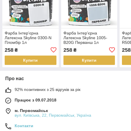
Фарба Інтер'єрна
Фарба Інтер'єрна
Фарб
Латексна Skyline 0300-N
Латексна Skyline 1005-
Лате
Пломбір 1л
B20G Перванш 1л
R50B
258
258
258
₴
₴
Купити
Купити
Про нас
92% позитивних з 25 відгуків за рік
Працює з 09.07.2018
м. Первомайськ
вул. Київська, 22, Первомайськ, Україна
Контакти