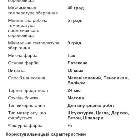
середовища
Максимальна
40 град.
температура зберігання
Мінімальна робоча
5 град.
температура
навколишнього
середовища
Мінімальна температура
0 град.
зберігання
Миюча фарба
Так
Основа фарби
Латексна
Витрата
10 кв.м
Спосіб нанесення
Механізований, Пензликом,
Валіком
Термін придатності
24 міс
Ступінь блиску
Матова
Тип використання
Для внутрішніх робіт
Тип матеріалу, що
Штукатурка, Цегла, Дерево,
фарбується
Бетон, Шпалери
Фактурна фарба
Ні
Користувальницькі характеристики