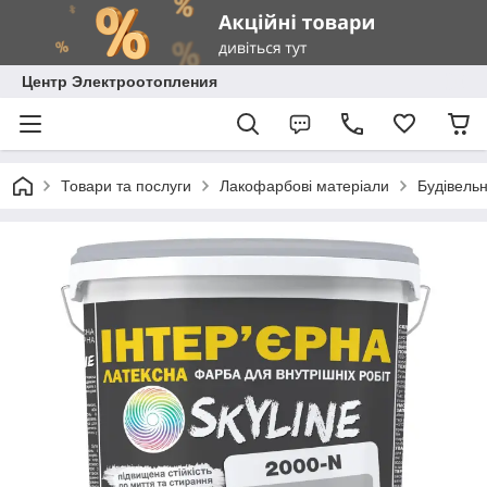
Центр Электроотопления
Товари та послуги
Лакофарбові матеріали
Будівель