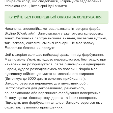
Обирайте колір, що сподобався, і отримуйте задоволення,
втілюючи кращі інтер'єрні ідеї в життя.
КУПУЙТЕ БЕЗ ПОПЕРЕДНЬОЇ ОПЛАТИ ЗА КОЛЕРУВАННЯ.
Насичена, зносостійка матова латексна інтер'єрна фарба
Skyline (Скайлайн). Випускається у вже готових кольорових
тонах. Величезна палітра включає як ніжні, пастельні відтінки,
так і яскраві, соковиті і сміливі кольори. Не має запаху.
Екологічно безпечний продукт.
Цей матеріал залишає найкращі враження від фарбування.
Має помірну в'язкість, чудово перемішується, без грудок, при
нанесенні не розбризкується, лягає рівномірним однорідним
шаром, чудово розподіляючись по поверхні. Фарба має
підвищену стійкість до миття та механічного стирання
(Витримує до 5000 циклів вологого прибирання).
Використовується переважно для внутрішніх робіт.
Застосовується для декоративного, ремонтного,
поновлюваного або первинного фарбування поверхонь з
бетону, цегли, гіпсокартону, дерева та інших поверхонь.
Підходить для фарбування шпалер. Використовується як у
сухих, так і у вологих приміщеннях.