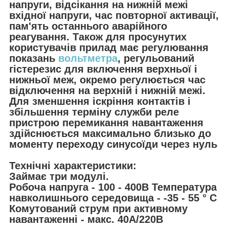
напруги, відсікання на нижній межі
вхідної напруги, час повторної активації,
пам'ять останнього аварійного
реагування. Також для просунутих
користувачів прилад має регулювання
показань
вольтметра
, регульований
гістерезис для включення верхньої і
нижньої меж, окремо регулюється час
відключення на верхній і нижній межі.
Для зменшення іскріння контактів і
збільшення терміну служби реле
пристрою перемикання навантаження
здійснюється максимально близько до
моменту переходу синусоїди через нуль
Технічні характеристики:
Займає три модулі.
Робоча напруга - 100 - 400В Температура
навколишнього середовища - -35 - 55 ° С
Комутований струм при активному
навантаженні - макс. 40А/220В