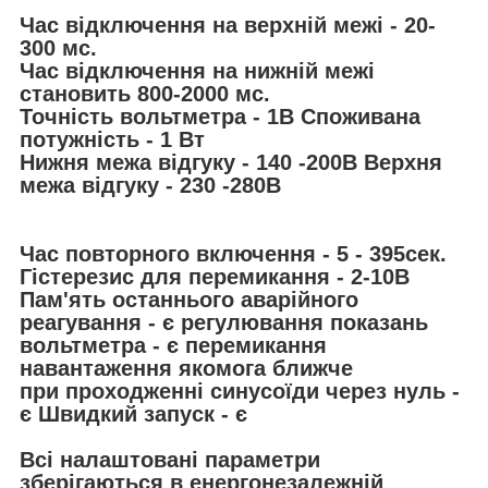
Час відключення на верхній межі - 20-
300 мс.
Час відключення на нижній межі
становить 800-2000 мс.
Точність вольтметра - 1В Споживана
потужність - 1 Вт
Нижня межа відгуку - 140 -200В Верхня
межа відгуку - 230 -280В
Час повторного включення - 5 - 395сек.
Гістерезис для перемикання - 2-10В
Пам'ять останнього аварійного
реагування - є регулювання показань
вольтметра - є перемикання
навантаження якомога ближче
при проходженні синусоїди через нуль -
є Швидкий запуск - є
Всі налаштовані параметри
зберігаються в енергонезалежній