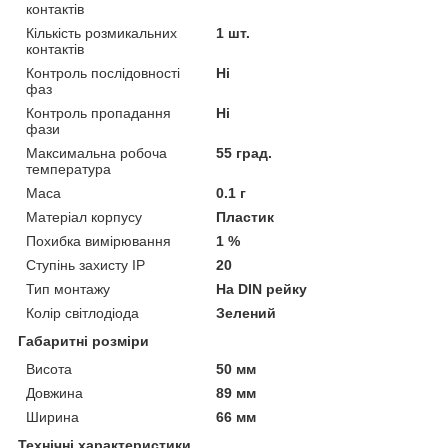
контактів
Кількість розмикальних
1 шт.
контактів
Контроль послідовності
Ні
фаз
Контроль пропадання
Ні
фази
Максимальна робоча
55 град.
температура
Маса
0.1 г
Матеріал корпусу
Пластик
Похибка вимірювання
1 %
Ступінь захисту IP
20
Тип монтажу
На DIN рейку
Колір світлодіода
Зелений
Габаритні розміри
Висота
50 мм
Довжина
89 мм
Ширина
66 мм
Технічні характеристики