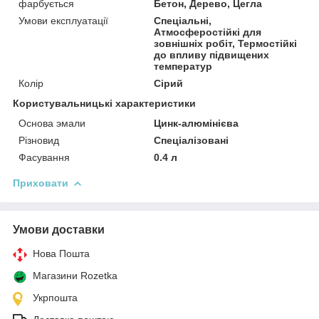
фарбується
Бетон, Дерево, Цегла
Умови експлуатації
Спеціальні,
Атмосферостійкі для
зовнішніх робіт, Термостійкі
до впливу підвищених
температур
Колір
Сірий
Користувальницькі характеристики
Основа эмали
Цинк-алюмінієва
Різновид
Спеціалізовані
Фасування
0.4 л
Приховати
Умови доставки
Нова Пошта
Магазини Rozetka
Укрпошта