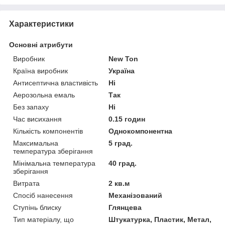
Характеристики
Основні атрибути
Виробник
New Ton
Країна виробник
Україна
Антисептична властивість
Ні
Аерозольна емаль
Так
Без запаху
Ні
Час висихання
0.15 годин
Кількість компонентів
Однокомпонентна
Максимальна
5 град.
температура зберігання
Мінімальна температура
40 град.
зберігання
Витрата
2 кв.м
Спосіб нанесення
Механізований
Ступінь блиску
Глянцева
Тип матеріалу, що
Штукатурка, Пластик, Метал,