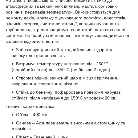
металів. Утворює міцне глянсове покриття, стійке до
атмосферних та механічних впливів, мастил, сольових
розчинів, перепадів температури. Використовується для
ремонту дахів, монтажу оцинкованого профілю, водостоків,
відливів, огорож, систем вентиляції, кондиціонування та
трубопроводів, реставрації кузова автомобіля та вихлопної
системи. Не фарбувати поверхні, які можуть знаходитись під
впливом відкритого вогню.
Забезпечує тривалий катодний захист від іржі та
високу електропровідність.
Витримує температуру нагрівання від +250°С
(постійний вплив) до +350°С (не більше 2 годин).
Створює міцний захисний шар в місцях кріплення,
зварювання, свердління, різання.
Стійка до бензину: пофарбована поверхня набуває
стійкості після нагрівання до 150°С упродовж 20 хв.
Технічні характеристики:
Об’єм – 400 мл
Основа – Акрилова емаль з високим вмістом цинку та
алюмінію
Ефект – Глянцевий, Цинк