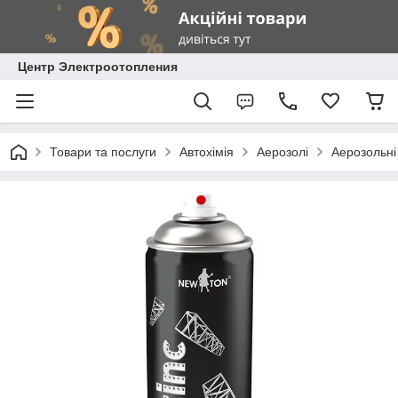
Центр Электроотопления
Товари та послуги
Автохімія
Аерозолі
Аерозольні