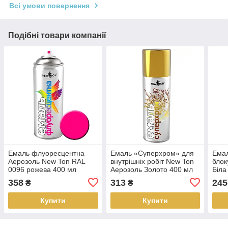
Всі умови повернення
Подібні товари компанії
Емаль флуоресцентна
Емаль «Суперхром» для
Емал
Аерозоль New Ton RAL
внутрішніх робіт New Ton
блок
0096 рожева 400 мл
Аерозоль Золото 400 мл
Біла
358
313
245
₴
₴
Купити
Купити