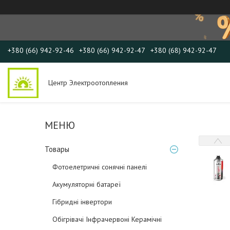
+380 (66) 942-92-46
+380 (66) 942-92-47
+380 (68) 942-92-47
Центр Электроотопления
Товары
Фотоелетричні cонячні панелі
Акумуляторні батареї
Гібридні інвертори
Обігрівачі Інфрачервоні Керамічні