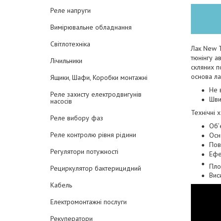
Реле напруги
Вимірювальне обладнання
Світлотехніка
Лак New T
тюнінгу а
Лічильники
скляних п
основа ла
Ящики, Шафи, Коробки монтажні
Не 
Реле захисту електродвигунів
Шви
насосів
Технічні 
Реле вибору фаз
Об’
Реле контролю рівня рідини
Осн
Пов
Регулятори потужності
Ефе
Пло
Рециркулятор бактерицидний
Вис
Кабель
Електромонтажні послуги
Рекуператори