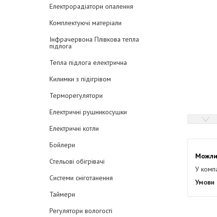
Електрорадіатори опалення
Комплектуючі матеріали
Інфрачервона Плівкова тепла
підлога
Тепла підлога електрична
Килимки з підігрівом
Терморегулятори
Електричні рушникосушки
Електричні котли
Бойлери
Стельові обігрівачі
У комп
Системи сніготанення
Таймери
Регулятори вологості