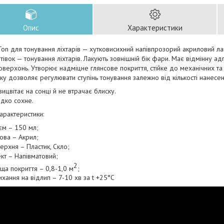
Опис
Характеристики
on для тонування ліхтарів — хутковисихний напівпрозорий акриловий л
втівок — тонування ліхтарів. Лакують зовнішній бік фари. Має відмінну адг
оверхонь. Утворює надміцне глянсове покриття, стійке до механічних т
ку дозволяє регулювати ступінь тонування залежно від кількості нанесе
вицвітає на сонці й не втрачає блиску.
дко сохне.
характеристики:
єм – 150 мл;
ова – Акрил;
ерхня – Пластик, Скло;
кт – Напівматовий;
2
ща покриття – 0,8-1,0 м
;
ихання на відлип – 7-10 хв за t +25°C