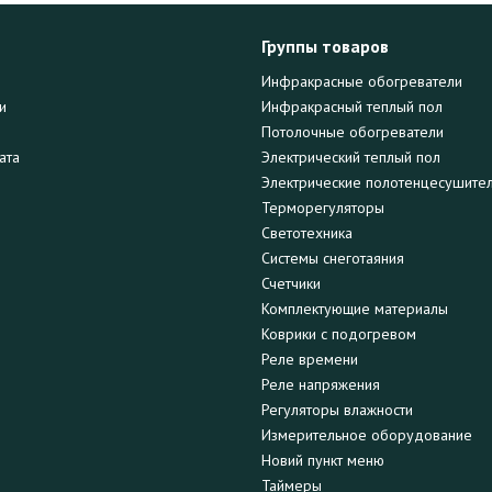
Группы товаров
Инфракрасные обогреватели
и
Инфракрасный теплый пол
Потолочные обогреватели
ата
Электрический теплый пол
Электрические полотенцесушите
Терморегуляторы
Светотехника
Системы снеготаяния
Счетчики
Комплектующие материалы
Коврики с подогревом
Реле времени
Реле напряжения
Регуляторы влажности
Измерительное оборудование
Новий пункт меню
Таймеры