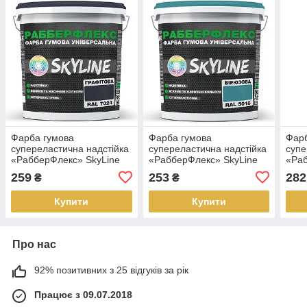
Фарба гумова
Фарба гумова
Фарб
супереластична надстійка
супереластична надстійка
супе
«РабберФлекс» SkyLine
«РабберФлекс» SkyLine
«Раб
Графітовий RAL 7024 1,2
Бірюзова RAL 5018 1,2 кг
Кори
259
253
282
₴
₴
кг
кг
Купити
Купити
Про нас
92% позитивних з 25 відгуків за рік
Працює з 09.07.2018