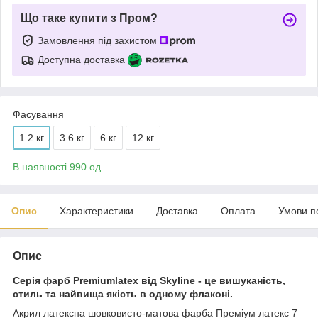
Що таке купити з Пром?
Замовлення під захистом
Доступна доставка
Фасування
1.2 кг
3.6 кг
6 кг
12 кг
В наявності 990 од.
Опис
Характеристики
Доставка
Оплата
Умови п
Опис
Серія фарб Premiumlatex від Skyline - це вишуканість,
стиль та найвища якість в одному флаконі.
Акрил латексна шовковисто-матова фарба Преміум латекс 7