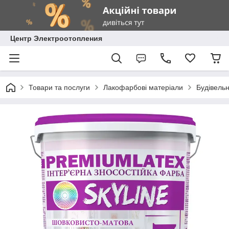
Центр Электроотопления
Товари та послуги
Лакофарбові матеріали
Будівель