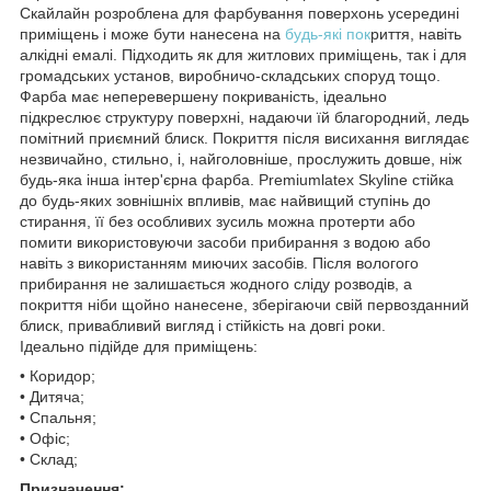
Скайлайн розроблена для фарбування поверхонь усередині
приміщень і може бути нанесена на
будь-які пок
риття, навіть
алкідні емалі. Підходить як для житлових приміщень, так і для
громадських установ, виробничо-складських споруд тощо.
Фарба має неперевершену покриваність, ідеально
підкреслює структуру поверхні, надаючи їй благородний, ледь
помітний приємний блиск. Покриття після висихання виглядає
незвичайно, стильно, і, найголовніше, прослужить довше, ніж
будь-яка інша інтер'єрна фарба. Premiumlatex Skyline стійка
до будь-яких зовнішніх впливів, має найвищий ступінь до
стирання, її без особливих зусиль можна протерти або
помити використовуючи засоби прибирання з водою або
навіть з використанням миючих засобів. Після вологого
прибирання не залишається жодного сліду розводів, а
покриття ніби щойно нанесене, зберігаючи свій первозданний
блиск, привабливий вигляд і стійкість на довгі роки.
Ідеально підійде для приміщень:
• Коридор;
• Дитяча;
• Спальня;
• Офіс;
• Склад;
Призначення: