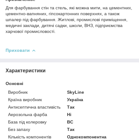
Для фарбування стін та стель, які можна мити, на цементних,
цементно-вапняних, гіпсокартонних поверхнях, а також
шпалер під фарбування. Житлові, промислові приміщення,
медичні заклади, дитячі садки, школи, ВНЗ, підприємства
харчової промисловості.
Приховати
Характеристики
Основні
Виробник
SkyLine
Країна виробник
Україна
Антисептична властивість
Так
Аерозольна фарба
Ні
База під колеровку
BC
Без запаху
Так
Кількість компонентів
Однокомпонентна