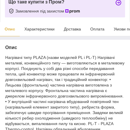
Що таке купити з Пром?
Замовлення під захистом
Опис
Характеристики
Доставка
Оплата
Умови п
Опис
Нагрівачі типу PLAZA (назви моделей PL і PL-T) Нагрівачі
металеві, конвекційного типу — виготовляються в металевому
корпусі. Поєднують у собі два різні способи передавання
тепла, цей конвектор може працювати як інфрачервоний
довгохвильовий нагрівач, так і традиційний конвектор: •
Лицьова (фронтальна) частина нагрівача виготовлена з
металевого корпусу. Фронтальна частина нагрівача є
джерелом інфрачервоного довгохвильового випромінювання.
• У внутрішній частині нагрівача вбудований повітряний тен
(нагрівальний елемент закритого типу), ребриста форма,
забезпечує швидке прогрівання приміщення. Завдяки великій
кількості ребер охолодження (швидкого теплообміну) не
відбувається, випалювання пилу та кисню. PL-T - PLAZA
Thermo-control. Нагрівач обладнаний вбудованим