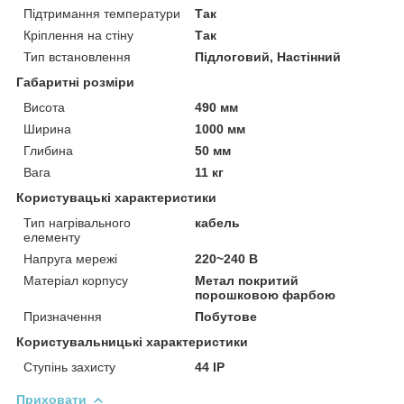
Підтримання температури
Так
Кріплення на стіну
Так
Тип встановлення
Підлоговий, Настінний
Габаритні розміри
Висота
490 мм
Ширина
1000 мм
Глибина
50 мм
Вага
11 кг
Користувацькi характеристики
Тип нагрівального
кабель
елементу
Напруга мережі
220~240 В
Матеріал корпусу
Метал покритий
порошковою фарбою
Призначення
Побутове
Користувальницькі характеристики
Ступінь захисту
44 IP
Приховати