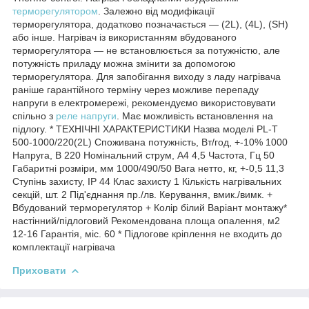
терморегулятором
. Залежно від модифікації
терморегулятора, додатково позначається — (2L), (4L), (SH)
або інше. Нагрівач із використанням вбудованого
терморегулятора — не встановлюється за потужністю, але
потужність приладу можна змінити за допомогою
терморегулятора. Для запобігання виходу з ладу нагрівача
раніше гарантійного терміну через можливе перепаду
напруги в електромережі, рекомендуємо використовувати
спільно з
реле напруги
. Має можливість встановлення на
підлогу. * ТЕХНІЧНІ ХАРАКТЕРИСТИКИ Назва моделі PL-T
500-1000/220(2L) Споживана потужність, Вт/год, +-10% 1000
Напруга, В 220 Номінальний струм, А4 4,5 Частота, Гц 50
Габаритні розміри, мм 1000/490/50 Вага нетто, кг, +-0,5 11,3
Ступінь захисту, ІР 44 Клас захисту 1 Кількість нагрівальних
секцій, шт. 2 Під'єднання пр./лв. Керування, вмик./вимк. +
Вбудований терморегулятор + Колір білий Варіант монтажу*
настінний/підлоговий Рекомендована площа опалення, м2
12-16 Гарантія, міс. 60 * Підлогове кріплення не входить до
комплектації нагрівача
Приховати