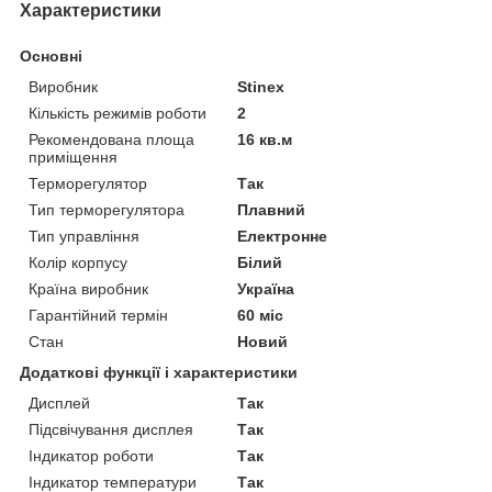
Характеристики
Основні
Виробник
Stinex
Кількість режимів роботи
2
Рекомендована площа
16 кв.м
приміщення
Терморегулятор
Так
Тип терморегулятора
Плавний
Тип управління
Електронне
Колір корпусу
Білий
Країна виробник
Україна
Гарантійний термін
60 міс
Стан
Новий
Додаткові функції і характеристики
Дисплей
Так
Підсвічування дисплея
Так
Індикатор роботи
Так
Індикатор температури
Так