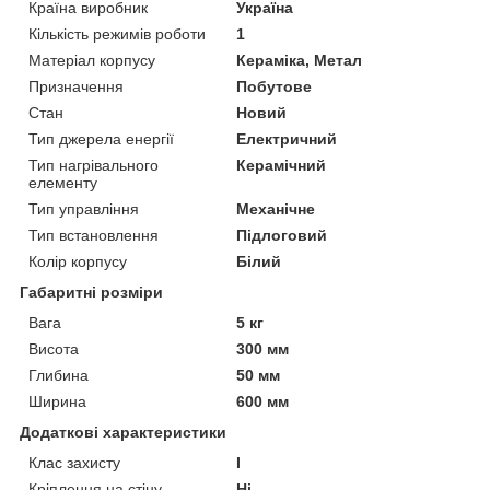
Країна виробник
Україна
Кількість режимів роботи
1
Матеріал корпусу
Кераміка, Метал
Призначення
Побутове
Стан
Новий
Тип джерела енергії
Електричний
Тип нагрівального
Керамічний
елементу
Тип управління
Механічне
Тип встановлення
Підлоговий
Колір корпусу
Білий
Габаритні розміри
Вага
5 кг
Висота
300 мм
Глибина
50 мм
Ширина
600 мм
Додаткові характеристики
Клас захисту
I
Кріплення на стіну
Ні