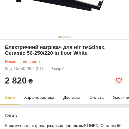
Електричний нагрівач для ніг тмStinex,
Ceramic 50-250/220 in floor White
Немає в наявності
Код: Cer50-250if(01)
Роздріб
2 820
₴
Опис
Характеристики
Доставка
Оплата
Умови п
Опис
Керамічна електронагрівальна панель кмSTINEX, Ceramic 50-