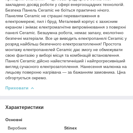
закладено досвід роботи у сфері енергоощадних технологій.
Безпека Панель Ceramic не боїться практично нічого.
Панелям Ceramic не страшні перевантаження в
електромережі, пил і бруд. Металевий корпус є захисним
екраном і знімає електромагнітне випромінювання з поверхні
панелі Ceramic. Безшумна робота, немає запаху, екологічно
безпечні матеріали. Все це виводить електропанелі Ceramic у
розряд найбільш безпечного електрозатоплення! Простота
монтажу електропанелей Ceramic дає змогу не обмежувати
свою фантазію у виборі місця та комбінацій встановлення.
Панелі Ceramic дійсно найестетичніший і найпрогресивніший
вигляд сучасного електрозатоплення. Нанесення малюнка на
лицьову поверхню нагрівача — за бажанням замовника. Ціна
обгортується окремо.
Приховати
Характеристики
Основні
Виробник
Stinex