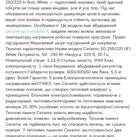
250/220 in floor White — підлоговий нагрівач, який здатний
обігріти не тільки нижні кінцівки, але й усе тіло. Під час
обігрівання ніг поліпшується циркуляція крові в організмі,
ваше тіло зігріває й підвищується стійкість організму до
захворювань. Особливості: Ця модель має вбудований
регулятор потужності
, завдяки якому можна змінювати
температуру нагрівання робочої поверхні пристрою. Право
під'єднання Мережевий шнур під'єднаний до нагрівача
Технічні характеристики Назва моделі Ceramic 50-250/220 (IF)
White Потужність: 50...250 Вт Напруга: 220 В, 50 Гц
Номінальний струм: 1,14 A Ступінь захисту: IP44 Клас
електрозахисту: 1 class Керування: вбудований регулятор
потужності Габаритні розміри: 600х300х50 мм Вага: 5,5 кг
Цвет: Білий Гарантія: 5 років Електрозатоплення приміщень
нагрівачами кмSTINEX, тип Ceramic здійснюється м'яким
тепловим потоком, що створює тепловий комфорт у
приміщенні. Економія електроспоживання, порівнюючи з
радіаторами, тепловентиляторами та тепловими завісами
мінімум 20-30% (особливо істотно за багатотарифної оплати).
Теплові панелі Ceramic мають високу надійність,
довговічність, пожежо- та вибухобезпеку. Теплові панелі
Ceramic не підіймають пил, не спалюють кисень, не сушать
повітря. У теплових панелях Ceramic застосовуються два
принципи опалення — це нова традиція, в основі якої