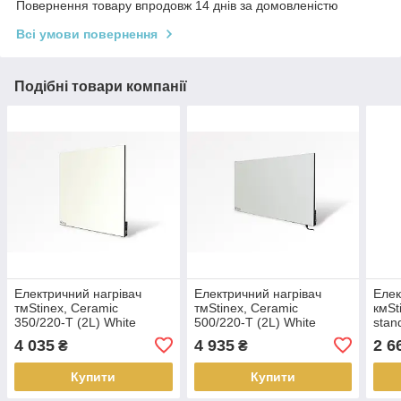
Повернення товару впродовж 14 днів за домовленістю
Всі умови повернення
Подібні товари компанії
Електричний нагрівач
Електричний нагрівач
Елек
тмStinex, Ceramic
тмStinex, Ceramic
кмSt
350/220-T (2L) White
500/220-T (2L) White
stan
4 035
4 935
2 6
₴
₴
Купити
Купити