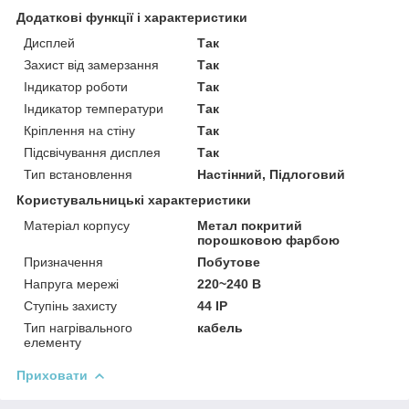
Додаткові функції і характеристики
Дисплей
Так
Захист від замерзання
Так
Індикатор роботи
Так
Індикатор температури
Так
Кріплення на стіну
Так
Підсвічування дисплея
Так
Тип встановлення
Настінний, Підлоговий
Користувальницькі характеристики
Матеріал корпусу
Метал покритий
порошковою фарбою
Призначення
Побутове
Напруга мережі
220~240 В
Ступінь захисту
44 IP
Тип нагрівального
кабель
елементу
Приховати