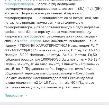
терморегулятором
. Залежно від модифікації
терморегулятора, додатково позначається — (2L), (4L), (SH)
або інше. Нагрівач із використанням вбудованого
терморегулятора — не встановлюється за потужністю, але
потужність приладу можна змінити за допомогою
терморегулятора. Для запобігання виходу з ладу нагрівача
раніше гарантійного терміну через можливе перепаду
напруги в електромережі, рекомендуємо використовувати
спільно з
реле напруги
. Має можливість встановлення на
підлогу. * ТЕХНІЧНІ ХАРАКТЕРИСТИКИ Назва моделі PL-T
700-1400/220(4L) Споживана потужність, Вт/год, +-10% 1400
Напруга, В 220 Номінальний струм, А4 6,4 Частота, Гц 50
Габаритні розміри, мм 1000/590/50 Вага нетто, кг, +-0,5 12,4
Ступінь захисту, ІР 44 Клас захисту 1 Кількість нагрівальних
секцій, шт. 2 Під'єднання пр./лв. Керування, вмик./вимк. +
Вбудований терморегулятор/програматор + Колір білий
Варіант монтажу* настінний/підлоговий Рекомендована
площа опалення, м2 14-18 Гарантія, міс. 60 * Підлогове
кріплення не входить до комплектації нагрівача
Приховати