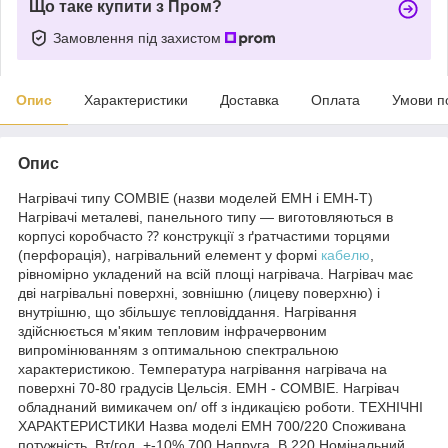
Що таке купити з Пром?
Замовлення під захистом
Опис
Характеристики
Доставка
Оплата
Умови п
Опис
Нагрівачі типу COMBIE (назви моделей ЕМН і ЕМН-Т)
Нагрівачі металеві, панельного типу — виготовляються в
корпусі коробчасто ⁇ конструкції з ґратчастими торцями
(перфорація), нагрівальний елемент у формі
кабелю
,
рівномірно укладений на всій площі нагрівача. Нагрівач має
дві нагрівальні поверхні, зовнішню (лицеву поверхню) і
внутрішню, що збільшує тепловіддання. Нагрівання
здійснюється м'яким тепловим інфрачервоним
випромінюванням з оптимальною спектральною
характеристикою. Температура нагрівання нагрівача на
поверхні 70-80 градусів Цельсія. ЕМН - COMBIE. Нагрівач
обладнаний вимикачем on/ off з індикацією роботи. ТЕХНІЧНІ
ХАРАКТЕРИСТИКИ Назва моделі ЕМН 700/220 Споживана
потужність, Вт/год, +-10% 700 Напруга, В 220 Номінальний