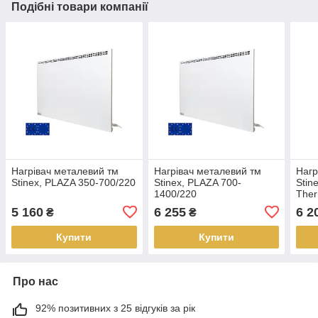
Подібні товари компанії
Нагрівач металевий тм
Нагрівач металевий тм
Нагр
Stinex, PLAZA 350-700/220
Stinex, PLAZA 700-
Stin
1400/220
Ther
5 160
6 255
6 2
₴
₴
Купити
Купити
Про нас
92% позитивних з 25 відгуків за рік