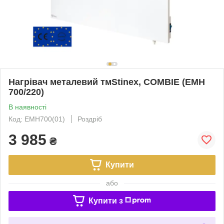
Нагрівач металевий тмStinex, COMBIE (EMH
700/220)
В наявності
Код: EMH700(01)
Роздріб
3 985
₴
Купити
або
Купити з