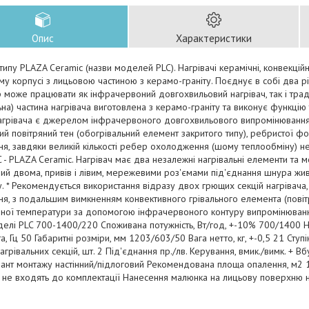
Опис
Характеристики
 типу PLAZA Ceramic (назви моделей PLC). Нагрівачі керамічні, конвекцій
у корпусі з лицьовою частиною з керамо-граніту. Поєднує в собі два р
 може працювати як інфрачервоний довгохвильовий нагрівач, так і трад
на) частина нагрівача виготовлена з керамо-граніту та виконує функці
агрівача є джерелом інфрачервоного довгохвильового випромінювання. 
й повітряний тен (обогрівальний елемент закритого типу), ребристої ф
я, завдяки великій кількості ребер охолодження (шому теплообміну) не
C - PLAZA Ceramic. Нагрівач має два незалежні нагрівальні елементи та м
й двома, привів і лівим, мережевими роз'ємами під'єднання шнура жив
у. * Рекомендується використання відразу двох грющих секцій нагрівач
я, з подальшим вимкненням конвективного грівального елемента (повітр
еної температури за допомогою інфрачервоного контуру випромінюва
елі PLC 700-1400/220 Споживана потужність, Вт/год, +-10% 700/1400 На
а, Гц 50 Габаритні розміри, мм 1203/603/50 Вага нетто, кг, +-0,5 21 Ступі
 нагрівальних секцій, шт. 2 Під'єднання пр./лв. Керування, вмик./вимк. + 
іант монтажу настінний/підлоговий Рекомендована площа опалення, м2 14-
 не входять до комплектації Нанесення малюнка на лицьову поверхню н