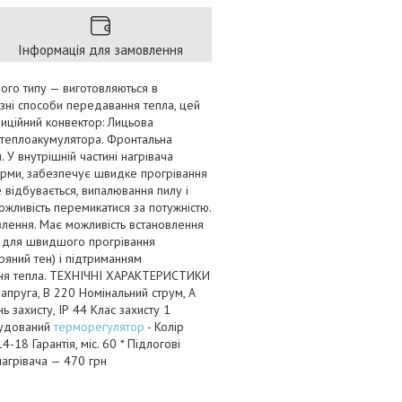
Інформація для замовлення
ного типу — виготовляються в
ізні способи передавання тепла, цей
иційний конвектор: Лицьова
ю теплоакумулятора. Фронтальна
У внутрішній частині нагрівача
орми, забезпечує швидке прогрівання
 відбувається, випалювання пилу і
ожливість перемикатися за потужністю.
лення. Має можливість встановлення
а, для швидшого прогрівання
яний тен) і підтриманням
ння тепла. ТЕХНІЧНІ ХАРАКТЕРИСТИКИ
пруга, В 220 Номінальний струм, А
нь захисту, ІР 44 Клас захисту 1
Вбудований
терморегулятор
- Колір
18 Гарантія, міс. 60 * Підлогові
агрівача — 470 грн