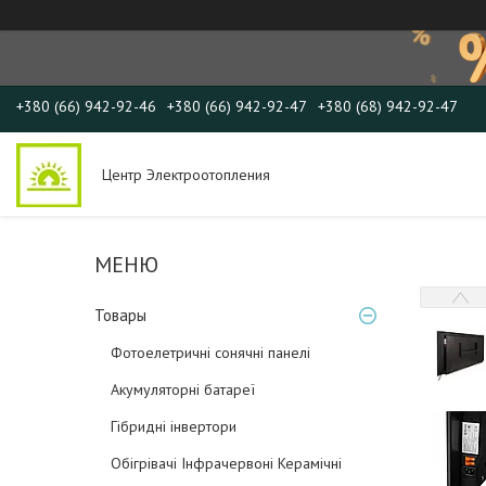
+380 (66) 942-92-46
+380 (66) 942-92-47
+380 (68) 942-92-47
Центр Электроотопления
Товары
Фотоелетричні cонячні панелі
Акумуляторні батареї
Гібридні інвертори
Обігрівачі Інфрачервоні Керамічні