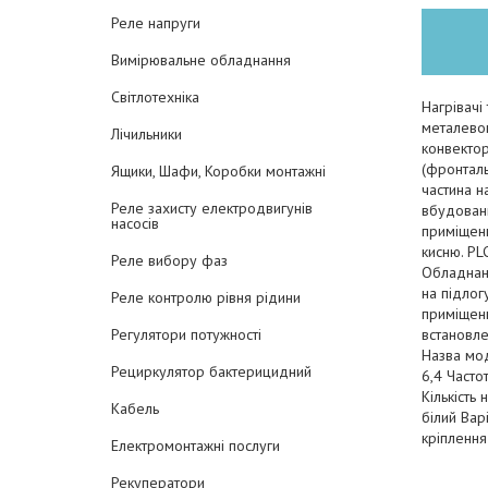
Реле напруги
Вимірювальне обладнання
Світлотехніка
Нагрівачі
металевом
Лічильники
конвектор
(фронталь
Ящики, Шафи, Коробки монтажні
частина н
Реле захисту електродвигунів
вбудовани
насосів
приміщенн
кисню. PL
Реле вибору фаз
Обладнани
на підлог
Реле контролю рівня рідини
приміщенн
встановл
Регулятори потужності
Назва мод
Рециркулятор бактерицидний
6,4 Частот
Кількість
Кабель
білий Вар
кріплення
Електромонтажні послуги
Рекуператори