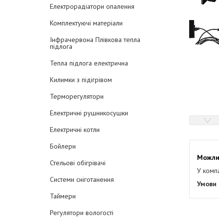
Електрорадіатори опалення
Комплектуючі матеріали
Інфрачервона Плівкова тепла
підлога
Тепла підлога електрична
Килимки з підігрівом
Терморегулятори
Електричні рушникосушки
Електричні котли
Бойлери
Стельові обігрівачі
У комп
Системи сніготанення
Таймери
Регулятори вологості