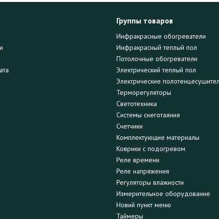
Группы товаров
Инфракрасные обогреватели
и
Инфракрасный теплый пол
Потолочные обогреватели
ата
Электрический теплый пол
Электрические полотенцесушите
Терморегуляторы
Светотехника
Системы снеготаяния
Счетчики
Комплектующие материалы
Коврики с подогревом
Реле времени
Реле напряжения
Регуляторы влажности
Измерительное оборудование
Новий пункт меню
Таймеры