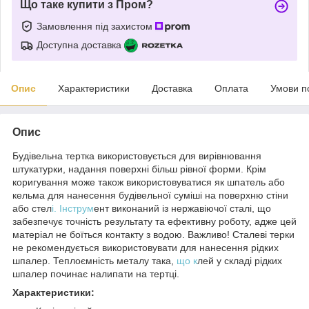
Що таке купити з Пром?
Замовлення під захистом
Доступна доставка
Опис
Характеристики
Доставка
Оплата
Умови п
Опис
Будівельна тертка використовується для вирівнювання
штукатурки, надання поверхні більш рівної форми. Крім
коригування може також використовуватися як шпатель або
кельма для нанесення будівельної суміші на поверхню стіни
або стел
і. Інструм
ент виконаний із нержавіючої сталі, що
забезпечує точність результату та ефективну роботу, адже цей
матеріал не боїться контакту з водою. Важливо! Сталеві терки
не рекомендується використовувати для нанесення рідких
шпалер. Теплоємність металу така,
що к
лей у складі рідких
шпалер починає налипати на тертці.
Характеристики: