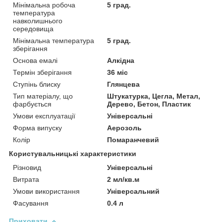
Мінімальна робоча
5 град.
температура
навколишнього
середовища
Мінімальна температура
5 град.
зберігання
Основа емалі
Алкідна
Термін зберігання
36 міс
Ступінь блиску
Глянцева
Тип матеріалу, що
Штукатурка, Цегла, Метал,
фарбується
Дерево, Бетон, Пластик
Умови експлуатації
Універсальні
Форма випуску
Аерозоль
Колір
Помаранчевий
Користувальницькі характеристики
Різновид
Універсальні
Витрата
2 мл/кв.м
Умови використання
Універсальний
Фасування
0.4 л
Приховати