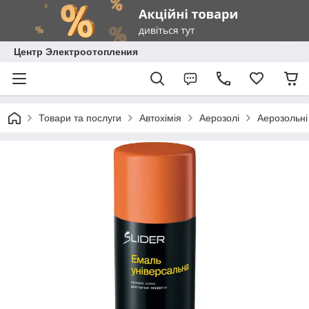
Центр Электроотопления
Товари та послуги
Автохімія
Аерозолі
Аерозольні