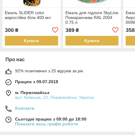
Емаль SLIDER color
Емаль для підлоги SkyLine
Ема
жаростійка біла 400 мл
Помаранчева RAL 2004
Аеро
0.75 л
0096
300
389
358
₴
₴
Купити
Купити
Про нас
92% позитивних з 25 відгуків за рік
Працює з 09.07.2018
м. Первомайськ
вул. Київська, 22, Первомайськ, Україна
Контакти
Сьогодні працює з 09:00 до 18:00
Показати весь графік роботи