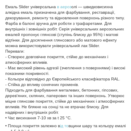
Емаль Slider універсальна
в аероз
олі — швидковисихна
алкідна емаль призначена для фарбування, реставрації,
декорування, ремонту та відновлення поверхонь різного типу.
Фарба в балоні зручна для роботи з трафаретами. Для
внутрішніх і зовнішніх робіт. Серія універсальних аерозольних
емалей пропонує глянсові (ступінь блиску до 95%) і матові
відтінки. Для досягнення глянсового або матового ефекту
можна використовувати універсальний лак Slider.
Переваги:
- Створює довговічне покриття, стійке до механічних і
атмосферних впливів.
- Має високий рівень адгезії (зчеплення з поверхнями) і високі
показники покривності.
- Кольори відповідно до Європейського класифікатора RAL.
- Стійка до впливу сонячних променів.
Підходить для фарбування металевих, бетонних, гіпсових,
дерев'яних, скляних, паперових та інших поверхонь. Утворює
міцне глянсове покриття, стійке до механічних і атмосферних
впливів. Не блякне на сонці та не втрачає блиску. Для
надвірних і внутрішніх робіт.
• Час висихання 7-10 хв за t 25 °C.
• Площа покриття залежно в
ід то
вщини шару та кольору емалі