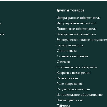
Группы товаров
Инфракрасные обогреватели
и
Инфракрасный теплый пол
Потолочные обогреватели
ата
Электрический теплый пол
Электрические полотенцесушите
Терморегуляторы
Светотехника
Системы снеготаяния
Счетчики
Комплектующие материалы
Коврики с подогревом
Реле времени
Реле напряжения
Регуляторы влажности
Измерительное оборудование
Новий пункт меню
Таймеры