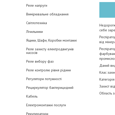
Реле напруги
Вимірювальне обладнання
Світлотехніка
Недорогий
себе зар
Лічильники
Респірато
Ящики, Шафи, Коробки монтажні
від мінер
Респірато
Реле захисту електродвигунів
насосів
фарбуванн
промислов
Реле вибору фаз
Даний вид
Реле контролю рівня рідини
Клас захи
Регулятори потужності
Категорія 
Захист ві
Рециркулятор бактерицидний
Область з
Кабель
Електромонтажні послуги
Рекуператори