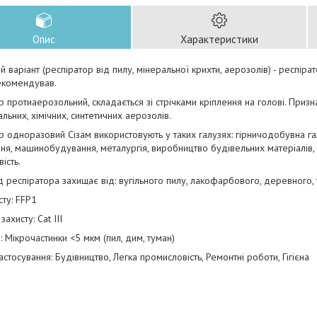
Опис
Характеристики
 варіант (респіратор від пилу, мінеральної крихти, аерозолів) - респірат
екомендував.
р протиаерозольний, складається зі стрічками кріплення на голові. Приз
альних, хімічних, синтетичних аерозолів.
р одноразовий Сізам використовують у таких галузях: гірничодобувна галу
я, машинобудування, металургія, виробництво будівельних матеріалів
ість.
 респіратора захищає від: вугільного пилу, лакофарбового, деревного, т
сту: FFP1
захисту: Cat III
д: Мікрочастинки <5 мкм (пил, дим, туман)
астосування: Будівництво, Легка промисловість, Ремонтні роботи, Гігієна