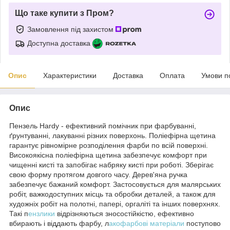
Що таке купити з Пром?
Замовлення під захистом
Доступна доставка
Опис
Характеристики
Доставка
Оплата
Умови п
Опис
Пензель Hardy - ефективний помічник при фарбуванні,
ґрунтуванні, лакуванні різних поверхонь. Поліефірна щетина
гарантує рівномірне розподілення фарби по всій поверхні.
Високоякісна поліефірна щетина забезпечує комфорт при
чищенні кисті та запобігає набряку кисті при роботі. Зберігає
свою форму протягом довгого часу. Дерев'яна ручка
забезпечує бажаний комфорт. Застосовується для малярських
робіт, важкодоступних місць та обробки деталей, а також для
художніх робіт на полотні, папері, оргаліті та інших поверхнях.
Такі п
ензлики
відрізняються зносостійкістю, ефективно
вбирають і віддають фарбу, л
акофарбові матеріали
поступово