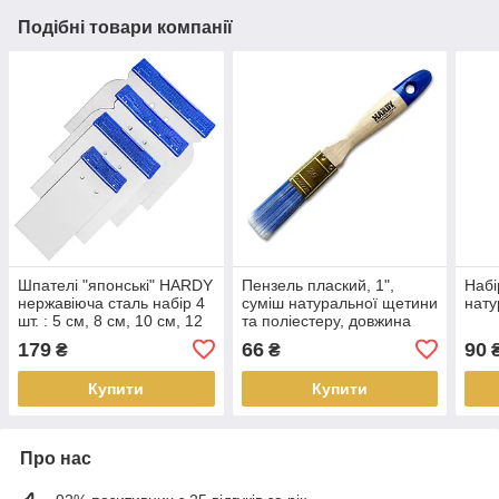
Подібні товари компанії
Шпателі "японські" HARDY
Пензель плаский, 1",
Набі
нержавіюча сталь набір 4
суміш натуральної щетини
нату
шт. : 5 см, 8 см, 10 см, 12
та поліестеру, довжина
см
щетини 51 мм, дерев'яна
179
66
90
₴
₴
ручка HARDY
Купити
Купити
Про нас