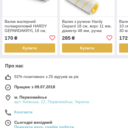
Валик малярний
Валик з ручкою Hardy
Вали
поліакриловий HARDY
Gepard 18 см, ворс 11 мм,
10 с
GEPARDAKRYL 18 см,
діаметр 48 мм, ручка
30 м
ворс 8 мм, діаметр 48 мм
діаметр 8 мм
мм
170
285
172
₴
₴
Купити
Купити
Про нас
92% позитивних з 25 відгуків за рік
Працює з 09.07.2018
м. Первомайськ
вул. Київська, 22, Первомайськ, Україна
Контакти
Сьогодні вихідний
Показати весь графік роботи