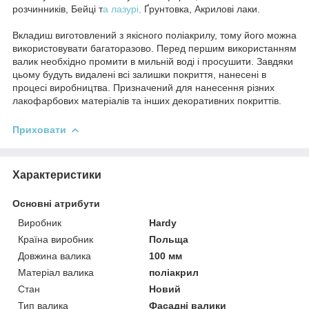
розчинників, Бейці т
а лазурі,
Ґрунтовка, Акрилові лаки.
Вкладиш виготовлений з якісного поліакрилу, тому його можна
використовувати багаторазово. Перед першим використанням
валик необхідно промити в мильній воді і просушити. Завдяки
цьому будуть видалені всі залишки покриття, нанесені в
процесі виробництва. Призначений для нанесення різних
лакофарбових матеріалів та інших декоративних покриттів.
Приховати
Характеристики
Основні атрибути
Виробник
Hardy
Країна виробник
Польща
Довжина валика
100 мм
Матеріал валика
поліакрил
Стан
Новий
Тип валика
Фасадні валики