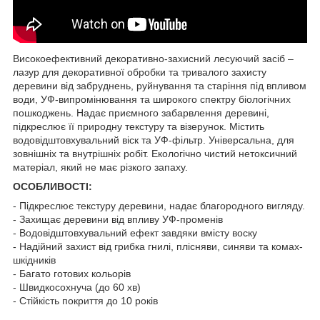
Високоефективний декоративно-захисний лесуючий засіб –
лазур для декоративної обробки та тривалого захисту
деревини від забруднень, руйнування та старіння під впливом
води, УФ-випромінювання та широкого спектру біологічних
пошкоджень. Надає приємного забарвлення деревині,
підкреслює її природну текстуру та візерунок. Містить
водовідштовхувальний віск та УФ-фільтр. Універсальна, для
зовнішніх та внутрішніх робіт. Екологічно чистий нетоксичний
матеріал, який не має різкого запаху.
ОСОБЛИВОСТІ:
- Підкреслює текстуру деревини, надає благородного вигляду.
- Захищає деревини від впливу УФ-променів
- Водовідштовхувальний ефект завдяки вмісту воску
- Надійний захист від грибка гнилі, плісняви, синяви та комах-
шкідників
- Багато готових кольорів
- Швидкосохнуча (до 60 хв)
- Стійкість покриття до 10 років