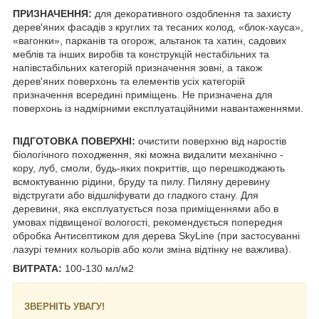
ПРИЗНАЧЕННЯ:
для декоративного оздоблення та захисту
дерев'яних фасадів з круглих та тесаних колод, «блок-хауса»,
«вагонки», парканів та огорож, альтанок та хатин, садових
меблів та інших виробів та конструкцій нестабільних та
напівстабільних категорій призначення зовні, а також
дерев'яних поверхонь та елементів усіх категорій
призначення всередині приміщень. Не призначена для
поверхонь із надмірними експлуатаційними навантаженнями.
ПІДГОТОВКА ПОВЕРХНІ:
очистити поверхню від наростів
біологічного походження, які можна видалити механічно -
кору, луб, смоли, будь-яких покриттів, що перешкоджають
всмоктуванню рідини, бруду та пилу. Пиляну деревину
відстругати або відшліфувати до гладкого стану. Для
деревини, яка експлуатується поза приміщеннями або в
умовах підвищеної вологості, рекомендується попередня
обробка Антисептиком для дерева SkyLine (при застосуванні
лазурі темних кольорів або коли зміна відтінку не важлива).
ВИТРАТА:
100-130 мл/м2
ЗВЕРНІТЬ УВАГУ!