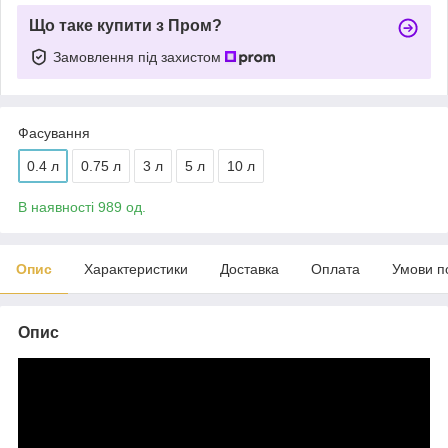
Що таке купити з Пром?
Замовлення під захистом
Фасування
0.4 л
0.75 л
3 л
5 л
10 л
В наявності 989 од.
Опис
Характеристики
Доставка
Оплата
Умови п
Опис