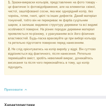
1
.
Зразки-викраски кольорів, представлених на фото товару -
це фактичне їх фотовідображення, але на елементах свіжої,
чистої, зашліфованої сосни, яка має однорідний колір, без
чорнінь, плям, гнилі, цвілі та інших дефектів. Даний матеріал
тонуючий, тобто він не перекриває як фарба суцільним
шаром, а залишає видимою структуру деревини та всі видимі
особливості поверхні. На різних породах деревини матеріал
проявляється по-різному, з урахуванням всіх його фізичних
властивостей. Будь-ласка враховуйте це при виборі кольору
та ретельно підготовте поверхню перед нанесенням.
2.
Не слід орієнтуватись на колір виробу у відрі. Він суттєво
відрізняється від фактичного, після нанесення. Ретельно
перемішайте вміст, зробіть невеликий викрас, дочекайтесь
висихання та після чого переконайтесь в тому, що колір
підходить.
Приховати
Характеристики