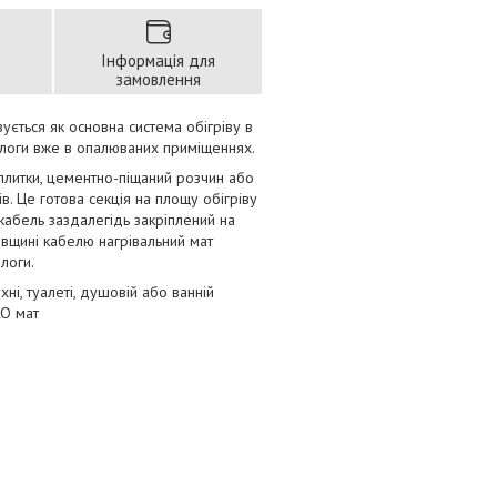
Інформація для
замовлення
вується як основна система обігріву в
длоги вже в опалюваних приміщеннях.
литки, цементно-піщаний розчин або
ів. Це готова секція на площу обігріву
 кабель заздалегідь закріплений на
овщині кабелю нагрівальний мат
логи.
ні, туалеті, душовій або ванній
KO мат