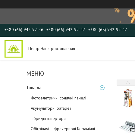
+380 (66) 942-92-46
+380 (66) 942-92-47
+380 (68) 942-92-47
Центр Электроотопления
Товары
Фотоелетричні cонячні панелі
Акумуляторні батареї
Гібридні інвертори
Обігрівачі Інфрачервоні Керамічні