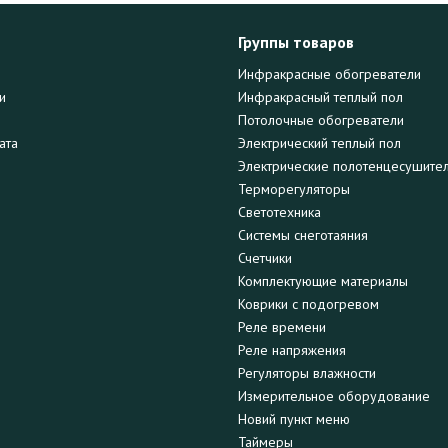
Группы товаров
Инфракрасные обогреватели
и
Инфракрасный теплый пол
Потолочные обогреватели
ата
Электрический теплый пол
Электрические полотенцесушите
Терморегуляторы
Светотехника
Системы снеготаяния
Счетчики
Комплектующие материалы
Коврики с подогревом
Реле времени
Реле напряжения
Регуляторы влажности
Измерительное оборудование
Новий пункт меню
Таймеры