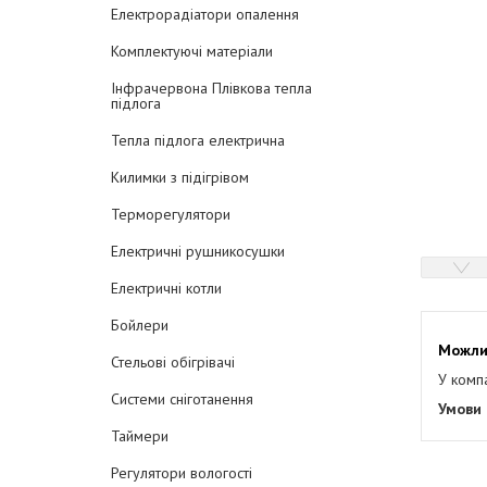
Електрорадіатори опалення
Комплектуючі матеріали
Інфрачервона Плівкова тепла
підлога
Тепла підлога електрична
Килимки з підігрівом
Терморегулятори
Електричні рушникосушки
Електричні котли
Бойлери
Стельові обігрівачі
У комп
Системи сніготанення
Таймери
Регулятори вологості