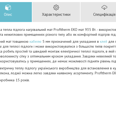
Опис
Характеристики
Специфікація
а тепла підлога нагрівальний мат Profitherm EKO мат 935 Вт. - використо
та нежитлових приміщеннях різного типу або як комфортний підігрів пі
ьний мат товщиною
кабелю
5 мм призначений для укладання в
клей
для п
ші для теплої підлоги і може використовуватися з більшістю типів покритт
 яка робить простий та швидкий монтаж електричної теплої підлоги, в якій
оволокнисту сітку з оптимальним кроком укладання. Завдяки невеликій т
користовуватись у приміщеннях, де немає можливості підняти рівень під
ектричну теплу підлогу українського виробництва для встановлення в кух
балкона, лоджії можна легко завдяки наявному асортименту. Profitherm E
виробника 15 років.