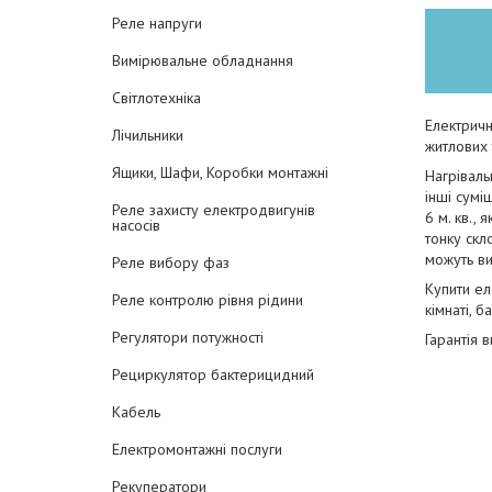
Реле напруги
Вимірювальне обладнання
Світлотехніка
Електричн
Лічильники
житлових 
Ящики, Шафи, Коробки монтажні
Нагрівал
інші сумі
Реле захисту електродвигунів
6 м. кв.,
насосів
тонку скл
можуть ви
Реле вибору фаз
Купити ел
Реле контролю рівня рідини
кімнаті, 
Регулятори потужності
Гарантія 
Рециркулятор бактерицидний
Кабель
Електромонтажні послуги
Рекуператори