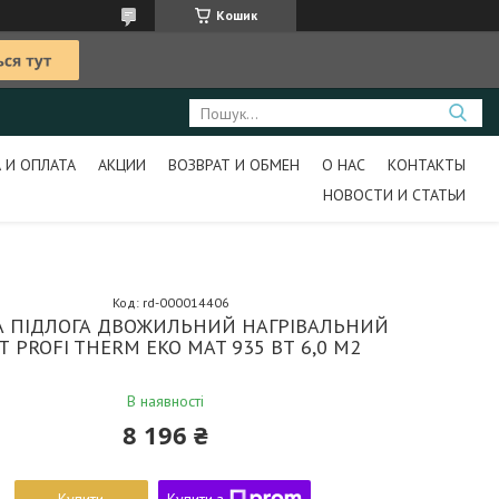
Кошик
 И ОПЛАТА
АКЦИИ
ВОЗВРАТ И ОБМЕН
О НАС
КОНТАКТЫ
НОВОСТИ И СТАТЬИ
Код:
rd-000014406
А ПІДЛОГА ДВОЖИЛЬНИЙ НАГРІВАЛЬНИЙ
Т PROFI THERM EKO MAT 935 ВТ 6,0 М2
В наявності
8 196 ₴